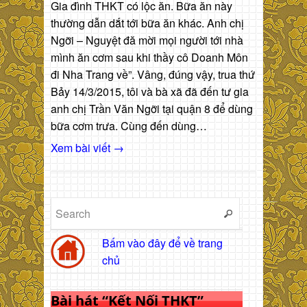
Gia đình THKT có lộc ăn. Bữa ăn này
thường dẫn dắt tới bữa ăn khác. Anh chị
Ngỡi – Nguyệt đă mời mọi người tới nhà
mình ăn cơm sau khi thầy cô Doanh Môn
đi Nha Trang về”. Vâng, đúng vậy, trua thứ
Bảy 14/3/2015, tôi và bà xã đã đến tư gia
anh chị Trần Văn Ngỡi tại quận 8 để dùng
bữa cơm trưa. Cùng đến dùng…
Xem bài viết →
Bấm vào đây để về trang
chủ
Bài hát “Kết Nối THKT”