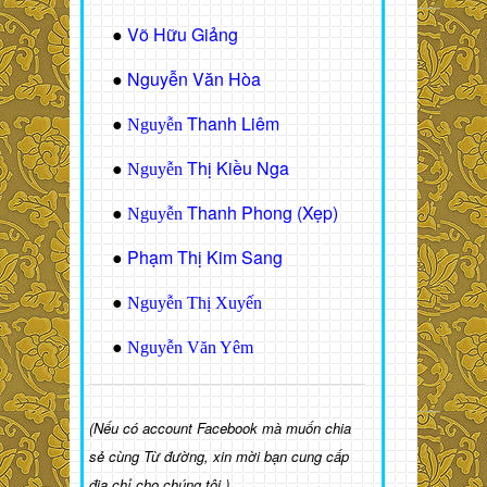
Võ Hữu Giảng
●
Nguyễn Văn Hòa
●
Thanh Liêm
●
Nguyễn
Thị Kiều Nga
●
Nguyễn
Thanh Phong (Xẹp)
●
Nguyễn
Phạm Thị Kim Sang
●
●
Nguyễn Thị Xuyến
●
Nguyễn Văn Yêm
(Nếu có account Facebook mà muốn chia
sẻ cùng Từ đường, xin mời bạn cung cấp
địa chỉ cho chúng tôi.)