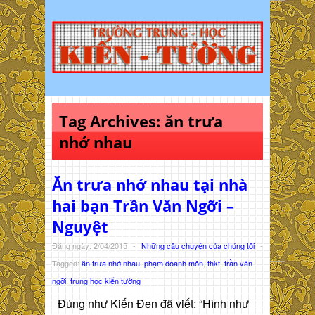
Tag Archives:
ăn trưa
nhớ nhau
Ăn trưa nhớ nhau tại nhà
hai bạn Trần Văn Ngỡi –
Nguyệt
Đăng ngày: 2/04/2015
-
Những câu chuyện của chúng tôi
-
Tagged:
ăn trưa nhớ nhau
,
phạm doanh môn
,
thkt
,
trần văn
ngỡi
,
trung học kiến tường
Đúng như Kiến Đen đã viết: “Hình như