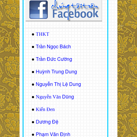
●
THKT
Trần Ngọc Bách
●
Trần Đức Cường
●
Huỳnh Trung Dung
●
Nguyễn Thị Lệ Dung
●
Dũng
●
Nguyễn Văn
●
Kiến Đen
Dương Đệ
●
Phạm Văn Định
●