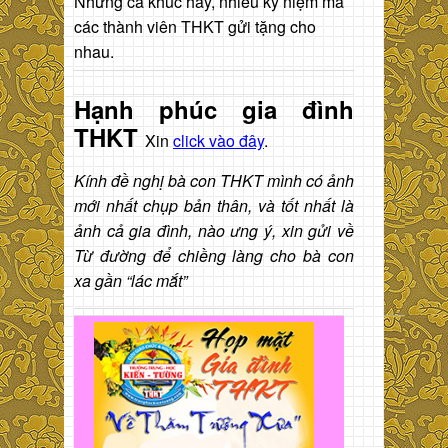
Những ca khúc hay, nhiều kỷ niệm mà
các thành viên THKT gửi tặng cho
nhau.
Hạnh phúc gia đình
THKT
Xin
click vào đây
.
Kính đề nghị bà con THKT mình có ảnh
mới nhất chụp bản thân, và tốt nhất là
ảnh cả gia đình, nào ưng ý, xin gửi về
Từ đường để chiềng làng cho bà con
xa gần “lác mắt”