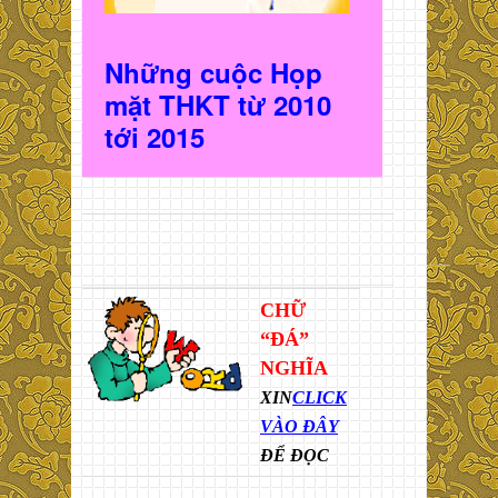
Những cuộc Họp
mặt THKT t
ừ 2010
t
ới 2015
CHỮ
“ĐÁ”
NGHĨA
XIN
CLICK
VÀO ĐÂY
ĐỂ ĐỌC