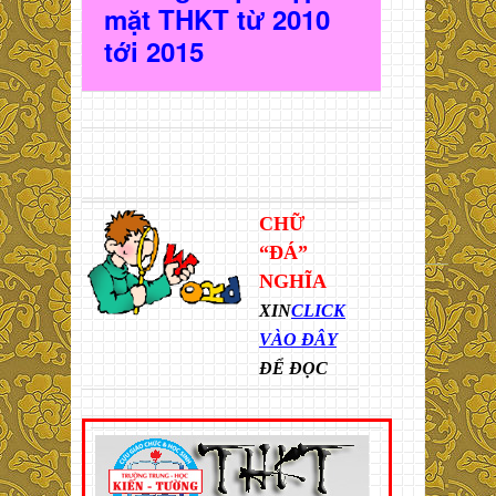
mặt THKT t
ừ 2010
t
ới 2015
CHỮ
“ĐÁ”
NGHĨA
XIN
CLICK
VÀO ĐÂY
ĐỂ ĐỌC