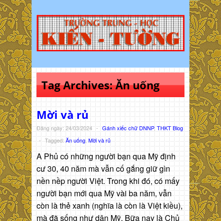
Tag Archives:
Ăn uống
Mời và rủ
Đăng ngày: 24/03/2024
-
Gánh xiếc chữ DNNP
,
THKT Blog
-
Tagged:
Ăn uống
,
Mời và rủ
A Phủ có những người bạn qua Mỹ định
cư 30, 40 năm mà vẫn cố gắng giữ gìn
nền nềp người Việt. Trong khi đó, có mấy
người bạn mới qua Mỹ vài ba năm, vẫn
còn là thẻ xanh (nghĩa là còn là Việt kiều),
mà đã sống như dân Mỹ. Bữa nay là Chủ