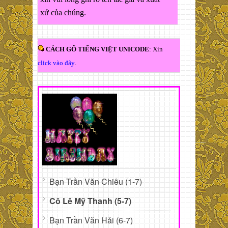
xứ của chúng.
CÁCH GÕ TIẾNG VIỆT UNICODE
: Xin
click vào đây
.
Bạn Trần Văn Chiêu (1-7)
Cô Lê Mỹ Thanh (5-7)
Bạn Trần Văn Hải (6-7)