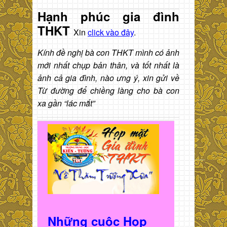
Hạnh phúc gia đình
THKT
Xin
click vào đây
.
Kính đề nghị bà con THKT mình có ảnh
mới nhất chụp bản thân, và tốt nhất là
ảnh cả gia đình, nào ưng ý, xin gửi về
Từ đường để chiềng làng cho bà con
xa gần “lác mắt”
Những cuộc Họp