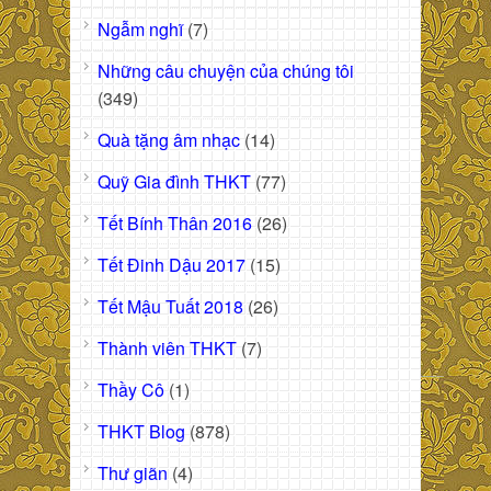
Ngẫm nghĩ
(7)
Những câu chuyện của chúng tôi
(349)
Quà tặng âm nhạc
(14)
Quỹ Gia đình THKT
(77)
Tết Bính Thân 2016
(26)
Tết Đinh Dậu 2017
(15)
Tết Mậu Tuất 2018
(26)
Thành viên THKT
(7)
Thầy Cô
(1)
THKT Blog
(878)
Thư giãn
(4)