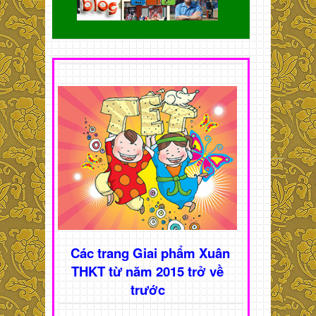
Các trang Giai phẩm Xuân
THKT từ năm 2015 trở về
trước