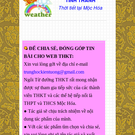
TỈNH THÀNH
Thời tiết tại Mộc Hóa
ĐỂ CHIA SẺ, ĐÓNG GÓP TIN
BÀI CHO WEB THKT:
Xin vui lòng gởi về địa chỉ e-mail
trunghockientuong@gmail.com
Ngôi Từ đường THKT rất mong nhận
được sự tham gia tiếp sức của các thành
viên THKT và các thế hệ tiếp nối là
THPT và THCS Mộc Hóa.
● Tác giả sẽ chịu trách nhiệm về nội
dung tác phẩm của mình.
● Với các tác phẩm tìm chọn và chia sẻ,
xin vui lòng ghi rõ tên tác giả và xuất