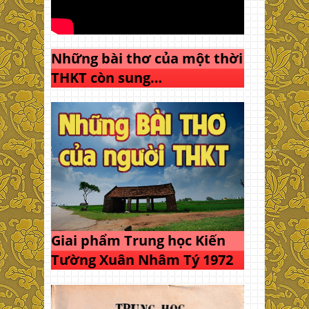
Những bài thơ của một thời
THKT còn sung…
Giai phẩm Trung học Kiến
Tường Xuân Nhâm Tý 1972