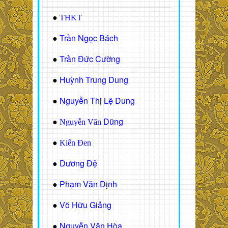
●
THKT
Trần Ngọc Bách
●
Trần Đức Cường
●
Huỳnh Trung Dung
●
Nguyễn Thị Lệ Dung
●
Dũng
●
Nguyễn Văn
●
Kiến Đen
Dương Đệ
●
Phạm Văn Định
●
Võ Hữu Giảng
●
Nguyễn Văn Hòa
●