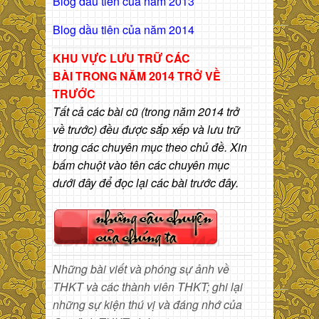
Blog dầu tiên của năm 2013
Blog dầu tiên của năm 2014
KHU VỰC LƯU TRỮ CÁC
BÀI
TRONG NĂM 2014 TRỞ VỀ
TRƯỚC
Tất cả các bài cũ (trong năm 2014 trở
về trước) đều được sắp xếp và lưu trữ
trong các chuyên mục theo chủ đề. Xin
bấm chuột vào tên các chuyên mục
dưới đây để đọc lại các bài trước đây.
Những bài viết và phóng sự ảnh về
THKT và các thành viên THKT; ghi lại
những sự kiện thú vị và đáng nhớ của