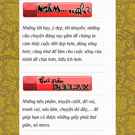
Những lời hay, ý đẹp, lời khuyên; những
câu chuyện đáng suy gẫm để chúng ta
cảm thấy cuộc đời đẹp hơn, đáng sống
hơn; cũng như để làm cho cuộc sống của
mình dễ chịu hơn, hữu ích hơn.
Những tiểu phẩm, truyện cười, đố vui,
tranh vui, sưu tầm, chuyện đó đây,… để
giúp bạn có được những giây phút thư
giãn, xả stress.