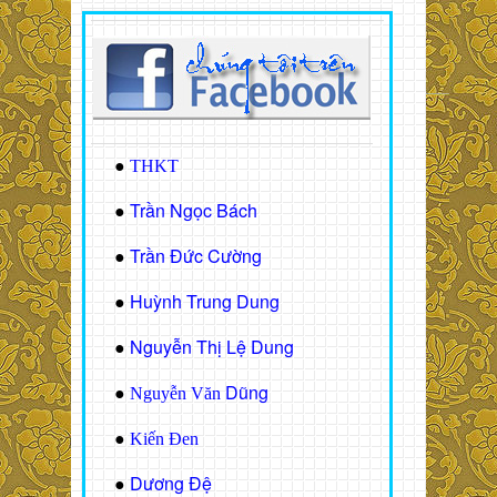
●
THKT
Trần Ngọc Bách
●
Trần Đức Cường
●
Huỳnh Trung Dung
●
Nguyễn Thị Lệ Dung
●
Dũng
●
Nguyễn Văn
●
Kiến Đen
Dương Đệ
●