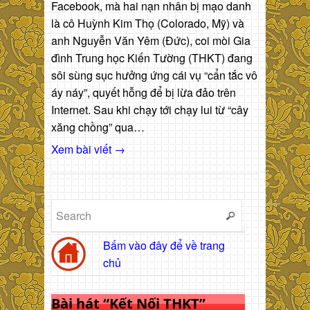
Facebook, mà hai nạn nhân bị mạo danh
là cô Huỳnh Kim Thọ (Colorado, Mỹ) và
anh Nguyễn Văn Yêm (Đức), coi mòi Gia
đình Trung học Kiến Tường (THKT) đang
sôi sùng sục hưởng ứng cái vụ “cẩn tắc vô
áy náy”, quyết hỗng để bị lừa đảo trên
Internet. Sau khi chạy tới chạy lui từ “cây
xăng chồng” qua…
Xem bài viết →
Bấm vào đây để về trang
chủ
Bài hát “Kết Nối THKT”