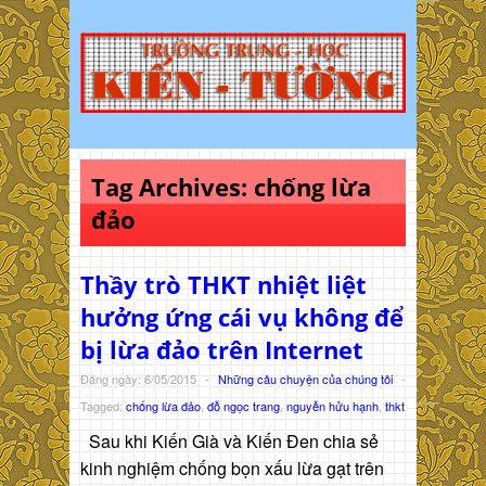
Tag Archives:
chống lừa
đảo
Thầy trò THKT nhiệt liệt
hưởng ứng cái vụ không để
bị lừa đảo trên Internet
Đăng ngày: 6/05/2015
-
Những câu chuyện của chúng tôi
-
Tagged:
chống lừa đảo
,
đỗ ngọc trang
,
nguyễn hửu hạnh
,
thkt
Sau khi Kiến Già và Kiến Đen chia sẻ
kinh nghiệm chống bọn xấu lừa gạt trên