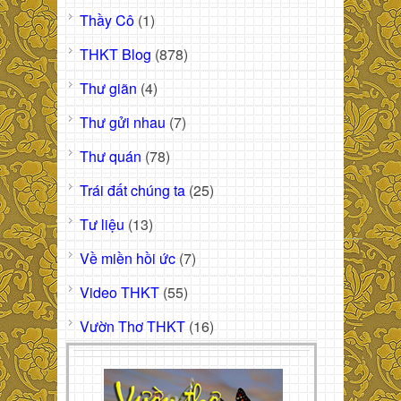
Thầy Cô
(1)
THKT Blog
(878)
Thư giãn
(4)
Thư gửi nhau
(7)
Thư quán
(78)
Trái đất chúng ta
(25)
Tư liệu
(13)
Về miền hồi ức
(7)
Video THKT
(55)
Vườn Thơ THKT
(16)