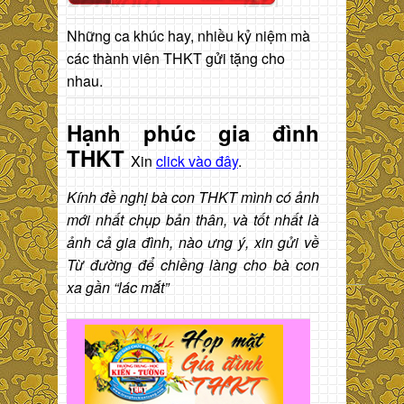
Những ca khúc hay, nhiều kỷ niệm mà
các thành viên THKT gửi tặng cho
nhau.
Hạnh phúc gia đình
THKT
Xin
click vào đây
.
Kính đề nghị bà con THKT mình có ảnh
mới nhất chụp bản thân, và tốt nhất là
ảnh cả gia đình, nào ưng ý, xin gửi về
Từ đường để chiềng làng cho bà con
xa gần “lác mắt”