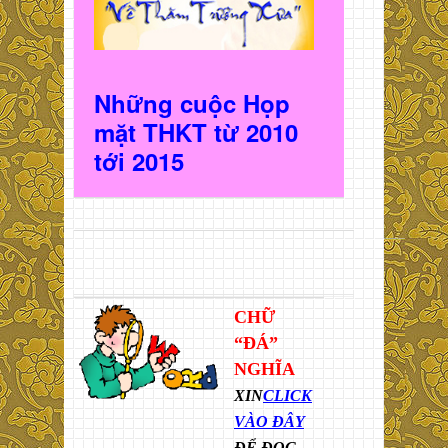
Những cuộc Họp
mặt THKT t
ừ 2010
t
ới 2015
CHỮ
“ĐÁ”
NGHĨA
XIN
CLICK
VÀO ĐÂY
ĐỂ ĐỌC