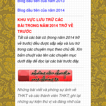
Blog dầu tiên của năm 2013
Blog dầu tiên của năm 2014
KHU VỰC LƯU TRỮ CÁC
BÀI
TRONG NĂM 2014 TRỞ VỀ
TRƯỚC
Tất cả các bài cũ (trong năm 2014 trở
về trước) đều được sắp xếp và lưu trữ
trong các chuyên mục theo chủ đề. Xin
bấm chuột vào tên các chuyên mục
dưới đây để đọc lại các bài trước đây.
Những bài viết và phóng sự ảnh về
THKT và các thành viên THKT; ghi lại
những sự kiện thú vị và đáng nhớ của