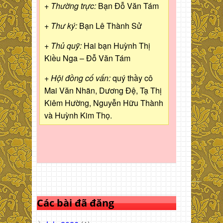
+ Thường trực:
Bạn Đỗ Văn Tám
+ Thư ký:
Bạn Lê Thành Sử
+ Thủ quỹ:
Hai bạn Huỳnh Thị
Kiều Nga – Đỗ Văn Tám
+ Hội đồng cố vấn:
quý thầy cô
Mai Văn Nhãn, Dương Đệ, Tạ Thị
Kiêm Hường, Nguyễn Hữu Thành
và Huỳnh Kim Thọ.
Các bài đã đăng