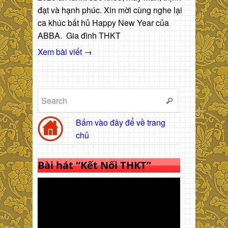
đạt và hạnh phúc. Xin mời cùng nghe lại
ca khúc bất hủ Happy New Year của
ABBA. Gia đình THKT
Xem bài viết →
Bấm vào đây để về trang
chủ
Bài hát “Kết Nối THKT”