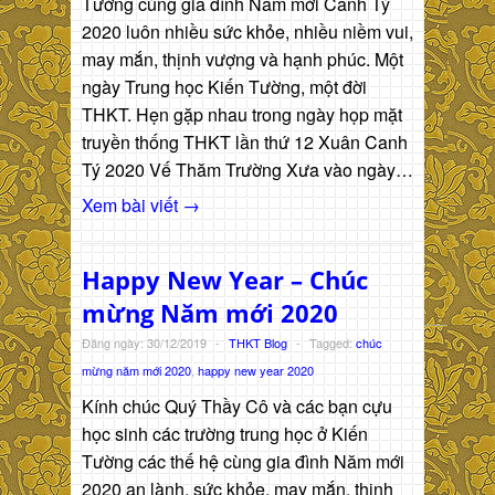
Tường cùng gia đình Năm mới Canh Tý
2020 luôn nhiều sức khỏe, nhiều niềm vui,
may mắn, thịnh vượng và hạnh phúc. Một
ngày Trung học Kiến Tường, một đời
THKT. Hẹn gặp nhau trong ngày họp mặt
truyền thống THKT lần thứ 12 Xuân Canh
Tý 2020 Vế Thăm Trường Xưa vào ngày…
Xem bài viết →
Happy New Year – Chúc
mừng Năm mới 2020
Đăng ngày: 30/12/2019
-
THKT Blog
-
Tagged:
chúc
mừng năm mới 2020
,
happy new year 2020
Kính chúc Quý Thầy Cô và các bạn cựu
học sinh các trường trung học ở Kiến
Tường các thế hệ cùng gia đình Năm mới
2020 an lành. sức khỏe, may mắn, thịnh