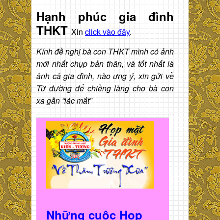
Hạnh phúc gia đình
THKT
Xin
click vào đây
.
Kính đề nghị bà con THKT mình có ảnh
mới nhất chụp bản thân, và tốt nhất là
ảnh cả gia đình, nào ưng ý, xin gửi về
Từ đường để chiềng làng cho bà con
xa gần “lác mắt”
Những cuộc Họp