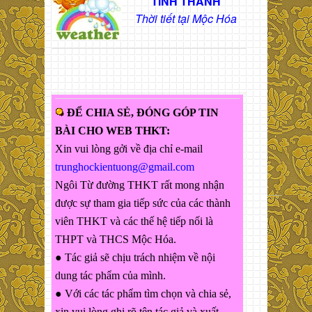
TỈNH THÀNH
Thời tiết tại Mộc Hóa
ĐỂ CHIA SẺ, ĐÓNG GÓP TIN
BÀI CHO WEB THKT:
Xin vui lòng gởi về địa chỉ e-mail
trunghockientuong@gmail.com
Ngôi Từ đường THKT rất mong nhận
được sự tham gia tiếp sức của các thành
viên THKT và các thế hệ tiếp nối là
THPT và THCS Mộc Hóa.
● Tác giả sẽ chịu trách nhiệm về nội
dung tác phẩm của mình.
● Với các tác phẩm tìm chọn và chia sẻ,
xin vui lòng ghi rõ tên tác giả và xuất