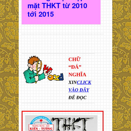
mặt THKT t
ừ 2010
t
ới 2015
CHỮ
“ĐÁ”
NGHĨA
XIN
CLICK
VÀO ĐÂY
ĐỂ ĐỌC