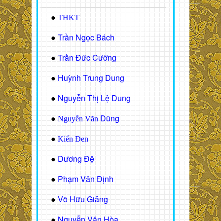
●
THKT
Trần Ngọc Bách
●
Trần Đức Cường
●
Huỳnh Trung Dung
●
Nguyễn Thị Lệ Dung
●
Dũng
●
Nguyễn Văn
●
Kiến Đen
Dương Đệ
●
Phạm Văn Định
●
Võ Hữu Giảng
●
Nguyễn Văn Hòa
●