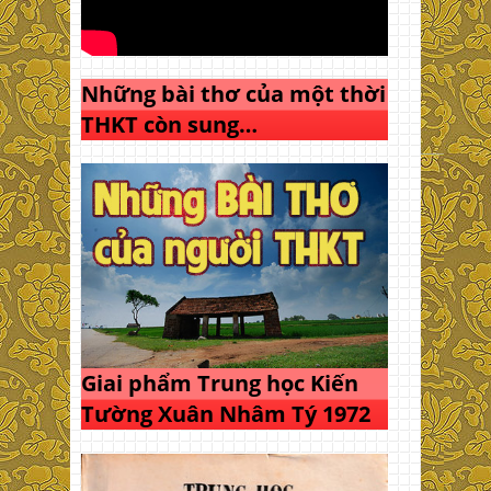
Những bài thơ của một thời
THKT còn sung…
Giai phẩm Trung học Kiến
Tường Xuân Nhâm Tý 1972