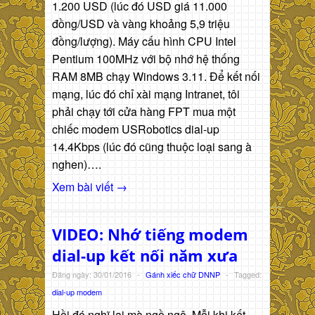
1.200 USD (lúc đó USD giá 11.000
đồng/USD và vàng khoảng 5,9 triệu
đồng/lượng). Máy cấu hình CPU Intel
Pentium 100MHz với bộ nhớ hệ thống
RAM 8MB chạy Windows 3.11. Để kết nối
mạng, lúc đó chỉ xài mạng Intranet, tôi
phải chạy tới cửa hàng FPT mua một
chiếc modem USRobotics dial-up
14.4Kbps (lúc đó cũng thuộc loại sang à
nghen)….
Xem bài viết →
VIDEO: Nhớ tiếng modem
dial-up kết nối năm xưa
Đăng ngày: 30/01/2016
-
Gánh xiếc chữ DNNP
-
Tagged:
dial-up modem
Hồi đó nghĩ lại mà ngồ ngộ. Mỗi khi kết