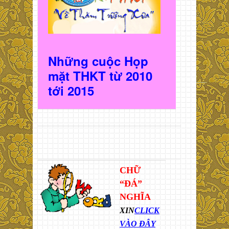
Những cuộc Họp
mặt THKT t
ừ 2010
t
ới 2015
CHỮ
“ĐÁ”
NGHĨA
XIN
CLICK
VÀO ĐÂY