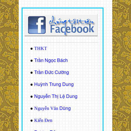
●
THKT
Trần Ngọc Bách
●
Trần Đức Cường
●
Huỳnh Trung Dung
●
Nguyễn Thị Lệ Dung
●
Dũng
●
Nguyễn Văn
●
Kiến Đen