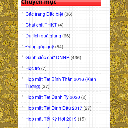
Chuyên mục
Các trang Đặc biệt
(36)
Chat chit THKT
(4)
Du lịch quá giang
(66)
Đóng góp quỹ
(54)
Gánh xiếc chữ DNNP
(436)
Học trò
(7)
Họp mặt Tết Bính Thân 2016 (Kiến
Tường)
(37)
Họp mặt Tết Canh Tý 2020
(2)
Họp mặt Tết Đinh Dậu 2017
(27)
Họp mặt Tết Kỷ Hợi 2019
(15)