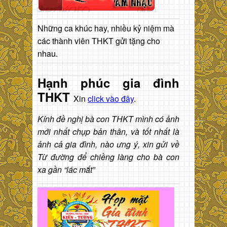
Những ca khúc hay, nhiều kỷ niệm mà
các thành viên THKT gửi tặng cho
nhau.
Hạnh phúc gia đình
THKT
Xin
click vào đây
.
Kính đề nghị bà con THKT mình có ảnh
mới nhất chụp bản thân, và tốt nhất là
ảnh cả gia đình, nào ưng ý, xin gửi về
Từ đường để chiềng làng cho bà con
xa gần “lác mắt”