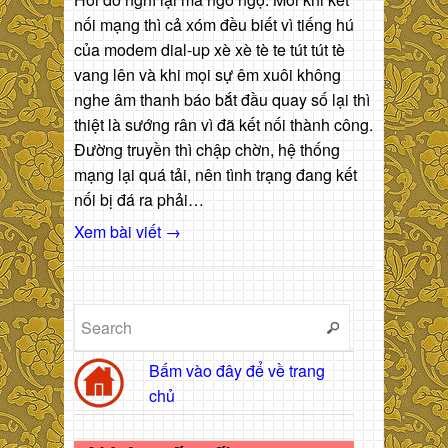
nối mạng thì cả xóm đều biết vì tiếng hú
của modem dial-up xè xè tè te tút tút tè
vang lên và khi mọi sự êm xuôi không
nghe âm thanh báo bắt đầu quay số lại thì
thiệt là sướng rân vì đã kết nối thành công.
Đường truyền thì chập chờn, hệ thống
mạng lại quá tải, nên tình trạng đang kết
nối bị đá ra phải…
Xem bài viết →
Bấm vào đây để về trang
chủ