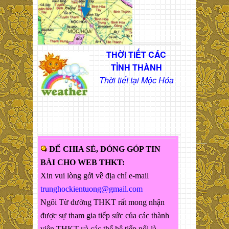
THỜI TIẾT CÁC
TỈNH THÀNH
Thời tiết tại Mộc Hóa
ĐỂ CHIA SẺ, ĐÓNG GÓP TIN
BÀI CHO WEB THKT:
Xin vui lòng gởi về địa chỉ e-mail
trunghockientuong@gmail.com
Ngôi Từ đường THKT rất mong nhận
được sự tham gia tiếp sức của các thành
viên THKT và các thế hệ tiếp nối là