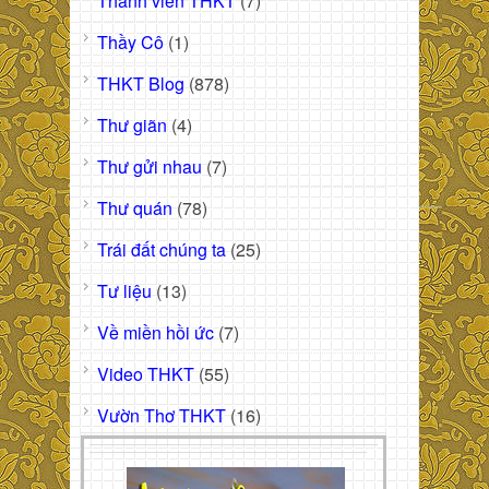
Thành viên THKT
(7)
Thầy Cô
(1)
THKT Blog
(878)
Thư giãn
(4)
Thư gửi nhau
(7)
Thư quán
(78)
Trái đất chúng ta
(25)
Tư liệu
(13)
Về miền hồi ức
(7)
Video THKT
(55)
Vườn Thơ THKT
(16)