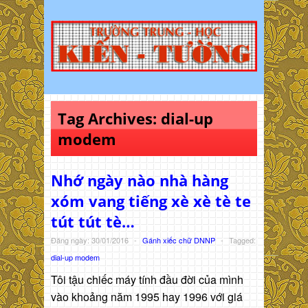
Tag Archives:
dial-up
modem
Nhớ ngày nào nhà hàng
xóm vang tiếng xè xè tè te
tút tút tè…
Đăng ngày: 30/01/2016
-
Gánh xiếc chữ DNNP
-
Tagged:
dial-up modem
Tôi tậu chiếc máy tính đầu đời của mình
vào khoảng năm 1995 hay 1996 với giá