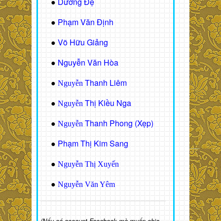
Dương Đệ
●
Phạm Văn Định
●
Võ Hữu Giảng
●
Nguyễn Văn Hòa
●
Thanh Liêm
●
Nguyễn
Thị Kiều Nga
●
Nguyễn
Thanh Phong (Xẹp)
●
Nguyễn
Phạm Thị Kim Sang
●
●
Nguyễn Thị Xuyến
●
Nguyễn Văn Yêm
(Nếu có account Facebook mà muốn chia