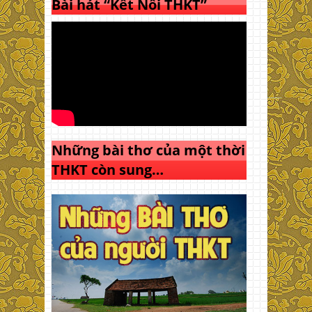
Bài hát “Kết Nối THKT”
Những bài thơ của một thời
THKT còn sung…