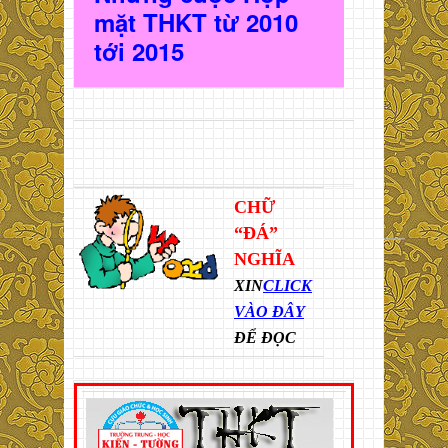
mặt THKT t
ừ 2010
t
ới 2015
CHỮ
“ĐÁ”
NGHĨA
XIN
CLICK
VÀO ĐÂY
ĐỂ ĐỌC