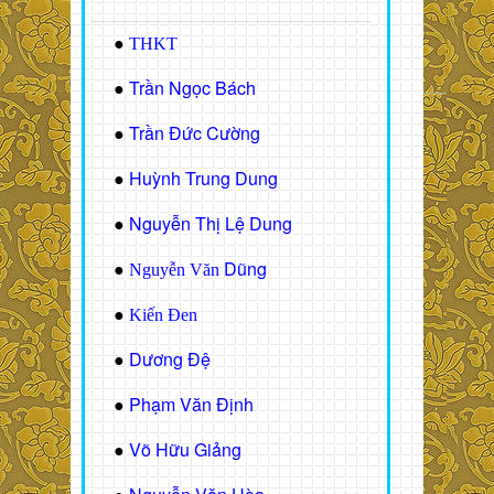
●
THKT
Trần Ngọc Bách
●
Trần Đức Cường
●
Huỳnh Trung Dung
●
Nguyễn Thị Lệ Dung
●
Dũng
●
Nguyễn Văn
●
Kiến Đen
Dương Đệ
●
Phạm Văn Định
●
Võ Hữu Giảng
●