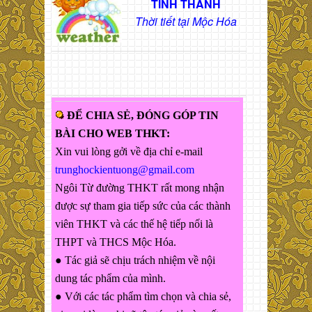
TỈNH THÀNH
Thời tiết tại Mộc Hóa
ĐỂ CHIA SẺ, ĐÓNG GÓP TIN
BÀI CHO WEB THKT:
Xin vui lòng gởi về địa chỉ e-mail
trunghockientuong@gmail.com
Ngôi Từ đường THKT rất mong nhận
được sự tham gia tiếp sức của các thành
viên THKT và các thế hệ tiếp nối là
THPT và THCS Mộc Hóa.
● Tác giả sẽ chịu trách nhiệm về nội
dung tác phẩm của mình.
● Với các tác phẩm tìm chọn và chia sẻ,