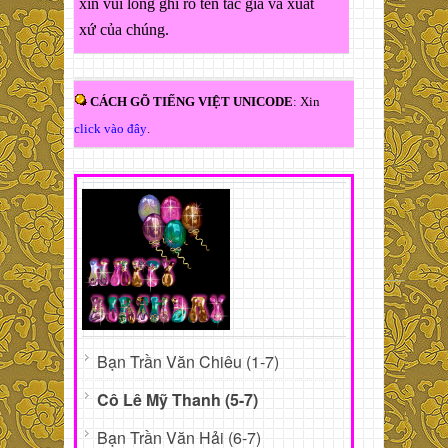
xin vui lòng ghi rõ tên tác giả và xuất
xứ của chúng.
CÁCH GÕ TIẾNG VIỆT UNICODE
: Xin
click vào đây
.
Bạn Trần Văn Chiêu (1-7)
Cô Lê Mỹ Thanh (5-7)
Bạn Trần Văn Hải (6-7)