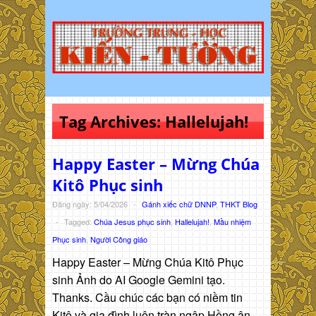
Tag Archives:
Hallelujah!
Happy Easter – Mừng Chúa
Kitô Phục sinh
Đăng ngày: 5/04/2026
-
Gánh xiếc chữ DNNP
,
THKT Blog
-
Tagged:
Chúa Jesus phục sinh
,
Hallelujah!
,
Mầu nhiệm
Phục sinh
,
Người Công giáo
Happy Easter – Mừng Chúa Kitô Phục
sinh Ảnh do AI Google Gemini tạo.
Thanks. Cầu chúc các bạn có niềm tin
Kitô và gia đình luôn tràn ngập Hồng ân