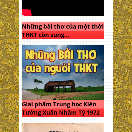
Những bài thơ của một thời
THKT còn sung…
Giai phẩm Trung học Kiến
Tường Xuân Nhâm Tý 1972