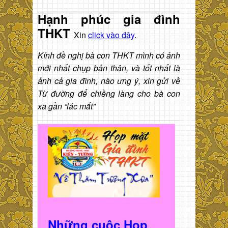
Hạnh phúc gia đình
THKT
Xin
click vào đây
.
Kính đề nghị bà con THKT mình có ảnh
mới nhất chụp bản thân, và tốt nhất là
ảnh cả gia đình, nào ưng ý, xin gửi về
Từ đường để chiềng làng cho bà con
xa gần “lác mắt”
Những cuộc Họp