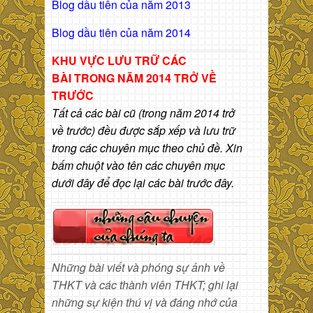
Blog dầu tiên của năm 2013
Blog dầu tiên của năm 2014
KHU VỰC LƯU TRỮ CÁC
BÀI
TRONG NĂM 2014 TRỞ VỀ
TRƯỚC
Tất cả các bài cũ (trong năm 2014 trở
về trước) đều được sắp xếp và lưu trữ
trong các chuyên mục theo chủ đề. Xin
bấm chuột vào tên các chuyên mục
dưới đây để đọc lại các bài trước đây.
Những bài viết và phóng sự ảnh về
THKT và các thành viên THKT; ghi lại
những sự kiện thú vị và đáng nhớ của