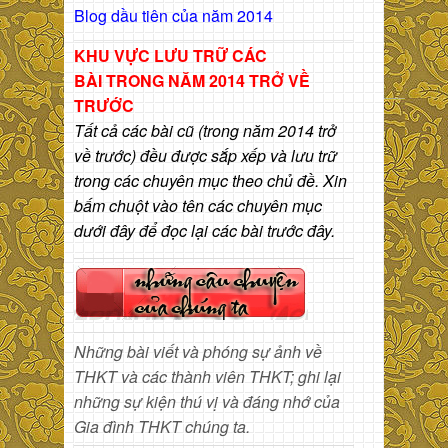
Blog dầu tiên của năm 2014
KHU VỰC LƯU TRỮ CÁC
BÀI
TRONG NĂM 2014 TRỞ VỀ
TRƯỚC
Tất cả các bài cũ (trong năm 2014 trở
về trước) đều được sắp xếp và lưu trữ
trong các chuyên mục theo chủ đề. Xin
bấm chuột vào tên các chuyên mục
dưới đây để đọc lại các bài trước đây.
Những bài viết và phóng sự ảnh về
THKT và các thành viên THKT; ghi lại
những sự kiện thú vị và đáng nhớ của
Gia đình THKT chúng ta.