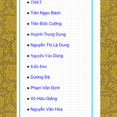
●
THKT
Trần Ngọc Bách
●
Trần Đức Cường
●
Huỳnh Trung Dung
●
Nguyễn Thị Lệ Dung
●
Dũng
●
Nguyễn Văn
●
Kiến Đen
Dương Đệ
●
Phạm Văn Định
●
Võ Hữu Giảng
●
Nguyễn Văn Hòa
●