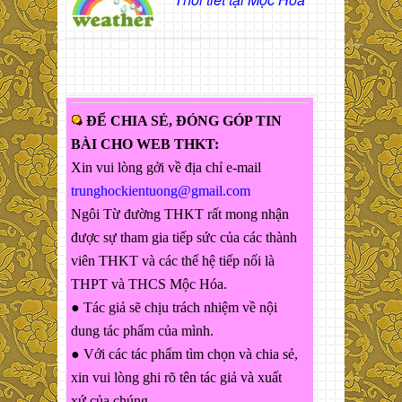
ĐỂ CHIA SẺ, ĐÓNG GÓP TIN
BÀI CHO WEB THKT:
Xin vui lòng gởi về địa chỉ e-mail
trunghockientuong@gmail.com
Ngôi Từ đường THKT rất mong nhận
được sự tham gia tiếp sức của các thành
viên THKT và các thế hệ tiếp nối là
THPT và THCS Mộc Hóa.
● Tác giả sẽ chịu trách nhiệm về nội
dung tác phẩm của mình.
● Với các tác phẩm tìm chọn và chia sẻ,
xin vui lòng ghi rõ tên tác giả và xuất
xứ của chúng.