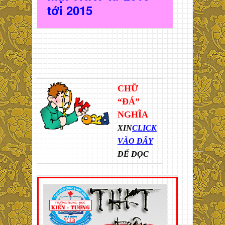
t
ới 2015
CHỮ
“ĐÁ”
NGHĨA
XIN
CLICK
VÀO ĐÂY
ĐỂ ĐỌC