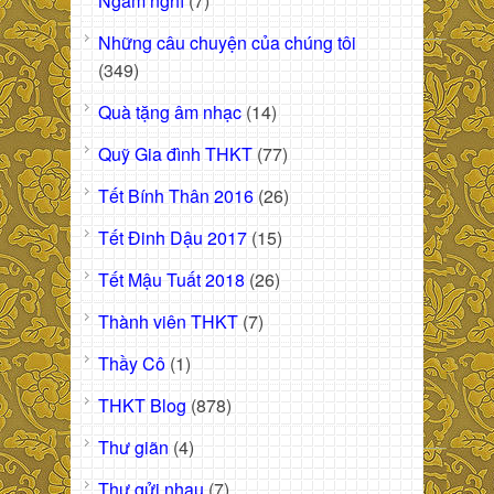
Ngẫm nghĩ
(7)
Những câu chuyện của chúng tôi
(349)
Quà tặng âm nhạc
(14)
Quỹ Gia đình THKT
(77)
Tết Bính Thân 2016
(26)
Tết Đinh Dậu 2017
(15)
Tết Mậu Tuất 2018
(26)
Thành viên THKT
(7)
Thầy Cô
(1)
THKT Blog
(878)
Thư giãn
(4)
Thư gửi nhau
(7)