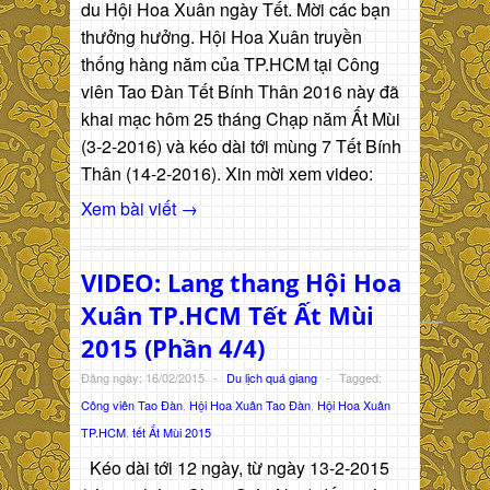
du Hội Hoa Xuân ngày Tết. Mời các bạn
thưởng hưởng. Hội Hoa Xuân truyền
thống hàng năm của TP.HCM tại Công
viên Tao Đàn Tết Bính Thân 2016 này đã
khai mạc hôm 25 tháng Chạp năm Ất Mùi
(3-2-2016) và kéo dài tới mùng 7 Tết Bính
Thân (14-2-2016). Xin mời xem video:
Xem bài viết →
VIDEO: Lang thang Hội Hoa
Xuân TP.HCM Tết Ất Mùi
2015 (Phần 4/4)
Đăng ngày: 16/02/2015
-
Du lịch quá giang
-
Tagged:
Công viên Tao Đàn
,
Hội Hoa Xuân Tao Đàn
,
Hội Hoa Xuân
TP.HCM
,
tết Ất Mùi 2015
Kéo dài tới 12 ngày, từ ngày 13-2-2015