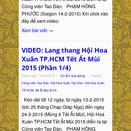
Công viên Tao Đàn. PHẠM HỒNG
PHƯỚC (Saigon 14-2-2015) Xin click vào
đây để xem video:
Xem bài viết →
VIDEO: Lang thang Hội Hoa
Xuân TP.HCM Tết Ất Mùi
2015 (Phần 1/4)
Đăng ngày: 16/02/2015
-
Du lịch quá giang
-
Tagged:
Công viên Tao Đàn
,
Hội Hoa Xuân Tao Đàn
,
Hội Hoa Xuân
TP.HCM
,
tết Ất Mùi 2015
Kéo dài tới 12 ngày, từ ngày 13-2-2015
(tức 25 tháng Chạp Giáp Ngọ) đến ngày
24-2-2015 (Mùng 6 Tết Ất Mùi), Hội Hoa
Xuân TP.HCM Tết Ất Mùi 2015 diễn ra tại
Công viên Tao Đàn. PHẠM HỒNG