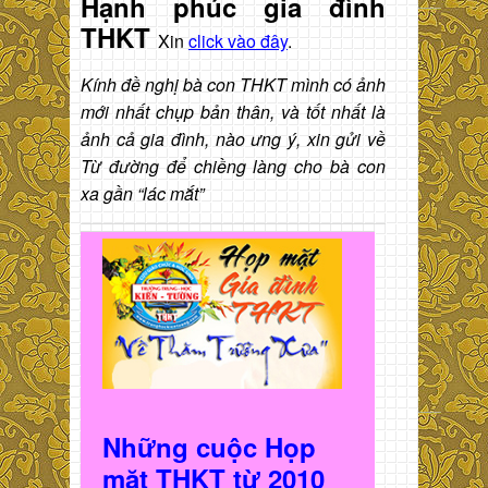
Hạnh phúc gia đình
THKT
Xin
click vào đây
.
Kính đề nghị bà con THKT mình có ảnh
mới nhất chụp bản thân, và tốt nhất là
ảnh cả gia đình, nào ưng ý, xin gửi về
Từ đường để chiềng làng cho bà con
xa gần “lác mắt”
Những cuộc Họp
mặt THKT t
ừ 2010