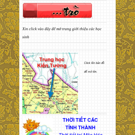
Xin click vào đây để mở trang giới thiệu các học
sinh
Click lên bản đồ
để mở lớn.
THỜI TIẾT CÁC
TỈNH THÀNH
Thời tiết tại Mộc Hóa