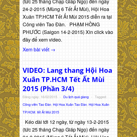
(tức 25 tháng Chạp Giáp Ngọ) đến ngày
24-2-2015 (Mùng 6 Tết Ất Mùi), Hội Hoa
Xuân TP.HCM Tết Ất Mùi 2015 diễn ra tại
Công viên Tao Đàn. PHẠM HỒNG
PHƯỚC (Saigon 14-2-2015) Xin click vào
đây để xem video.
Xem bài viết →
VIDEO: Lang thang Hội Hoa
Xuân TP.HCM Tết Ất Mùi
2015 (Phần 3/4)
Đăng ngày: 16/02/2015
-
Du lịch quá giang
-
Tagged:
Công viên Tao Đàn
,
Hội Hoa Xuân Tao Đàn
,
Hội Hoa Xuân
TP.HCM
,
tết Ất Mùi 2015
Kéo dài tới 12 ngày, từ ngày 13-2-2015
(tức 25 tháng Chạp Giáp Ngọ) đến ngày