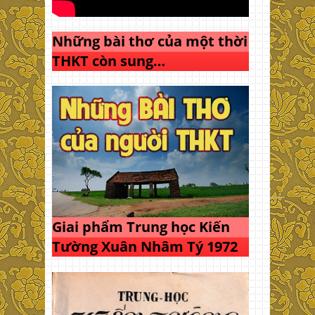
Những bài thơ của một thời
THKT còn sung…
Giai phẩm Trung học Kiến
Tường Xuân Nhâm Tý 1972