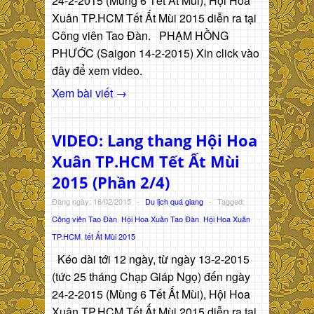
24-2-2015 (Mùng 6 Tết Ất Mùi), Hội Hoa
Xuân TP.HCM Tết Ất Mùi 2015 diễn ra tại
Công viên Tao Đàn. PHẠM HỒNG
PHƯỚC (Saigon 14-2-2015) Xin click vào
đây để xem video.
Xem bài viết →
VIDEO: Lang thang Hội Hoa
Xuân TP.HCM Tết Ất Mùi
2015 (Phần 2/4)
Đăng ngày: 16/02/2015
-
Du lịch quá giang
-
Tagged:
Công viên Tao Đàn
,
Hội Hoa Xuân Tao Đàn
,
Hội Hoa Xuân
TP.HCM
,
tết Ất Mùi 2015
Kéo dài tới 12 ngày, từ ngày 13-2-2015
(tức 25 tháng Chạp Giáp Ngọ) đến ngày
24-2-2015 (Mùng 6 Tết Ất Mùi), Hội Hoa
Xuân TP.HCM Tết Ất Mùi 2015 diễn ra tại