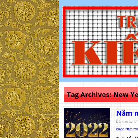
Tag Archives:
New Ye
Năm mớ
Đăng ngày: 31
2022
,
Năm mới