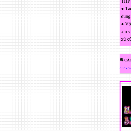
THPT
● Tác
dung
● Với
xin v
xứ c
CÁC
click 