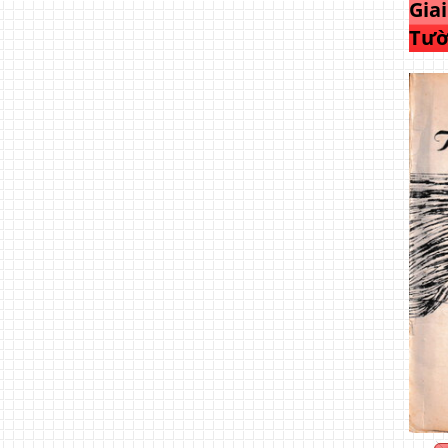
Gia
Tườ