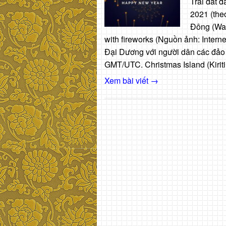
Trái đất 
2021 (the
Đông (Was
with fireworks (Nguồn ảnh: Intern
Đại Dương với người dân các đảo 
GMT/UTC. Christmas Island (Kirit
Xem bài viết →