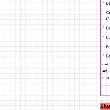
Bạ
C
(2
Bạ
Bạ
Bạ
Bạ
(Rất 
ngày 
cùng 
Chu