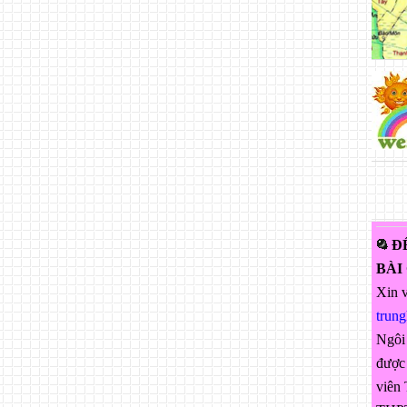
Đ
BÀI
Xin v
trun
Ngôi
được 
viên 