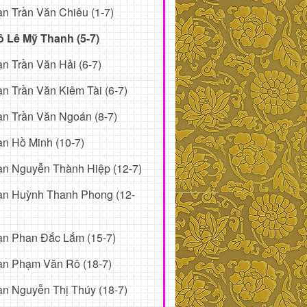
n Trần Văn Chiêu (1-7)
ô Lê Mỹ Thanh (5-7)
n Trần Văn Hải (6-7)
n Trần Văn Kiêm Tài (6-7)
n Trần Văn Ngoán (8-7)
n Hồ Minh (10-7)
n Nguyễn Thành Hiệp (12-7)
ạn Huỳnh Thanh Phong (12-
ạn Phan Đắc Lắm (15-7)
ạn Phạm Văn Rô (18-7)
n Nguyễn Thị Thúy (18-7)