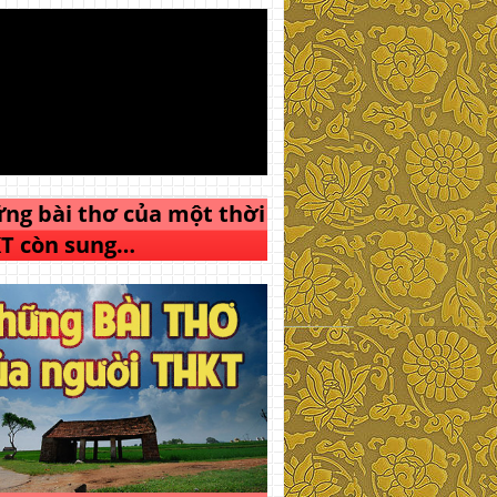
ng bài thơ của một thời
T còn sung…