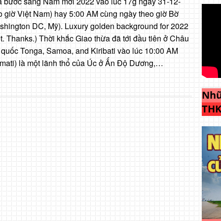
đã bước sang Năm mới 2022 vào lúc 17g ngày 31-12-
o giờ Việt Nam) hay 5:00 AM cùng ngày theo giờ Bờ
hington DC, Mỹ). Luxury golden background for 2022
et. Thanks.) Thời khắc Giao thừa đã tới đầu tiên ở Châu
quốc Tonga, Samoa, and Kiribati vào lúc 10:00 AM
imati) là một lãnh thổ của Úc ở Ấn Độ Dương,…
Nhữ
THK