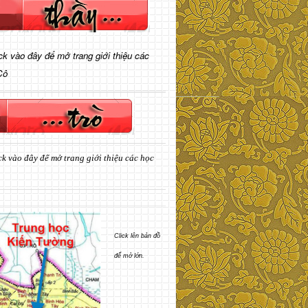
ick vào đây để mở trang giới thiệu các
Cô
ck vào đây để mở trang giới thiệu các học
Click lên bản đồ
để mở lớn.