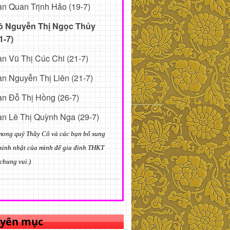
n Quan Trịnh Hảo (19-7)
ô Nguyễn Thị Ngọc Thủy
1-7)
n Vũ Thị Cúc Chi (21-7)
n Nguyễn Thị Liên (21-7)
n Đỗ Thị Hồng (26-7)
n Lê Thị Quỳnh Nga (29-7)
mong quý Thầy Cô và các bạn bổ sung
sinh nhật của mình để gia đình THKT
chung vui.)
yên mục