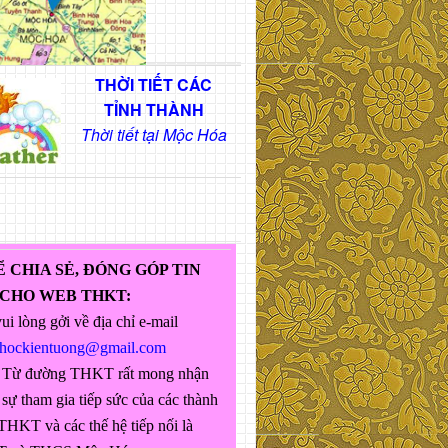
THỜI TIẾT CÁC
TỈNH THÀNH
Thời tiết tại Mộc Hóa
Ể CHIA SẺ, ĐÓNG GÓP TIN
 CHO WEB THKT:
ui lòng gởi về địa chỉ e-mail
ghockientuong@gmail.com
 Từ đường THKT rất mong nhận
sự tham gia tiếp sức của các thành
THKT và các thế hệ tiếp nối là