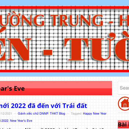
ar's Eve
i 2022 đã đến với Trái đất
/12/2021
-
Gánh xiếc chữ DNNP
,
THKT Blog
-
Tagged:
Happy New Year
 2022
,
New Year's Eve
Bài