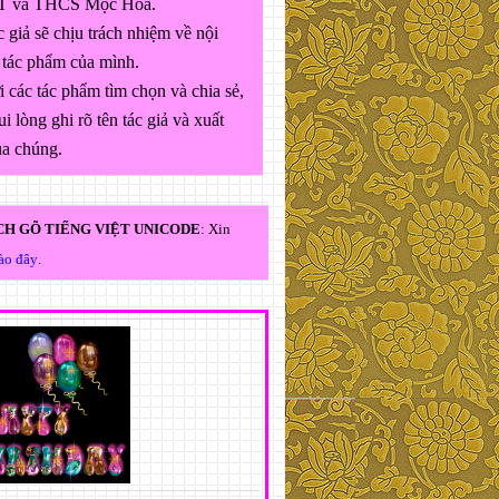
 và THCS Mộc Hóa.
 giả sẽ chịu trách nhiệm về nội
 tác phẩm của mình.
 các tác phẩm tìm chọn và chia sẻ,
ui lòng ghi rõ tên tác giả và xuất
ủa chúng.
H GÕ TIẾNG VIỆT UNICODE
: Xin
vào đây
.