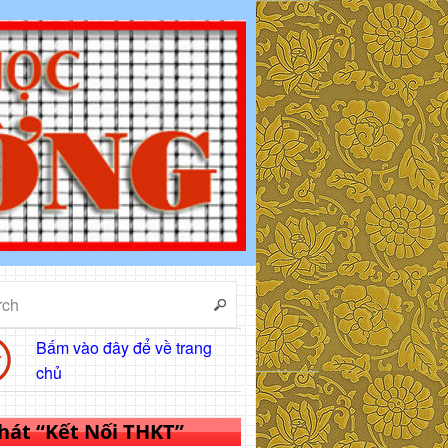
Bấm vào đây để về trang
chủ
 hát “Kết Nối THKT”