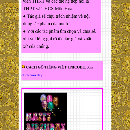
viên THKT và các thế hệ tiếp nối là
THPT và THCS Mộc Hóa.
● Tác giả sẽ chịu trách nhiệm về nội
dung tác phẩm của mình.
● Với các tác phẩm tìm chọn và chia sẻ,
xin vui lòng ghi rõ tên tác giả và xuất
xứ của chúng.
CÁCH GÕ TIẾNG VIỆT UNICODE
: Xin
click vào đây
.