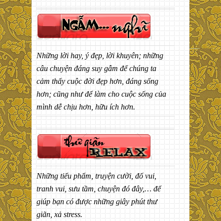
Những lời hay, ý đẹp, lời khuyên; những
câu chuyện đáng suy gẫm để chúng ta
cảm thấy cuộc đời đẹp hơn, đáng sống
hơn; cũng như để làm cho cuộc sống của
mình dễ chịu hơn, hữu ích hơn.
Những tiểu phẩm, truyện cười, đố vui,
tranh vui, sưu tầm, chuyện đó đây,… để
giúp bạn có được những giây phút thư
giãn, xả stress.