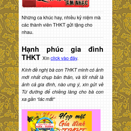
Những ca khúc hay, nhiều kỷ niệm mà
các thành viên THKT gửi tặng cho
nhau.
Hạnh phúc gia đình
THKT
Xin
click vào đây
.
Kính đề nghị bà con THKT mình có ảnh
mới nhất chụp bản thân, và tốt nhất là
ảnh cả gia đình, nào ưng ý, xin gửi về
Từ đường để chiềng làng cho bà con
xa gần “lác mắt”