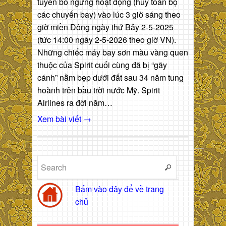
tuyên bố ngưng hoạt động (hủy toàn bộ
các chuyến bay) vào lúc 3 giờ sáng theo
giờ miền Đông ngày thứ Bảy 2-5-2025
(tức 14:00 ngày 2-5-2026 theo giờ VN).
Những chiếc máy bay sơn màu vàng quen
thuộc của Spirit cuối cùng đã bị “gãy
cánh” nằm bẹp dưới đất sau 34 năm tung
hoành trên bầu trời nước Mỹ. Spirit
Airlines ra đời năm…
Xem bài viết →
Bấm vào đây để về trang
chủ