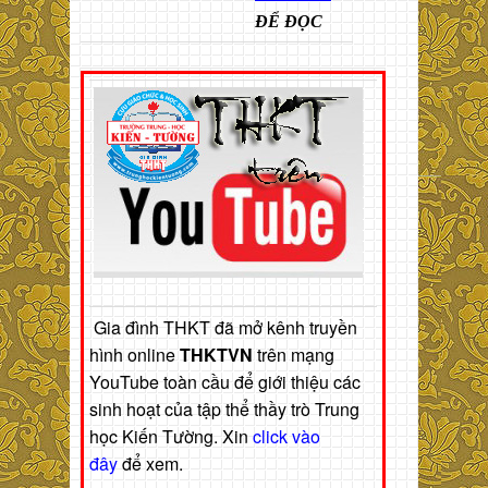
ĐỂ ĐỌC
Gia đình THKT đã mở kênh truyền
hình online
THKTVN
trên mạng
YouTube toàn cầu để giới thiệu các
sinh hoạt của tập thể thầy trò Trung
học Kiến Tường. Xin
click vào
đây
để xem.