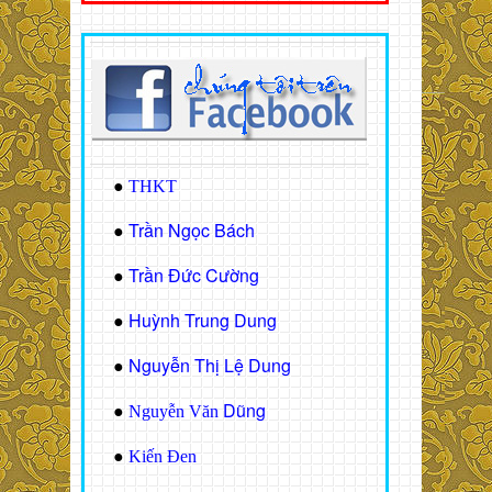
●
THKT
Trần Ngọc Bách
●
Trần Đức Cường
●
Huỳnh Trung Dung
●
Nguyễn Thị Lệ Dung
●
Dũng
●
Nguyễn Văn
●
Kiến Đen