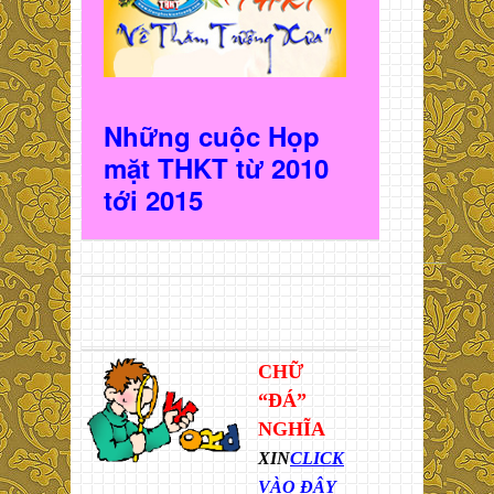
Những cuộc Họp
mặt THKT t
ừ 2010
t
ới 2015
CHỮ
“ĐÁ”
NGHĨA
XIN
CLICK
VÀO ĐÂY