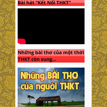
Bài hát “Kết Nối THKT”
Những bài thơ của một thời
THKT còn sung…