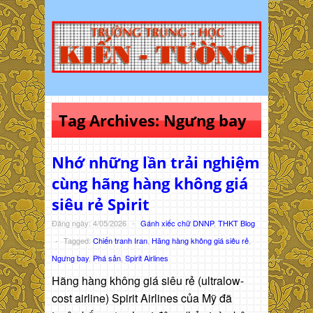
Tag Archives:
Ngưng bay
Nhớ những lần trải nghiệm
cùng hãng hàng không giá
siêu rẻ Spirit
Đăng ngày: 4/05/2026
-
Gánh xiếc chữ DNNP
,
THKT Blog
-
Tagged:
Chiến tranh Iran
,
Hãng hàng không giá siêu rẻ
,
Ngưng bay
,
Phá sản
,
Spirit Airlines
Hãng hàng không giá siêu rẻ (ultralow-
cost airline) Spirit Airlines của Mỹ đã