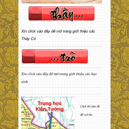
Xin click vào đây để mở trang giới thiệu các
Thầy Cô
Xin click vào đây để mở trang giới thiệu các học
sinh
Click lên bản đồ
để mở lớn.