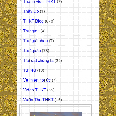
Thành viên THKT
(7)
Thầy Cô
(1)
THKT Blog
(878)
Thư giãn
(4)
Thư gửi nhau
(7)
Thư quán
(78)
Trái đất chúng ta
(25)
Tư liệu
(13)
Về miền hồi ức
(7)
Video THKT
(55)
Vườn Thơ THKT
(16)