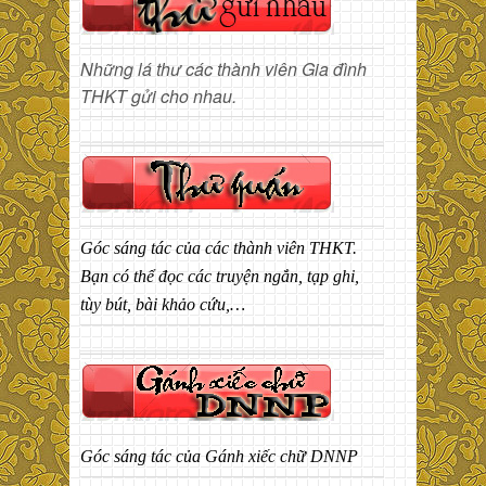
Những lá thư các thành viên Gia đình
THKT gửi cho nhau.
Góc sáng tác của các thành viên THKT.
Bạn có thể đọc các truyện ngắn, tạp ghi,
tùy bút, bài khảo cứu,…
Góc sáng tác của Gánh xiếc chữ DNNP