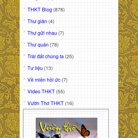
THKT Blog
(878)
Thư giãn
(4)
Thư gửi nhau
(7)
Thư quán
(78)
Trái đất chúng ta
(25)
Tư liệu
(13)
Về miền hồi ức
(7)
Video THKT
(55)
Vườn Thơ THKT
(16)