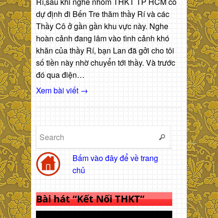
Rí,sau khi nghe nhóm THKT TP HCM có
dự định đi Bến Tre thăm thầy Rí và các
Thầy Cô ở gần gần khu vực này. Nghe
hoàn cảnh đang lâm vào tình cảnh khó
khăn của thầy Rí, bạn Lan đã gởi cho tôi
số tiền này nhờ chuyển tới thầy. Và trước
đó qua điện…
Xem bài viết →
Bấm vào đây để về trang
chủ
Bài hát “Kết Nối THKT”