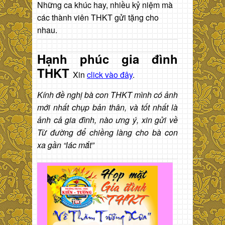
Những ca khúc hay, nhiều kỷ niệm mà
các thành viên THKT gửi tặng cho
nhau.
Hạnh phúc gia đình
THKT
Xin
click vào đây
.
Kính đề nghị bà con THKT mình có ảnh
mới nhất chụp bản thân, và tốt nhất là
ảnh cả gia đình, nào ưng ý, xin gửi về
Từ đường để chiềng làng cho bà con
xa gần “lác mắt”