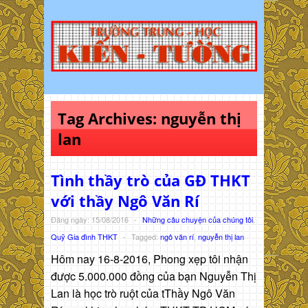
Tag Archives:
nguyễn thị
lan
Tình thầy trò của GĐ THKT
với thầy Ngô Văn Rí
Đăng ngày: 15/08/2016
-
Những câu chuyện của chúng tôi
,
Quỹ Gia đình THKT
-
Tagged:
ngô văn rí
,
nguyễn thị lan
Hôm nay 16-8-2016, Phong xẹp tôi nhận
được 5.000.000 đồng của bạn Nguyễn Thị
Lan là học trò ruột của tThầy Ngô Văn