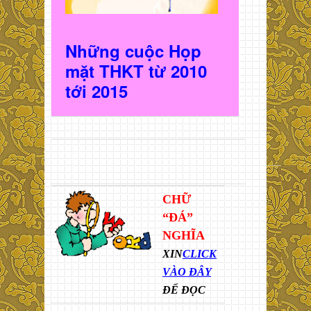
Những cuộc Họp
mặt THKT t
ừ 2010
t
ới 2015
CHỮ
“ĐÁ”
NGHĨA
XIN
CLICK
VÀO ĐÂY
ĐỂ ĐỌC