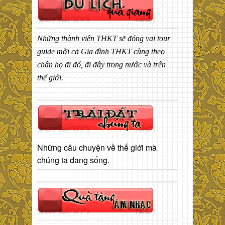
Những thành viên THKT sẽ đóng vai tour
guide mời cả Gia đình THKT cùng theo
chân họ đi đó, đi đây trong nước và trên
thế giới.
Những câu chuyện về thế giới mà
chúng ta đang sống.