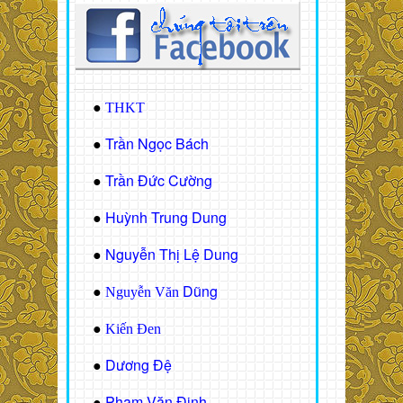
●
THKT
Trần Ngọc Bách
●
Trần Đức Cường
●
Huỳnh Trung Dung
●
Nguyễn Thị Lệ Dung
●
Dũng
●
Nguyễn Văn
●
Kiến Đen
Dương Đệ
●
Phạm Văn Định
●