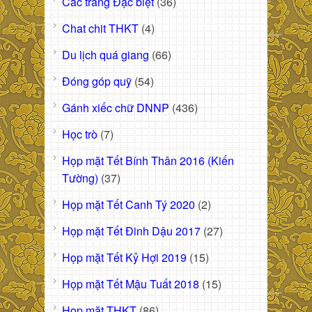
Các trang Đặc biệt
(36)
Chat chit THKT
(4)
Du lịch quá giang
(66)
Đóng góp quỹ
(54)
Gánh xiếc chữ DNNP
(436)
Học trò
(7)
Họp mặt Tết Bính Thân 2016 (Kiến
Tường)
(37)
Họp mặt Tết Canh Tý 2020
(2)
Họp mặt Tết Đinh Dậu 2017
(27)
Họp mặt Tết Kỷ Hợi 2019
(15)
Họp mặt Tết Mậu Tuất 2018
(15)
Họp mặt THKT
(86)