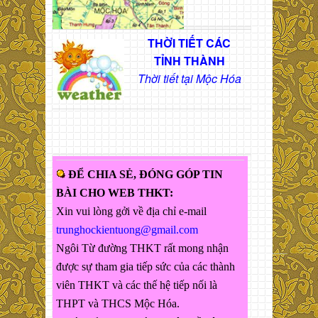
THỜI TIẾT CÁC
TỈNH THÀNH
Thời tiết tại Mộc Hóa
ĐỂ CHIA SẺ, ĐÓNG GÓP TIN
BÀI CHO WEB THKT:
Xin vui lòng gởi về địa chỉ e-mail
trunghockientuong@gmail.com
Ngôi Từ đường THKT rất mong nhận
được sự tham gia tiếp sức của các thành
viên THKT và các thế hệ tiếp nối là
THPT và THCS Mộc Hóa.