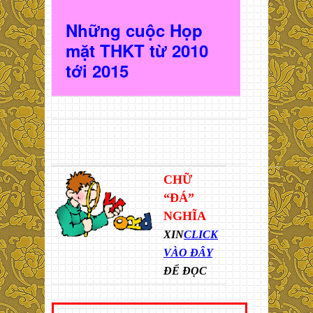
Những cuộc Họp
mặt THKT t
ừ 2010
t
ới 2015
CHỮ
“ĐÁ”
NGHĨA
XIN
CLICK
VÀO ĐÂY
ĐỂ ĐỌC