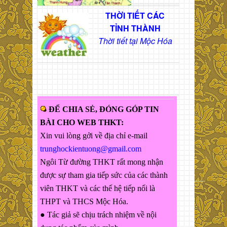
THỜI TIẾT CÁC
TỈNH THÀNH
Thời tiết tại Mộc Hóa
ĐỂ CHIA SẺ, ĐÓNG GÓP TIN
BÀI CHO WEB THKT:
Xin vui lòng gởi về địa chỉ e-mail
trunghockientuong@gmail.com
Ngôi Từ đường THKT rất mong nhận
được sự tham gia tiếp sức của các thành
viên THKT và các thế hệ tiếp nối là
THPT và THCS Mộc Hóa.
● Tác giả sẽ chịu trách nhiệm về nội