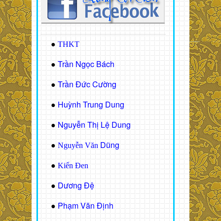
●
THKT
Trần Ngọc Bách
●
Trần Đức Cường
●
Huỳnh Trung Dung
●
Nguyễn Thị Lệ Dung
●
Dũng
●
Nguyễn Văn
●
Kiến Đen
Dương Đệ
●
Phạm Văn Định
●