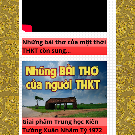
Những bài thơ của một thời
THKT còn sung…
Giai phẩm Trung học Kiến
Tường Xuân Nhâm Tý 1972