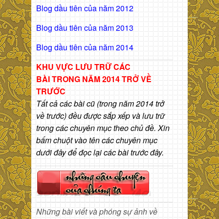
Blog dầu tiên của năm 2012
Blog dầu tiên của năm 2013
Blog dầu tiên của năm 2014
KHU VỰC LƯU TRỮ CÁC
BÀI
TRONG NĂM 2014 TRỞ VỀ
TRƯỚC
Tất cả các bài cũ (trong năm 2014 trở
về trước) đều được sắp xếp và lưu trữ
trong các chuyên mục theo chủ đề. Xin
bấm chuột vào tên các chuyên mục
dưới đây để đọc lại các bài trước đây.
Những bài viết và phóng sự ảnh về