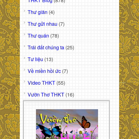
THKT Blog
(878)
Thư giãn
(4)
Thư gửi nhau
(7)
Thư quán
(78)
Trái đất chúng ta
(25)
Tư liệu
(13)
Về miền hồi ức
(7)
Video THKT
(55)
Vườn Thơ THKT
(16)