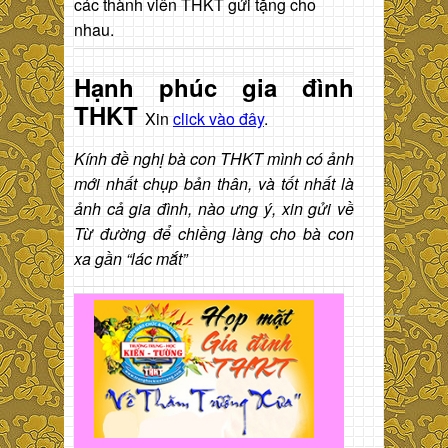
các thành viên THKT gửi tặng cho
nhau.
Hạnh phúc gia đình
THKT
Xin
click vào đây
.
Kính đề nghị bà con THKT mình có ảnh
mới nhất chụp bản thân, và tốt nhất là
ảnh cả gia đình, nào ưng ý, xin gửi về
Từ đường để chiềng làng cho bà con
xa gần “lác mắt”