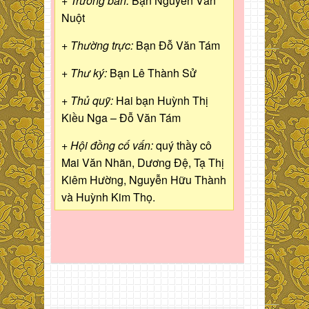
+ Trưởng ban:
Bạn Nguyễn Văn
Nuột
+ Thường trực:
Bạn Đỗ Văn Tám
+ Thư ký:
Bạn Lê Thành Sử
+ Thủ quỹ:
Hai bạn Huỳnh Thị
Kiều Nga – Đỗ Văn Tám
+ Hội đồng cố vấn:
quý thầy cô
Mai Văn Nhãn, Dương Đệ, Tạ Thị
Kiêm Hường, Nguyễn Hữu Thành
và Huỳnh Kim Thọ.