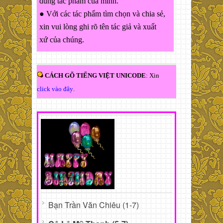
dung tác phẩm của mình.
● Với các tác phẩm tìm chọn và chia sẻ,
xin vui lòng ghi rõ tên tác giả và xuất
xứ của chúng.
CÁCH GÕ TIẾNG VIỆT UNICODE
: Xin
click vào đây
.
Bạn Trần Văn Chiêu (1-7)