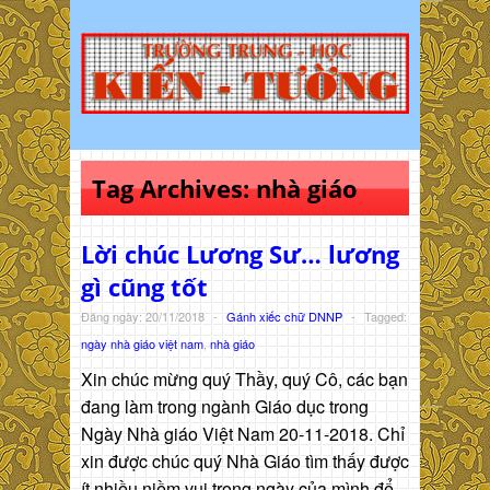
Tag Archives:
nhà giáo
Lời chúc Lương Sư… lương
gì cũng tốt
Đăng ngày: 20/11/2018
-
Gánh xiếc chữ DNNP
-
Tagged:
ngày nhà giáo việt nam
,
nhà giáo
Xin chúc mừng quý Thầy, quý Cô, các bạn
đang làm trong ngành Giáo dục trong
Ngày Nhà giáo Việt Nam 20-11-2018. Chỉ
xin được chúc quý Nhà Giáo tìm thấy được
ít nhiều niềm vui trong ngày của mình để