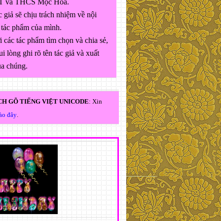
 và THCS Mộc Hóa.
 giả sẽ chịu trách nhiệm về nội
 tác phẩm của mình.
 các tác phẩm tìm chọn và chia sẻ,
ui lòng ghi rõ tên tác giả và xuất
ủa chúng.
H GÕ TIẾNG VIỆT UNICODE
: Xin
vào đây
.