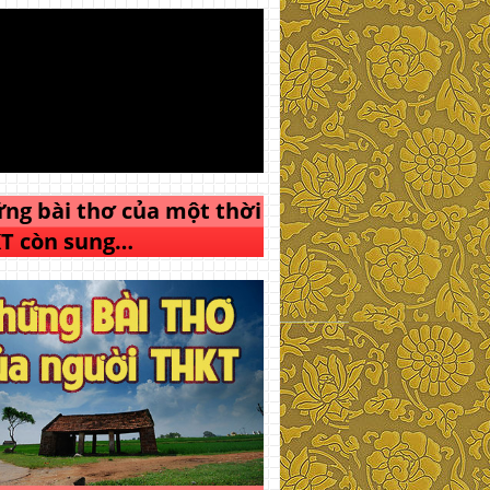
ng bài thơ của một thời
T còn sung…