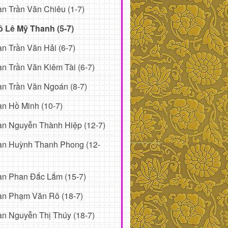
n Trần Văn Chiêu (1-7)
ô Lê Mỹ Thanh (5-7)
n Trần Văn Hải (6-7)
n Trần Văn Kiêm Tài (6-7)
n Trần Văn Ngoán (8-7)
n Hồ Minh (10-7)
n Nguyễn Thành Hiệp (12-7)
ạn Huỳnh Thanh Phong (12-
ạn Phan Đắc Lắm (15-7)
ạn Phạm Văn Rô (18-7)
n Nguyễn Thị Thúy (18-7)