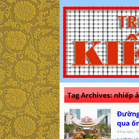
Tag Archives:
nhiếp 
Đường
qua ốn
Đăng ngày: 13
huệ tết tân sử