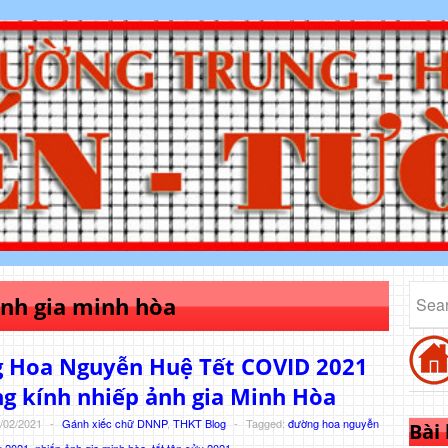
ảnh gia minh hòa
 Hoa Nguyễn Huệ Tết COVID 2021
g kính nhiếp ảnh gia Minh Hòa
/02/2021
-
Gánh xiếc chữ DNNP
,
THKT Blog
-
Tagged:
đường hoa nguyễn
Bài
u 2021
,
nhiếp ảnh gia minh hòa
,
tết tân sửu 2021