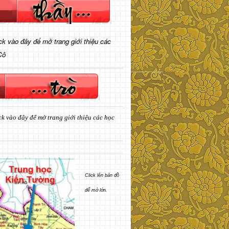
ick vào đây để mở trang giới thiệu các
Cô
ck vào đây để mở trang giới thiệu các học
Click lên bản đồ
để mở lớn.