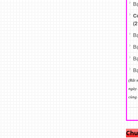
Bạ
C
(2
Bạ
Bạ
Bạ
Bạ
(Rất 
ngày 
cùng 
Chu