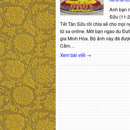
Anh bạn n
Sửu (11-
Tết Tân Sửu rồi chia sẻ cho mọi n
từ xa online. Mời bạn ngao du Đ
gia Minh Hòa. Bộ ảnh này đã đượ
Cảm…
Xem bài viết →