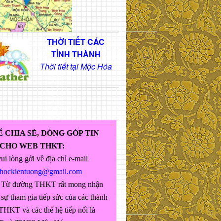
THỜI TIẾT CÁC
TỈNH THÀNH
Thời tiết tại Mộc Hóa
Ể CHIA SẺ, ĐÓNG GÓP TIN
 CHO WEB THKT:
ui lòng gởi về địa chỉ e-mail
ghockientuong@gmail.com
 Từ đường THKT rất mong nhận
sự tham gia tiếp sức của các thành
THKT và các thế hệ tiếp nối là