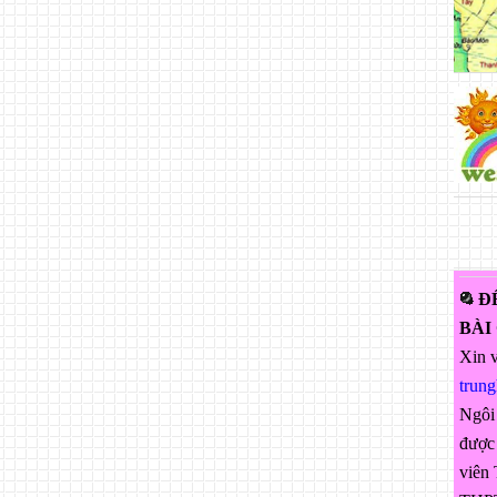
Đ
BÀI
Xin v
trun
Ngôi
được 
viên 