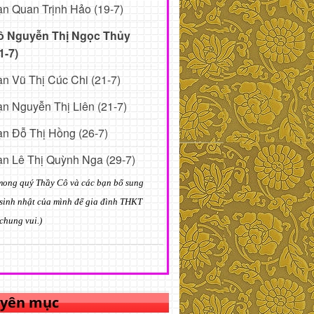
n Quan Trịnh Hảo (19-7)
ô Nguyễn Thị Ngọc Thủy
1-7)
n Vũ Thị Cúc Chi (21-7)
n Nguyễn Thị Liên (21-7)
n Đỗ Thị Hồng (26-7)
n Lê Thị Quỳnh Nga (29-7)
mong quý Thầy Cô và các bạn bổ sung
sinh nhật của mình để gia đình THKT
chung vui.)
yên mục