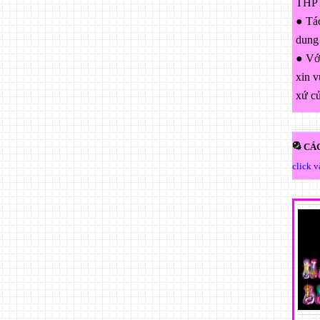
THPT
● Tác
dung
● Với
xin v
xứ c
CÁC
click 