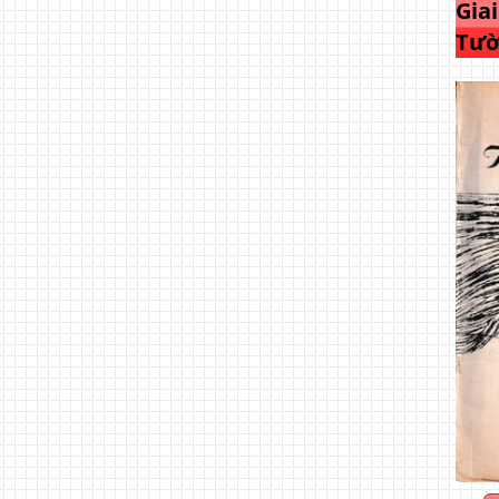
Gia
Tườ