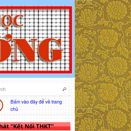
Bấm vào đây để về trang
chủ
 hát “Kết Nối THKT”