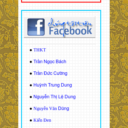
●
THKT
Trần Ngọc Bách
●
Trần Đức Cường
●
Huỳnh Trung Dung
●
Nguyễn Thị Lệ Dung
●
Dũng
●
Nguyễn Văn
●
Kiến Đen