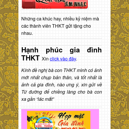
Những ca khúc hay, nhiều kỷ niệm mà
các thành viên THKT gửi tặng cho
nhau.
Hạnh phúc gia đình
THKT
Xin
click vào đây
.
Kính đề nghị bà con THKT mình có ảnh
mới nhất chụp bản thân, và tốt nhất là
ảnh cả gia đình, nào ưng ý, xin gửi về
Từ đường để chiềng làng cho bà con
xa gần “lác mắt”