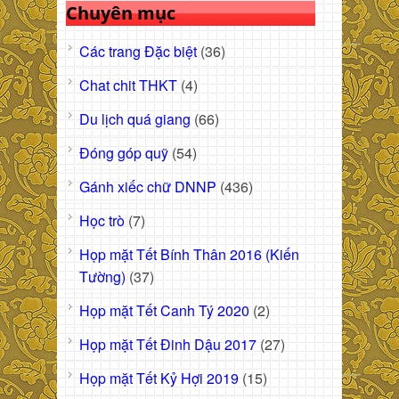
Chuyên mục
Các trang Đặc biệt
(36)
Chat chit THKT
(4)
Du lịch quá giang
(66)
Đóng góp quỹ
(54)
Gánh xiếc chữ DNNP
(436)
Học trò
(7)
Họp mặt Tết Bính Thân 2016 (Kiến
Tường)
(37)
Họp mặt Tết Canh Tý 2020
(2)
Họp mặt Tết Đinh Dậu 2017
(27)
Họp mặt Tết Kỷ Hợi 2019
(15)