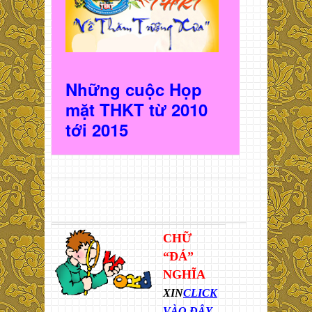
Những cuộc Họp
mặt THKT t
ừ 2010
t
ới 2015
CHỮ
“ĐÁ”
NGHĨA
XIN
CLICK
VÀO ĐÂY