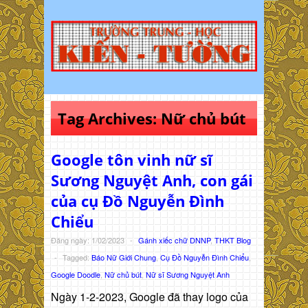
Tag Archives:
Nữ chủ bút
Google tôn vinh nữ sĩ
Sương Nguyệt Anh, con gái
của cụ Đồ Nguyễn Đình
Chiểu
Đăng ngày: 1/02/2023
-
Gánh xiếc chữ DNNP
,
THKT Blog
-
Tagged:
Báo Nữ Giới Chung
,
Cụ Đồ Nguyễn Đình Chiểu
,
Google Doodle
,
Nữ chủ bút
,
Nữ sĩ Sương Nguyệt Anh
Ngày 1-2-2023, Google đã thay logo của