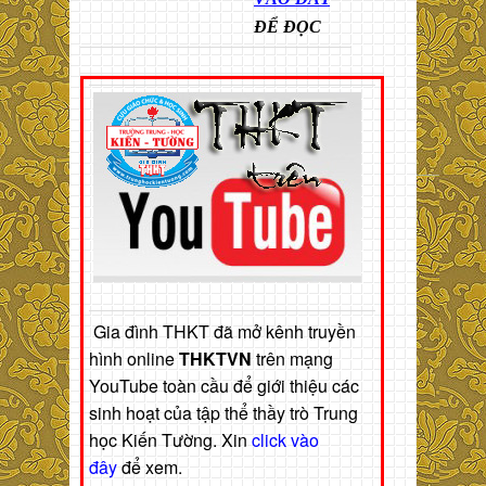
ĐỂ ĐỌC
Gia đình THKT đã mở kênh truyền
hình online
THKTVN
trên mạng
YouTube toàn cầu để giới thiệu các
sinh hoạt của tập thể thầy trò Trung
học Kiến Tường. Xin
click vào
đây
để xem.