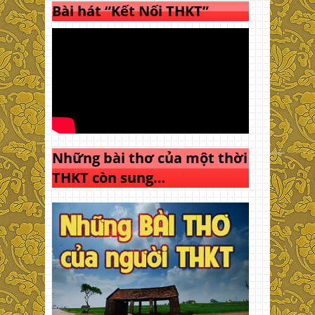
Bài hát “Kết Nối THKT”
Những bài thơ của một thời
THKT còn sung…