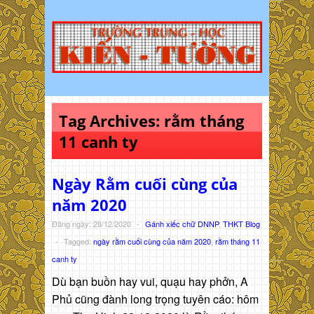
Tag Archives:
rằm tháng
11 canh ty
Ngày Rằm cuối cùng của
năm 2020
Đăng ngày: 28/12/2020
-
Gánh xiếc chữ DNNP
,
THKT Blog
-
Tagged:
ngày rằm cuối cùng của năm 2020
,
rằm tháng 11
canh ty
Dù bạn buồn hay vui, quạu hay phởn, A
Phủ cũng đành long trọng tuyên cáo: hôm