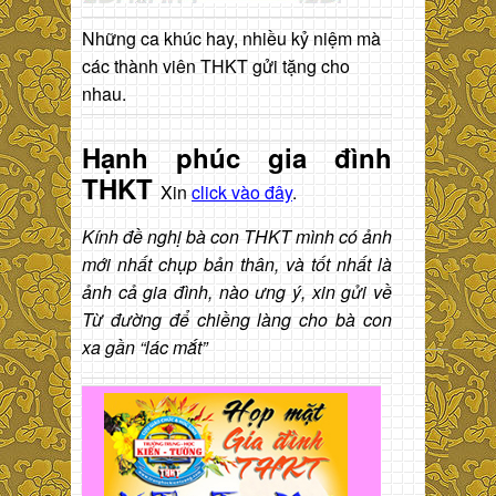
Những ca khúc hay, nhiều kỷ niệm mà
các thành viên THKT gửi tặng cho
nhau.
Hạnh phúc gia đình
THKT
Xin
click vào đây
.
Kính đề nghị bà con THKT mình có ảnh
mới nhất chụp bản thân, và tốt nhất là
ảnh cả gia đình, nào ưng ý, xin gửi về
Từ đường để chiềng làng cho bà con
xa gần “lác mắt”