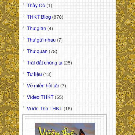
Thầy Cô
(1)
THKT Blog
(878)
Thư giãn
(4)
Thư gửi nhau
(7)
Thư quán
(78)
Trái đất chúng ta
(25)
Tư liệu
(13)
Về miền hồi ức
(7)
Video THKT
(55)
Vườn Thơ THKT
(16)