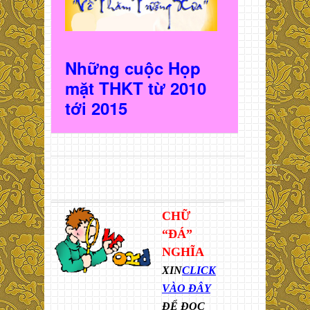
Những cuộc Họp
mặt THKT t
ừ 2010
t
ới 2015
CHỮ
“ĐÁ”
NGHĨA
XIN
CLICK
VÀO ĐÂY
ĐỂ ĐỌC