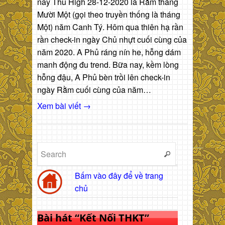
nay Thu High 28-12-2020 là Rằm tháng
Mười Một (gọi theo truyền thống là tháng
Một) năm Canh Tý. Hôm qua thiên hạ rần
rần check-in ngày Chủ nhựt cuối cùng của
năm 2020. A Phủ ráng nín he, hỗng dám
manh động đu trend. Bữa nay, kềm lòng
hỗng đậu, A Phủ bèn trồi lên check-in
ngày Rằm cuối cùng của năm…
Xem bài viết →
Bấm vào đây để về trang
chủ
Bài hát “Kết Nối THKT”