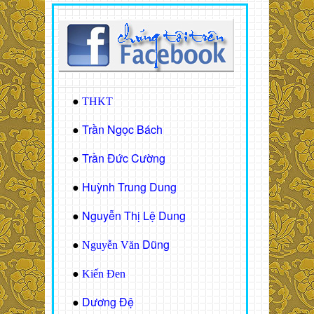
●
THKT
Trần Ngọc Bách
●
Trần Đức Cường
●
Huỳnh Trung Dung
●
Nguyễn Thị Lệ Dung
●
Dũng
●
Nguyễn Văn
●
Kiến Đen
Dương Đệ
●