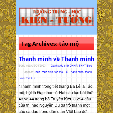
Tag Archives:
tảo mộ
Thanh minh về Thanh minh
Đăng ngày: 5/04/2023
-
Gánh xiếc chữ DNNP
,
THKT Blog
-
Tagged:
Chúa Phục sinh
,
tảo mộ
,
Tết Thanh minh
,
thanh
minh
,
Tiết khí
“Thanh minh trong tiết tháng Ba Lễ là Tảo
mộ, hội là Đạp thanh”. Hai câu lục bát thứ
43 và 44 trong bộ Truyện Kiều 3.254 câu
của thi hào Nguyễn Du đã trở thành một
câu ca dao trong dân gian Việt bao đời