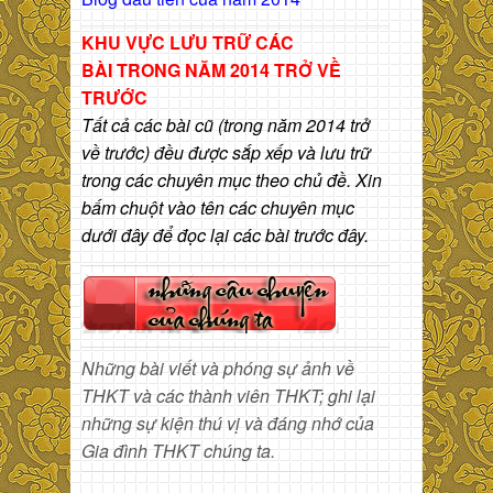
KHU VỰC LƯU TRỮ CÁC
BÀI
TRONG NĂM 2014 TRỞ VỀ
TRƯỚC
Tất cả các bài cũ (trong năm 2014 trở
về trước) đều được sắp xếp và lưu trữ
trong các chuyên mục theo chủ đề. Xin
bấm chuột vào tên các chuyên mục
dưới đây để đọc lại các bài trước đây.
Những bài viết và phóng sự ảnh về
THKT và các thành viên THKT; ghi lại
những sự kiện thú vị và đáng nhớ của
Gia đình THKT chúng ta.