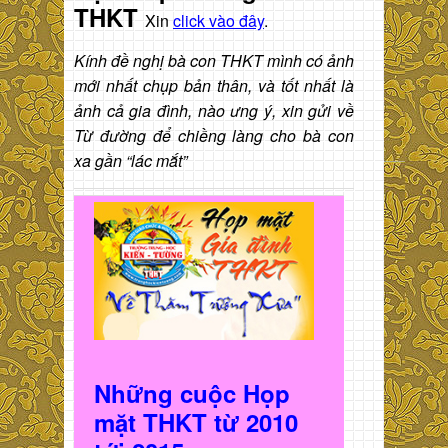
THKT
Xin
click vào đây
.
Kính đề nghị bà con THKT mình có ảnh
mới nhất chụp bản thân, và tốt nhất là
ảnh cả gia đình, nào ưng ý, xin gửi về
Từ đường để chiềng làng cho bà con
xa gần “lác mắt”
Những cuộc Họp
mặt THKT t
ừ 2010