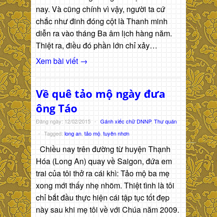
nay. Và cũng chính vì vậy, người ta cứ
chắc như đinh đóng cột là Thanh minh
diễn ra vào tháng Ba âm lịch hàng năm.
Thiệt ra, điều đó phần lớn chỉ xảy…
Xem bài viết →
Về quê tảo mộ ngày đưa
ông Táo
Đăng ngày: 12/02/2015
-
Gánh xiếc chữ DNNP
,
Thư quán
-
Tagged:
long an
,
tảo mộ
,
tuyên nhơn
Chiều nay trên đường từ huyện Thạnh
Hóa (Long An) quay về Saigon, đứa em
trai của tôi thở ra cái khì: Tảo mộ ba mẹ
xong mới thấy nhẹ nhõm. Thiệt tình là tôi
chỉ bắt đầu thực hiện cái tập tục tốt đẹp
này sau khi mẹ tôi về với Chúa năm 2009.