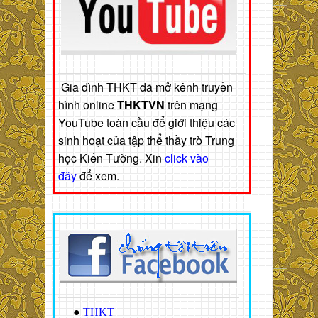
Gia đình THKT đã mở kênh truyền
hình online
THKTVN
trên mạng
YouTube toàn cầu để giới thiệu các
sinh hoạt của tập thể thầy trò Trung
học Kiến Tường. Xin
click vào
đây
để xem.
●
THKT