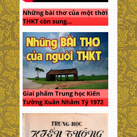
Những bài thơ của một thời
THKT còn sung…
Giai phẩm Trung học Kiến
Tường Xuân Nhâm Tý 1972