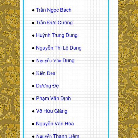
Trần Ngọc Bách
●
Trần Đức Cường
●
Huỳnh Trung Dung
●
Nguyễn Thị Lệ Dung
●
Dũng
●
Nguyễn Văn
●
Kiến Đen
Dương Đệ
●
Phạm Văn Định
●
Võ Hữu Giảng
●
Nguyễn Văn Hòa
●
Thanh Liêm
●
Nguyễn