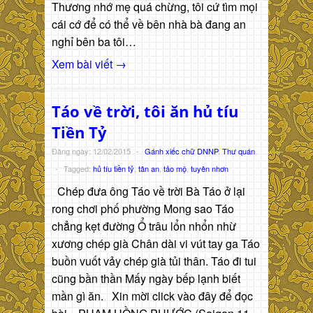
Thương nhớ mẹ quá chừng, tôi cứ tìm mọi
cái cớ để có thể về bên nhà bà đang an
nghỉ bên ba tôi…
Xem bài viết →
Táo về trời, tôi ăn hủ tíu
Tiền Tỷ
Đăng ngày: 12/02/2015
-
Gánh xiếc chữ DNNP
,
Thư quán
-
Tagged:
hủ tíu tiền tỷ
,
tân an
,
tảo mộ
,
tuyên nhơn
Chép đưa ông Táo về trời Bà Táo ở lại
rong chơi phố phường Mong sao Táo
chẳng kẹt đường Ổ trâu lổn nhổn nhừ
xương chép già Chân dài vi vút tay ga Táo
buồn vuốt vảy chép già tủi thân. Táo đi tui
cũng bần thần Mấy ngày bếp lạnh biết
mần gì ăn. Xin mời click vào đây để đọc