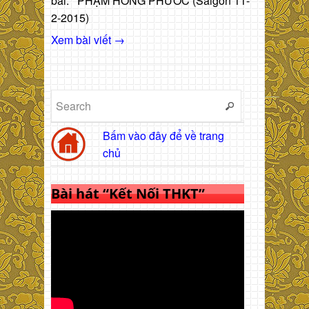
bài. PHẠM HỒNG PHƯỚC (Saigon 11-
2-2015)
Xem bài viết →
Bấm vào đây để về trang
chủ
Bài hát “Kết Nối THKT”