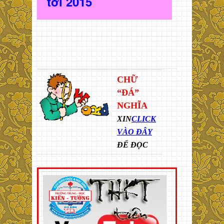
t
ới 2015
CHỮ
“ĐÁ”
NGHĨA
XIN
CLICK
VÀO ĐÂY
ĐỂ ĐỌC