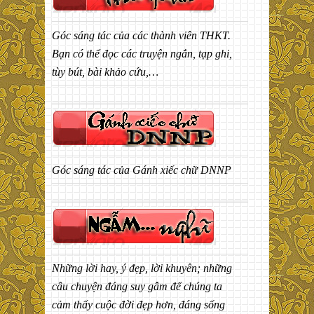
Góc sáng tác của các thành viên THKT.
Bạn có thể đọc các truyện ngắn, tạp ghi,
tùy bút, bài khảo cứu,…
Góc sáng tác của Gánh xiếc chữ DNNP
Những lời hay, ý đẹp, lời khuyên; những
câu chuyện đáng suy gẫm để chúng ta
cảm thấy cuộc đời đẹp hơn, đáng sống