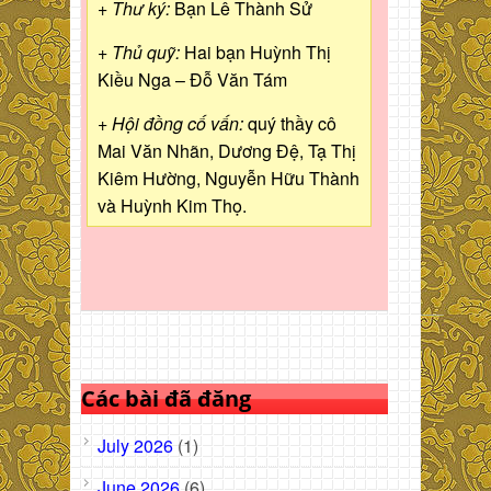
+ Thư ký:
Bạn Lê Thành Sử
+ Thủ quỹ:
Hai bạn Huỳnh Thị
Kiều Nga – Đỗ Văn Tám
+ Hội đồng cố vấn:
quý thầy cô
Mai Văn Nhãn, Dương Đệ, Tạ Thị
Kiêm Hường, Nguyễn Hữu Thành
và Huỳnh Kim Thọ.
Các bài đã đăng
July 2026
(1)
June 2026
(6)