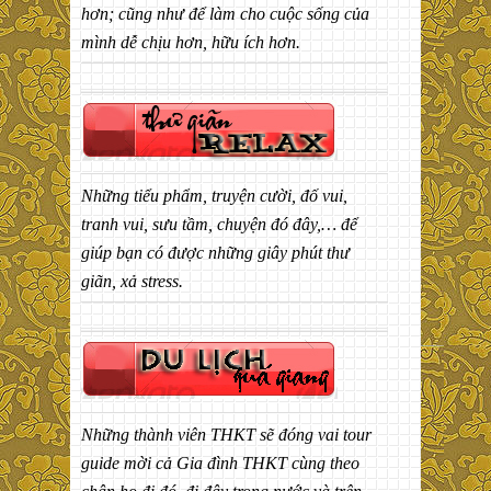
hơn; cũng như để làm cho cuộc sống của
mình dễ chịu hơn, hữu ích hơn.
Những tiểu phẩm, truyện cười, đố vui,
tranh vui, sưu tầm, chuyện đó đây,… để
giúp bạn có được những giây phút thư
giãn, xả stress.
Những thành viên THKT sẽ đóng vai tour
guide mời cả Gia đình THKT cùng theo