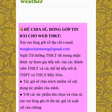
ĐỂ CHIA SẺ, ĐÓNG GÓP TIN
BÀI CHO WEB THKT:
Xin vui lòng gởi về địa chỉ e-mail
trunghockientuong@gmail.com
Ngôi Từ đường THKT rất mong nhận
được sự tham gia tiếp sức của các thành
viên THKT và các thế hệ tiếp nối là
THPT và THCS Mộc Hóa.
● Tác giả sẽ chịu trách nhiệm về nội
dung tác phẩm của mình.
● Với các tác phẩm tìm chọn và chia sẻ,
xin vui lòng ghi rõ tên tác giả và xuất
xứ của chúng.