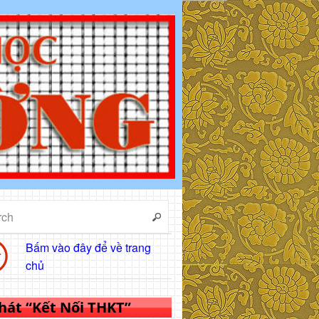
Bấm vào đây để về trang
chủ
 hát “Kết Nối THKT”