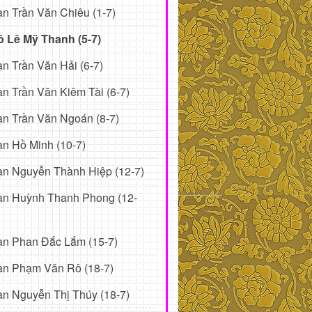
n Trần Văn Chiêu (1-7)
ô Lê Mỹ Thanh (5-7)
n Trần Văn Hải (6-7)
n Trần Văn Kiêm Tài (6-7)
n Trần Văn Ngoán (8-7)
n Hồ Minh (10-7)
n Nguyễn Thành Hiệp (12-7)
ạn Huỳnh Thanh Phong (12-
ạn Phan Đắc Lắm (15-7)
ạn Phạm Văn Rô (18-7)
n Nguyễn Thị Thúy (18-7)