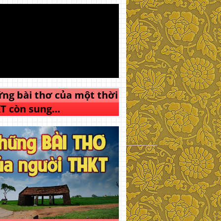
ng bài thơ của một thời
T còn sung…