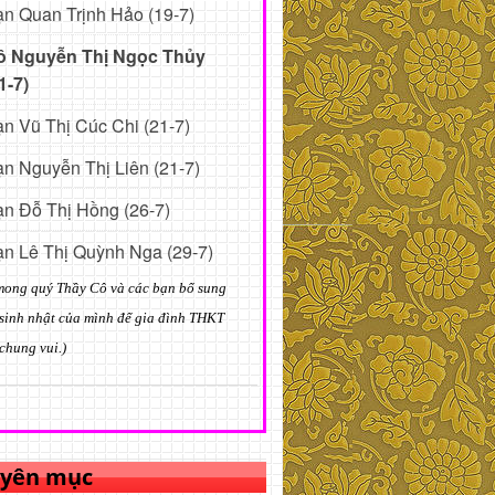
n Quan Trịnh Hảo (19-7)
ô Nguyễn Thị Ngọc Thủy
1-7)
n Vũ Thị Cúc Chi (21-7)
n Nguyễn Thị Liên (21-7)
n Đỗ Thị Hồng (26-7)
n Lê Thị Quỳnh Nga (29-7)
mong quý Thầy Cô và các bạn bổ sung
sinh nhật của mình để gia đình THKT
chung vui.)
yên mục