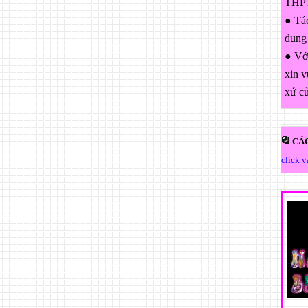
THPT
● Tác
dung
● Với
xin v
xứ c
CÁC
click 