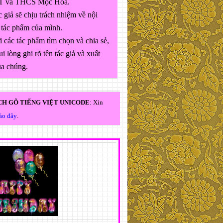
 và THCS Mộc Hóa.
 giả sẽ chịu trách nhiệm về nội
 tác phẩm của mình.
 các tác phẩm tìm chọn và chia sẻ,
ui lòng ghi rõ tên tác giả và xuất
ủa chúng.
H GÕ TIẾNG VIỆT UNICODE
: Xin
vào đây
.