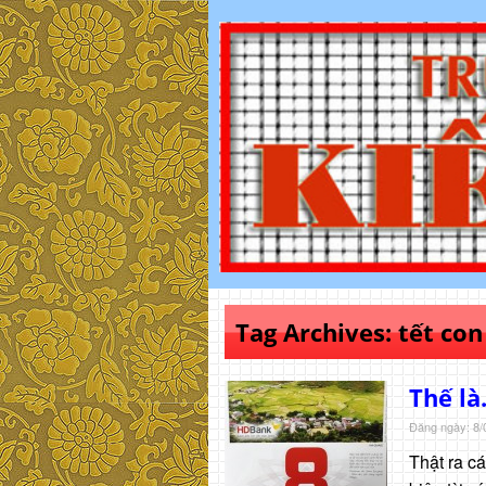
Tag Archives:
tết con
Thế l
Đăng ngày: 8/
Thật ra cá