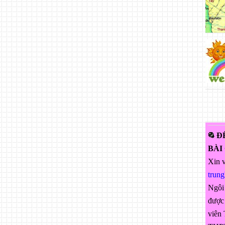
Đ
BÀI
Xin v
trun
Ngôi
được 
viên 