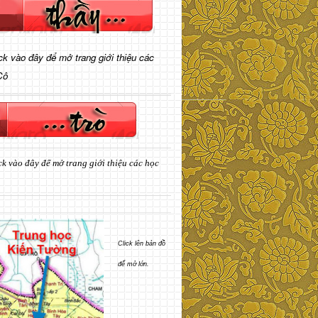
ick vào đây để mở trang giới thiệu các
Cô
ck vào đây để mở trang giới thiệu các học
Click lên bản đồ
để mở lớn.