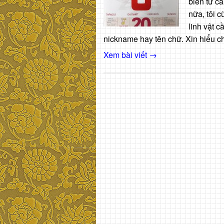
biên từ c
nữa, tôi c
linh vật 
nickname hay tên chữ. Xin hiểu cho
Xem bài viết →