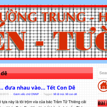
 dê
à… đưa nhau vào… Tết Con Dê
02/2015
-
Gánh xiếc chữ DNNP
-
Tagged:
tết ất mùi
,
tết con dê
i tựa này là tôi trộm vía của bác Trầm Tử Thiêng cải
Bài