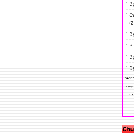
Bạ
C
(2
Bạ
Bạ
Bạ
Bạ
(Rất 
ngày 
cùng 
Chu