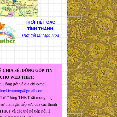
THỜI TIẾT CÁC
TỈNH THÀNH
Thời tiết tại Mộc Hóa
Ể CHIA SẺ, ĐÓNG GÓP TIN
 CHO WEB THKT:
ui lòng gởi về địa chỉ e-mail
ghockientuong@gmail.com
 Từ đường THKT rất mong nhận
sự tham gia tiếp sức của các thành
THKT và các thế hệ tiếp nối là