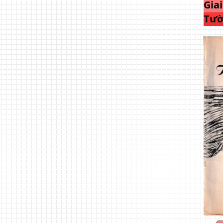
Gia
Tườ