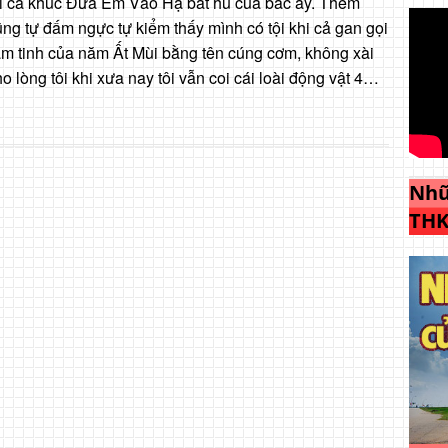
ái ca khúc Đưa Em Vào Hạ bất hủ của bác ấy. Thêm
ũng tự đấm ngực tự kiểm thấy mình có tội khi cả gan gọi
cầm tinh của năm Ất Mùi bằng tên cúng cơm, không xài
 lòng tôi khi xưa nay tôi vẫn coi cái loài động vật 4…
Nhữ
THK