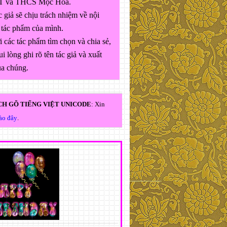
 và THCS Mộc Hóa.
 giả sẽ chịu trách nhiệm về nội
 tác phẩm của mình.
 các tác phẩm tìm chọn và chia sẻ,
ui lòng ghi rõ tên tác giả và xuất
ủa chúng.
H GÕ TIẾNG VIỆT UNICODE
: Xin
vào đây
.