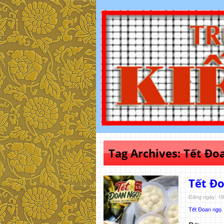
Tag Archives:
Tết Đo
Tết Đ
Đăng ngày: 19
Tết Đoan ngọ