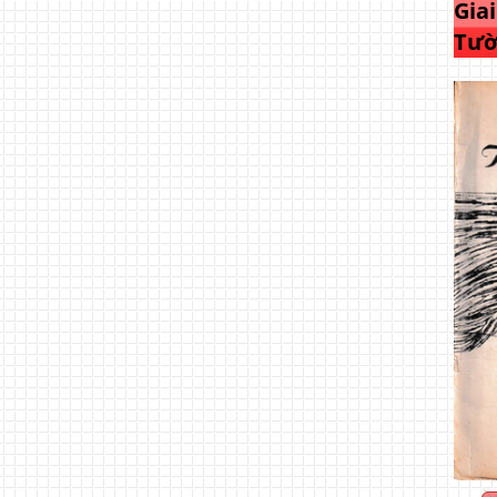
Gia
Tườ