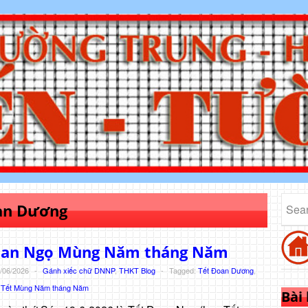
an Dương
oan Ngọ Mùng Năm tháng Năm
/06/2026
-
Gánh xiếc chữ DNNP
,
THKT Blog
-
Tagged:
Tết Đoan Dương
,
,
Tết Mùng Năm tháng Năm
Bài