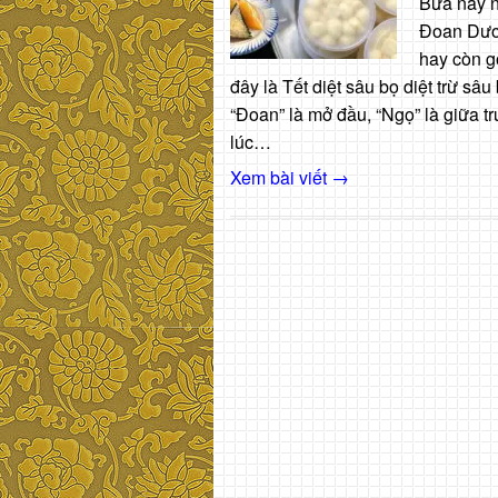
Bữa nay n
Đoan Dươ
hay còn g
đây là Tết diệt sâu bọ diệt trừ s
“Đoan” là mở đầu, “Ngọ” là giữa t
lúc…
Xem bài viết →