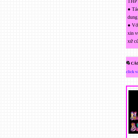
THPT
● Tác
dung
● Với
xin v
xứ c
CÁC
click 