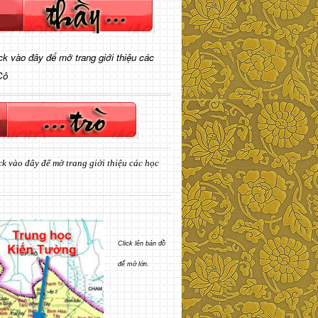
ick vào đây để mở trang giới thiệu các
Cô
ck vào đây để mở trang giới thiệu các học
Click lên bản đồ
để mở lớn.