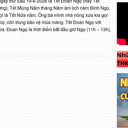
gày thứ Sáu 19-6-2026 là Tết Đoan Ngọ (hay Tết
ng), Tết Mùng Năm tháng Năm âm lịch năm Bính Ngọ,
ọi là Tết Nửa năm. Ông bà mình nhà nông xưa kia gọi
âu bọ, côn trùng bảo vệ mùa màng. Tết Đoan Ngọ với
rưa. Đoan Ngọ là thời điểm bắt đầu giờ Ngọ (11h – 13h),
Nhữ
THK