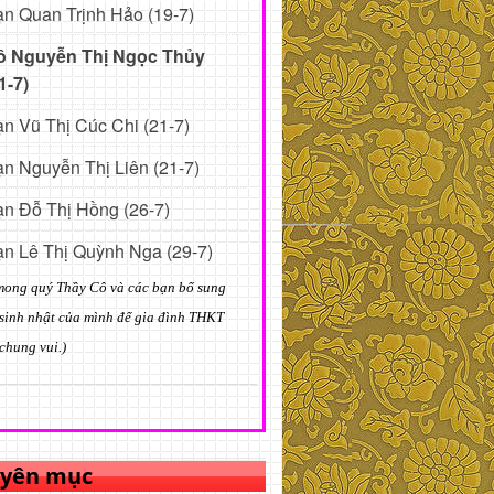
n Quan Trịnh Hảo (19-7)
ô Nguyễn Thị Ngọc Thủy
1-7)
n Vũ Thị Cúc Chi (21-7)
n Nguyễn Thị Liên (21-7)
n Đỗ Thị Hồng (26-7)
n Lê Thị Quỳnh Nga (29-7)
mong quý Thầy Cô và các bạn bổ sung
sinh nhật của mình để gia đình THKT
chung vui.)
yên mục