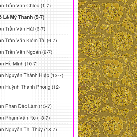
n Trần Văn Chiêu (1-7)
ô Lê Mỹ Thanh (5-7)
n Trần Văn Hải (6-7)
n Trần Văn Kiêm Tài (6-7)
n Trần Văn Ngoán (8-7)
n Hồ Minh (10-7)
n Nguyễn Thành Hiệp (12-7)
ạn Huỳnh Thanh Phong (12-
ạn Phan Đắc Lắm (15-7)
ạn Phạm Văn Rô (18-7)
n Nguyễn Thị Thúy (18-7)