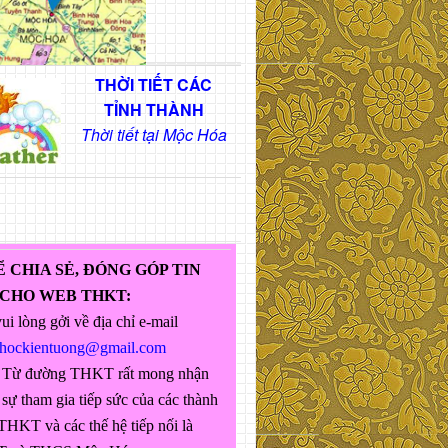
THỜI TIẾT CÁC
TỈNH THÀNH
Thời tiết tại Mộc Hóa
Ể CHIA SẺ, ĐÓNG GÓP TIN
 CHO WEB THKT:
ui lòng gởi về địa chỉ e-mail
ghockientuong@gmail.com
 Từ đường THKT rất mong nhận
sự tham gia tiếp sức của các thành
THKT và các thế hệ tiếp nối là