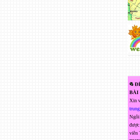
Đ
BÀI
Xin v
trun
Ngôi
được 
viên 