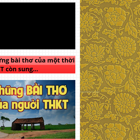
ng bài thơ của một thời
T còn sung…