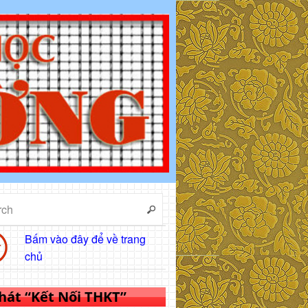
Bấm vào đây để về trang
chủ
 hát “Kết Nối THKT”