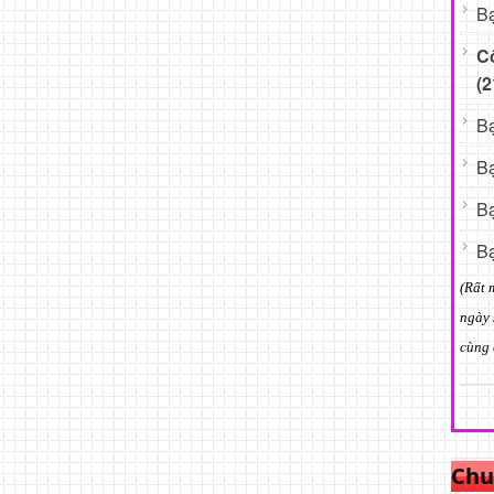
Bạ
C
(2
Bạ
Bạ
Bạ
Bạ
(Rất 
ngày 
cùng 
Chu