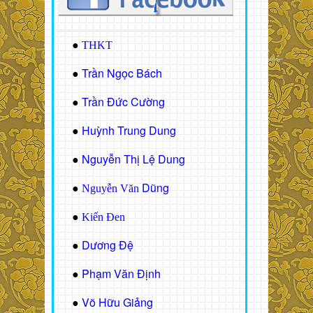
●
THKT
Trần Ngọc Bách
●
Trần Đức Cường
●
Huỳnh Trung Dung
●
Nguyễn Thị Lệ Dung
●
Dũng
●
Nguyễn Văn
●
Kiến Đen
Dương Đệ
●
Phạm Văn Định
●
Võ Hữu Giảng
●