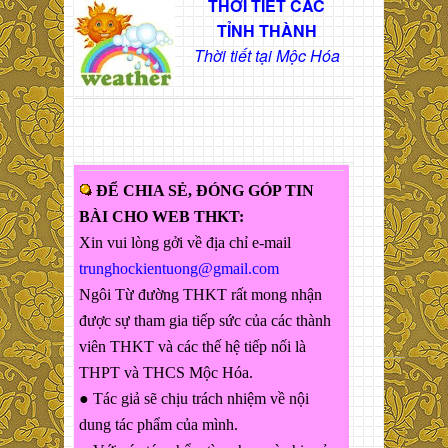
THỜI TIẾT CÁC
TỈNH THÀNH
Thời tiết tại Mộc Hóa
ĐỂ CHIA SẺ, ĐÓNG GÓP TIN
BÀI CHO WEB THKT:
Xin vui lòng gởi về địa chỉ e-mail
trunghockientuong@gmail.com
Ngôi Từ đường THKT rất mong nhận
được sự tham gia tiếp sức của các thành
viên THKT và các thế hệ tiếp nối là
THPT và THCS Mộc Hóa.
● Tác giả sẽ chịu trách nhiệm về nội
dung tác phẩm của mình.