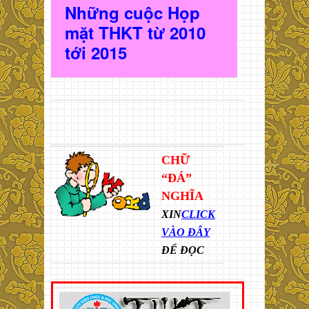
Những cuộc Họp
mặt THKT t
ừ 2010
t
ới 2015
CHỮ
“ĐÁ”
NGHĨA
XIN
CLICK
VÀO ĐÂY
ĐỂ ĐỌC