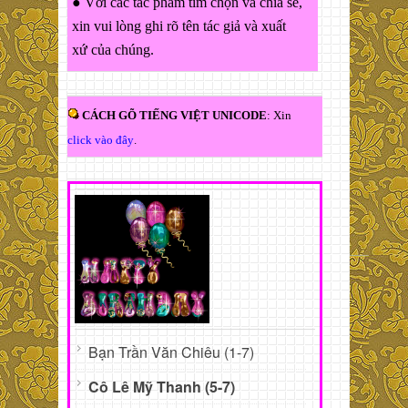
● Với các tác phẩm tìm chọn và chia sẻ,
xin vui lòng ghi rõ tên tác giả và xuất
xứ của chúng.
CÁCH GÕ TIẾNG VIỆT UNICODE
: Xin
click vào đây
.
Bạn Trần Văn Chiêu (1-7)
Cô Lê Mỹ Thanh (5-7)