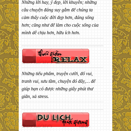
Những lời hay, ý đẹp, lời khuyên; những
câu chuyện đáng suy gẫm để chúng ta
cảm thấy cuộc đời đẹp hơn, đáng sống
hơn; cũng như để làm cho cuộc sống của
mình dễ chịu hơn, hữu ích hơn.
Những tiểu phẩm, truyện cười, đố vui,
tranh vui, sưu tầm, chuyện đó đây,… để
giúp bạn có được những giây phút thư
giãn, xả stress.