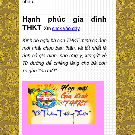
nhau.
Hạnh phúc gia đình
THKT
Xin
click vào đây
.
Kính đề nghị bà con THKT mình có ảnh
mới nhất chụp bản thân, và tốt nhất là
ảnh cả gia đình, nào ưng ý, xin gửi về
Từ đường để chiềng làng cho bà con
xa gần “lác mắt”