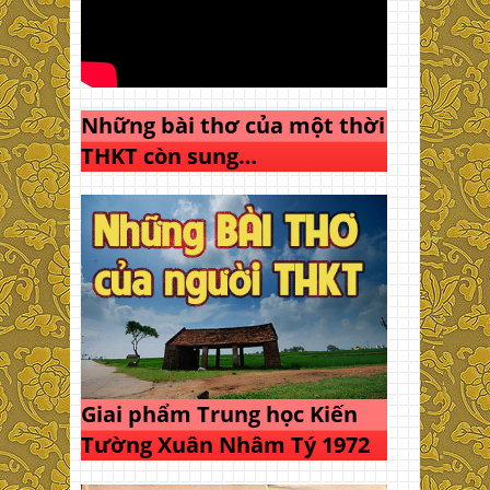
Những bài thơ của một thời
THKT còn sung…
Giai phẩm Trung học Kiến
Tường Xuân Nhâm Tý 1972