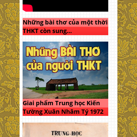
Những bài thơ của một thời
THKT còn sung…
Giai phẩm Trung học Kiến
Tường Xuân Nhâm Tý 1972