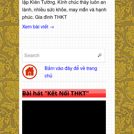
lập Kiến Tường. Kính chúc thầy luôn an
lành, nhiều sức khỏe, may mắn và hạnh
phúc. Gia đình THKT
Xem bài viết →
Bấm vào đây để về trang
chủ
Bài hát “Kết Nối THKT”