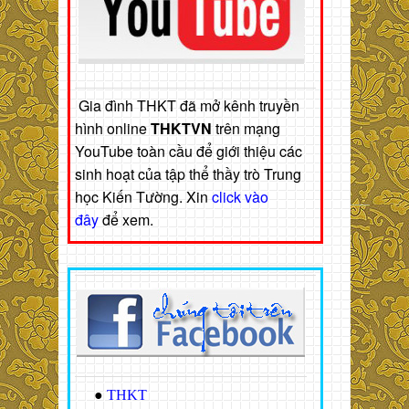
Gia đình THKT đã mở kênh truyền
hình online
THKTVN
trên mạng
YouTube toàn cầu để giới thiệu các
sinh hoạt của tập thể thầy trò Trung
học Kiến Tường. Xin
click vào
đây
để xem.
●
THKT