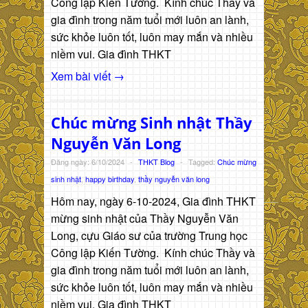
Công lập Kiến Tường. Kính chúc Thầy và
gia đình trong năm tuổi mới luôn an lành,
sức khỏe luôn tốt, luôn may mắn và nhiều
niềm vui. Gia đình THKT
Xem bài viết →
Chúc mừng Sinh nhật Thầy
Nguyễn Văn Long
Đăng ngày: 6/10/2024
-
THKT Blog
-
Tagged:
Chúc mừng
sinh nhật
,
happy birthday
,
thầy nguyễn văn long
Hôm nay, ngày 6-10-2024, Gia đình THKT
mừng sinh nhật của Thầy Nguyễn Văn
Long, cựu Giáo sư của trường Trung học
Công lập Kiến Tường. Kính chúc Thầy và
gia đình trong năm tuổi mới luôn an lành,
sức khỏe luôn tốt, luôn may mắn và nhiều
niềm vui. Gia đình THKT