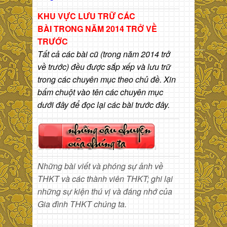
KHU VỰC LƯU TRỮ CÁC
BÀI
TRONG NĂM 2014 TRỞ VỀ
TRƯỚC
Tất cả các bài cũ (trong năm 2014 trở
về trước) đều được sắp xếp và lưu trữ
trong các chuyên mục theo chủ đề. Xin
bấm chuột vào tên các chuyên mục
dưới đây để đọc lại các bài trước đây.
Những bài viết và phóng sự ảnh về
THKT và các thành viên THKT; ghi lại
những sự kiện thú vị và đáng nhớ của
Gia đình THKT chúng ta.