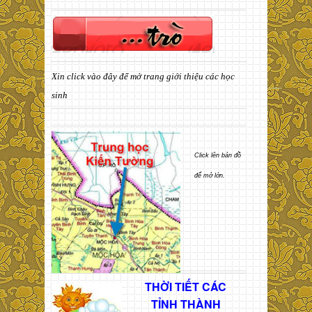
Xin click vào đây để mở trang giới thiệu các học
sinh
Click lên bản đồ
để mở lớn.
THỜI TIẾT CÁC
TỈNH THÀNH