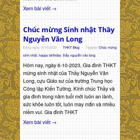
Xem bài viết →
Chúc mừng Sinh nhật Thầy
Nguyễn Văn Long
Đăng ngày: 6/10/2023
-
THKT Blog
-
Tagged:
Chúc mừng
sinh nhật
,
happy birthday
,
thầy nguyễn văn long
Hôm nay, ngày 6-10-2023, Gia đình THKT
mừng sinh nhật của Thầy Nguyễn Văn
Long, cựu Giáo sư của trường Trung học
Công lập Kiến Tường. Kính chúc Thầy và
gia đình trong năm tuổi mới luôn an lành,
sức khỏe luôn tốt, luôn may mắn và nhiều
niềm vui. Gia đình THKT
Xem bài viết →