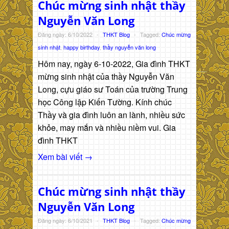
Chúc mừng sinh nhật thầy
Nguyễn Văn Long
Đăng ngày: 6/10/2022
-
THKT Blog
-
Tagged:
Chúc mừng
sinh nhật
,
happy birthday
,
thầy nguyễn văn long
Hôm nay, ngày 6-10-2022, Gia đình THKT
mừng sinh nhật của thầy Nguyễn Văn
Long, cựu giáo sư Toán của trường Trung
học Công lập Kiến Tường. Kính chúc
Thầy và gia đình luôn an lành, nhiều sức
khỏe, may mắn và nhiều niềm vui. Gia
đình THKT
Xem bài viết →
Chúc mừng sinh nhật thầy
Nguyễn Văn Long
Đăng ngày: 6/10/2021
-
THKT Blog
-
Tagged:
Chúc mừng