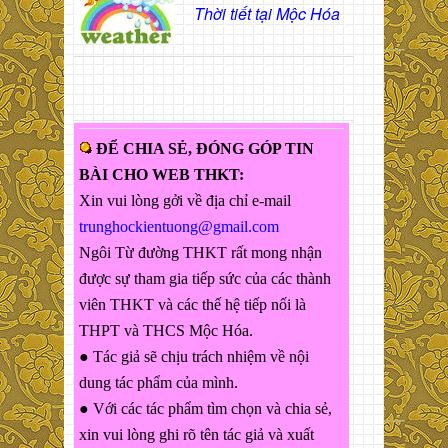
Thời tiết tại Mộc Hóa
ĐỂ CHIA SẺ, ĐÓNG GÓP TIN
BÀI CHO WEB THKT:
Xin vui lòng gởi về địa chỉ e-mail
trunghockientuong@gmail.com
Ngôi Từ đường THKT rất mong nhận
được sự tham gia tiếp sức của các thành
viên THKT và các thế hệ tiếp nối là
THPT và THCS Mộc Hóa.
● Tác giả sẽ chịu trách nhiệm về nội
dung tác phẩm của mình.
● Với các tác phẩm tìm chọn và chia sẻ,
xin vui lòng ghi rõ tên tác giả và xuất