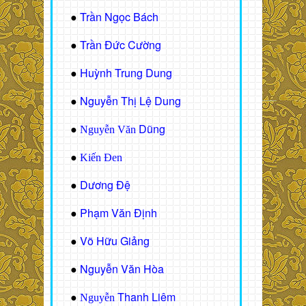
Trần Ngọc Bách
●
Trần Đức Cường
●
Huỳnh Trung Dung
●
Nguyễn Thị Lệ Dung
●
Dũng
●
Nguyễn Văn
●
Kiến Đen
Dương Đệ
●
Phạm Văn Định
●
Võ Hữu Giảng
●
Nguyễn Văn Hòa
●
Thanh Liêm
●
Nguyễn