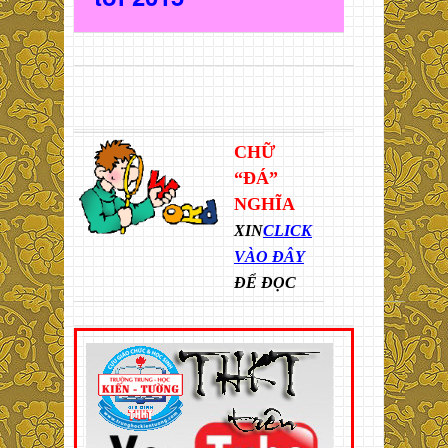
CHỮ
“ĐÁ”
NGHĨA
XIN
CLICK
VÀO ĐÂY
ĐỂ ĐỌC