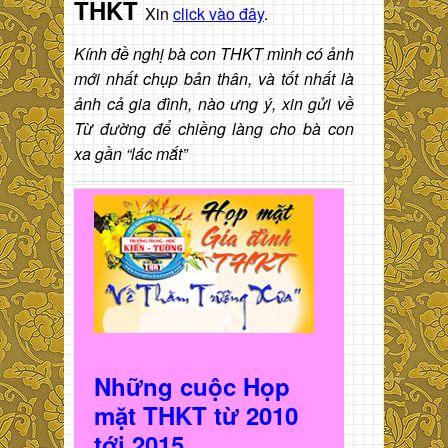
THKT
Xin
click vào đây
.
Kính đề nghị bà con THKT mình có ảnh
mới nhất chụp bản thân, và tốt nhất là
ảnh cả gia đình, nào ưng ý, xin gửi về
Từ đường để chiềng làng cho bà con
xa gần “lác mắt”
Những cuộc Họp
mặt THKT t
ừ 2010
t
ới 2015