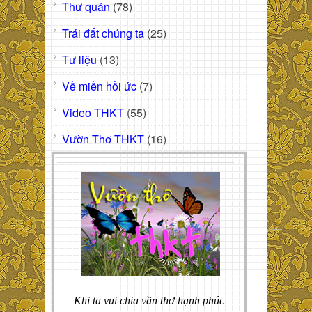
Thư quán
(78)
Trái đất chúng ta
(25)
Tư liệu
(13)
Về miền hồi ức
(7)
Video THKT
(55)
Vườn Thơ THKT
(16)
Khi ta vui chia vần thơ hạnh phúc