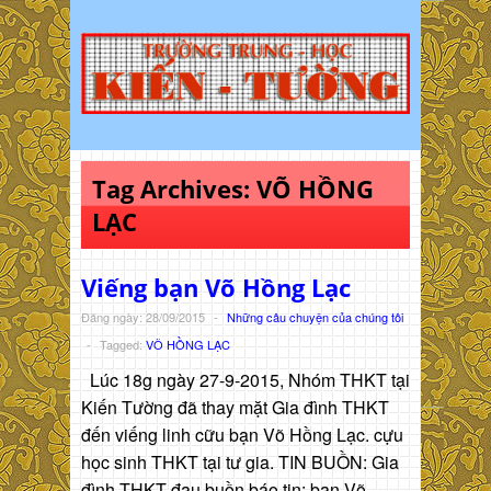
Tag Archives:
VÕ HỒNG
LẠC
Viếng bạn Võ Hồng Lạc
Đăng ngày: 28/09/2015
-
Những câu chuyện của chúng tôi
-
Tagged:
VÕ HỒNG LẠC
Lúc 18g ngày 27-9-2015, Nhóm THKT tại
Kiến Tường đã thay mặt Gia đình THKT
đến viếng linh cữu bạn Võ Hồng Lạc. cựu
học sinh THKT tại tư gia. TIN BUỒN: Gia
đình THKT đau buồn báo tin: bạn Võ