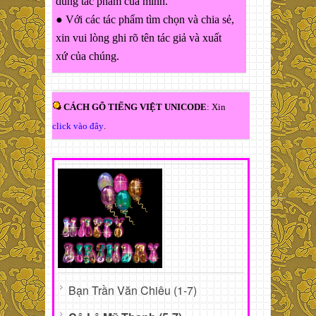
dung tác phẩm của mình.
● Với các tác phẩm tìm chọn và chia sẻ,
xin vui lòng ghi rõ tên tác giả và xuất
xứ của chúng.
CÁCH GÕ TIẾNG VIỆT UNICODE
: Xin
click vào đây
.
Bạn Trần Văn Chiêu (1-7)