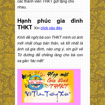
các thành viên THKT gửi tặng cho
nhau.
Hạnh phúc gia đình
THKT
Xin
click vào đây
.
Kính đề nghị bà con THKT mình có ảnh
mới nhất chụp bản thân, và tốt nhất là
ảnh cả gia đình, nào ưng ý, xin gửi về
Từ đường để chiềng làng cho bà con
xa gần “lác mắt”