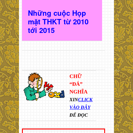
Những cuộc Họp
mặt THKT t
ừ 2010
t
ới 2015
CHỮ
“ĐÁ”
NGHĨA
XIN
CLICK
VÀO ĐÂY
ĐỂ ĐỌC