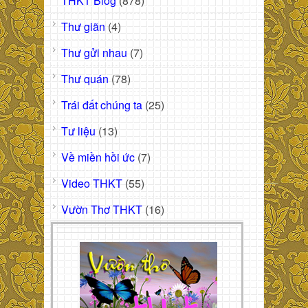
THKT Blog
(878)
Thư giãn
(4)
Thư gửi nhau
(7)
Thư quán
(78)
Trái đất chúng ta
(25)
Tư liệu
(13)
Về miền hồi ức
(7)
Video THKT
(55)
Vườn Thơ THKT
(16)