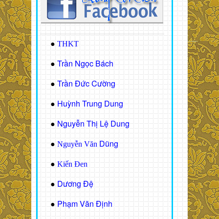
●
THKT
Trần Ngọc Bách
●
Trần Đức Cường
●
Huỳnh Trung Dung
●
Nguyễn Thị Lệ Dung
●
Dũng
●
Nguyễn Văn
●
Kiến Đen
Dương Đệ
●
Phạm Văn Định
●