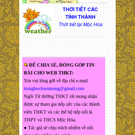
THỜI TIẾT CÁC
TỈNH THÀNH
Thời tiết tại Mộc Hóa
ĐỂ CHIA SẺ, ĐÓNG GÓP TIN
BÀI CHO WEB THKT:
Xin vui lòng gởi về địa chỉ e-mail
trunghockientuong@gmail.com
Ngôi Từ đường THKT rất mong nhận
được sự tham gia tiếp sức của các thành
viên THKT và các thế hệ tiếp nối là
THPT và THCS Mộc Hóa.
● Tác giả sẽ chịu trách nhiệm về nội