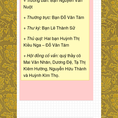
+ Trưởng ban:
Bạn Nguyễn Văn
Nuột
+ Thường trực:
Bạn Đỗ Văn Tám
+ Thư ký:
Bạn Lê Thành Sử
+ Thủ quỹ:
Hai bạn Huỳnh Thị
Kiều Nga – Đỗ Văn Tám
+ Hội đồng cố vấn:
quý thầy cô
Mai Văn Nhãn, Dương Đệ, Tạ Thị
Kiêm Hường, Nguyễn Hữu Thành
và Huỳnh Kim Thọ.