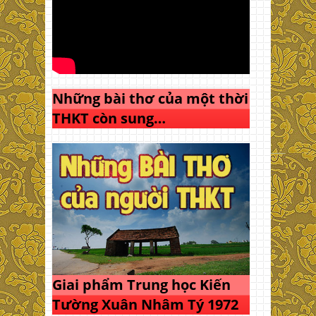
Những bài thơ của một thời
THKT còn sung…
Giai phẩm Trung học Kiến
Tường Xuân Nhâm Tý 1972