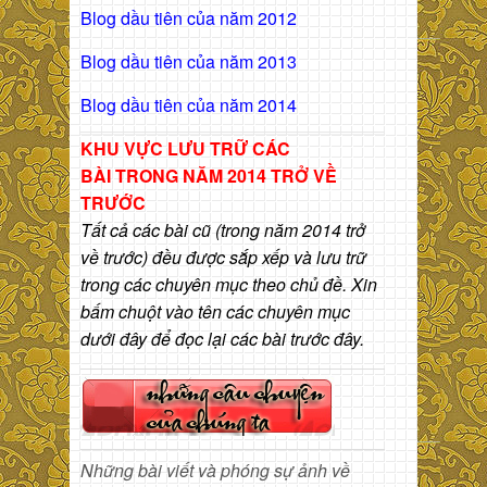
Blog dầu tiên của năm 2012
Blog dầu tiên của năm 2013
Blog dầu tiên của năm 2014
KHU VỰC LƯU TRỮ CÁC
BÀI
TRONG NĂM 2014 TRỞ VỀ
TRƯỚC
Tất cả các bài cũ (trong năm 2014 trở
về trước) đều được sắp xếp và lưu trữ
trong các chuyên mục theo chủ đề. Xin
bấm chuột vào tên các chuyên mục
dưới đây để đọc lại các bài trước đây.
Những bài viết và phóng sự ảnh về