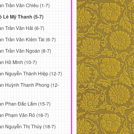
n Trần Văn Chiêu (1-7)
ô Lê Mỹ Thanh (5-7)
n Trần Văn Hải (6-7)
n Trần Văn Kiêm Tài (6-7)
n Trần Văn Ngoán (8-7)
n Hồ Minh (10-7)
n Nguyễn Thành Hiệp (12-7)
ạn Huỳnh Thanh Phong (12-
ạn Phan Đắc Lắm (15-7)
ạn Phạm Văn Rô (18-7)
n Nguyễn Thị Thúy (18-7)