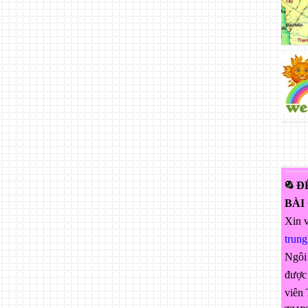
Đ
BÀI
Xin v
trun
Ngôi
được 
viên 