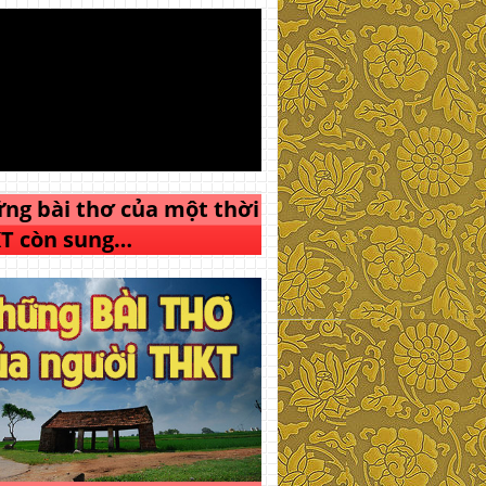
ng bài thơ của một thời
T còn sung…