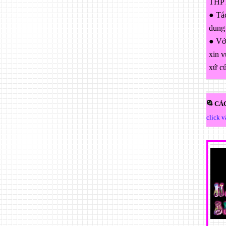
THPT
● Tác
dung
● Với
xin v
xứ c
CÁC
click 