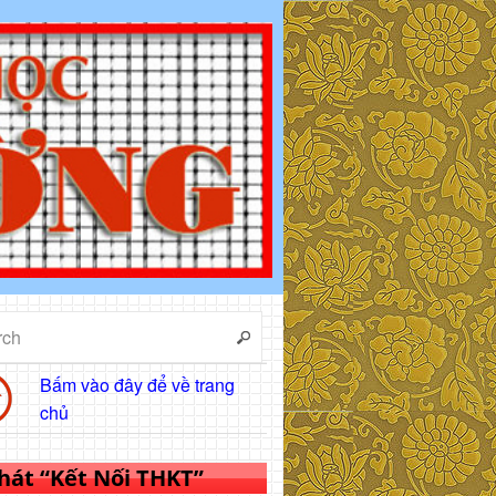
Bấm vào đây để về trang
chủ
 hát “Kết Nối THKT”