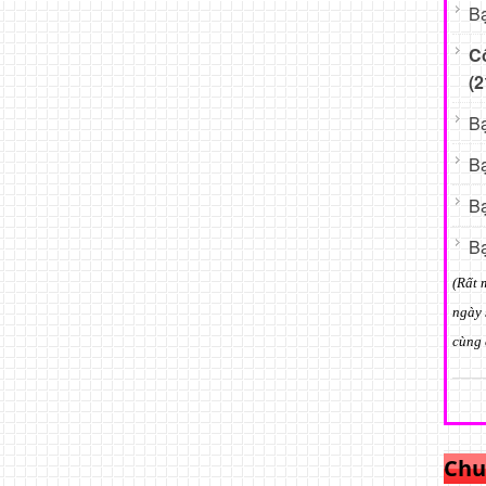
Bạ
C
(2
Bạ
Bạ
Bạ
Bạ
(Rất 
ngày 
cùng 
Chu