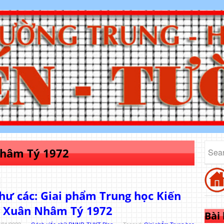
hâm Tý 1972
hư các: Giai phẩm Trung học Kiến
 Xuân Nhâm Tý 1972
Bài
/01/2023
-
Gánh xiếc chữ DNNP
,
THKT Blog
-
Tagged:
Giai phẩm Trung học