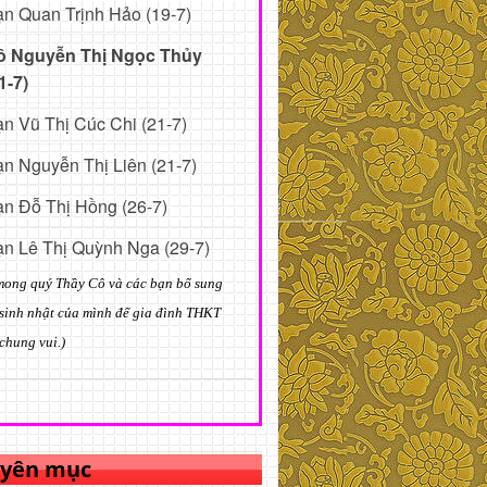
n Quan Trịnh Hảo (19-7)
ô Nguyễn Thị Ngọc Thủy
1-7)
n Vũ Thị Cúc Chi (21-7)
n Nguyễn Thị Liên (21-7)
n Đỗ Thị Hồng (26-7)
n Lê Thị Quỳnh Nga (29-7)
mong quý Thầy Cô và các bạn bổ sung
sinh nhật của mình để gia đình THKT
chung vui.)
yên mục