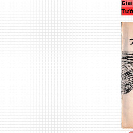
Gia
Tườ