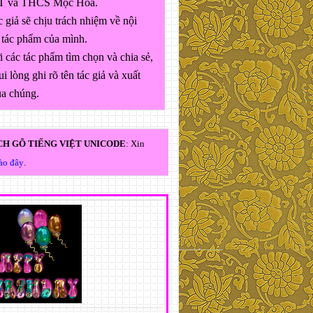
 và THCS Mộc Hóa.
 giả sẽ chịu trách nhiệm về nội
 tác phẩm của mình.
 các tác phẩm tìm chọn và chia sẻ,
ui lòng ghi rõ tên tác giả và xuất
ủa chúng.
H GÕ TIẾNG VIỆT UNICODE
: Xin
vào đây
.