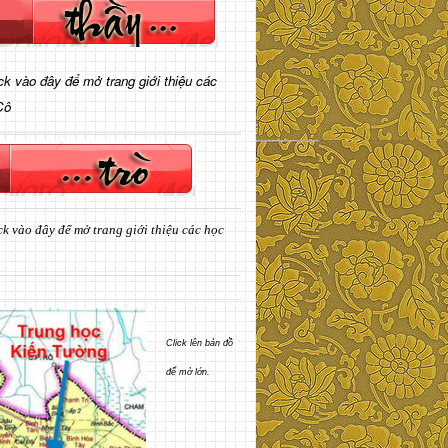
ick vào đây để mở trang giới thiệu các
Cô
ck vào đây để mở trang giới thiệu các học
Click lên bản đồ
để mở lớn.