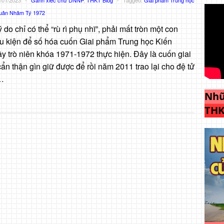
uân Nhâm Tý 1972
ý do chỉ có thể “rù rì phụ nhĩ”, phải mất tròn một con
u kiện để số hóa cuốn Giai phẩm Trung học Kiến
trò niên khóa 1971-1972 thực hiện. Đây là cuốn giai
n thận gìn giữ được để rồi năm 2011 trao lại cho đệ tử
i…
Nhữ
THK