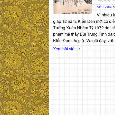
Kiến Tường
,
X
Vì nhiều l
giáp 12 năm, Kiến Đen mới có điề
Tường Xuân Nhâm Tý 1972 do thầy 
phẩm mà thầy Bùi Trung Tính đã cẩ
Kiến Đen lưu giữ. Và giờ đây, vớ
Xem bài viết →