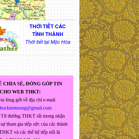
THỜI TIẾT CÁC
TỈNH THÀNH
Thời tiết tại Mộc Hóa
Ể CHIA SẺ, ĐÓNG GÓP TIN
 CHO WEB THKT:
ui lòng gởi về địa chỉ e-mail
ghockientuong@gmail.com
 Từ đường THKT rất mong nhận
sự tham gia tiếp sức của các thành
THKT và các thế hệ tiếp nối là