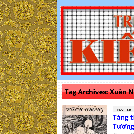
Tag Archives:
Xuân N
Important
Tàng t
Tường
Đăng ngày: 16