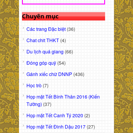
Chuyên mục
Các trang Đặc biệt
(36)
Chat chit THKT
(4)
Du lịch quá giang
(66)
Đóng góp quỹ
(54)
Gánh xiếc chữ DNNP
(436)
Học trò
(7)
Họp mặt Tết Bính Thân 2016 (Kiến
Tường)
(37)
Họp mặt Tết Canh Tý 2020
(2)
Họp mặt Tết Đinh Dậu 2017
(27)