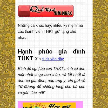
Những ca khúc hay, nhiều kỷ niệm mà
các thành viên THKT gửi tặng cho
nhau.
Hạnh phúc gia đình
THKT
Xin
click vào đây
.
Kính đề nghị bà con THKT mình có ảnh
mới nhất chụp bản thân, và tốt nhất là
ảnh cả gia đình, nào ưng ý, xin gửi về
Từ đường để chiềng làng cho bà con
xa gần “lác mắt”