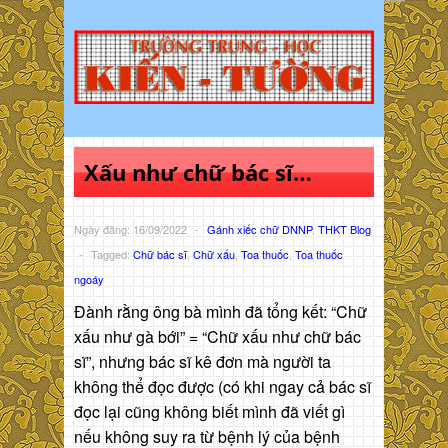
Xấu như chữ bác sĩ…
Ngày đăng: 16/09/2022
-
Gánh xiếc chữ DNNP
,
THKT Blog
-
Tagged:
Chữ bác sĩ
,
Chữ xấu
,
Toa thuốc
,
Toa thuốc
ngoáy
Đành rằng ông bà mình đã tổng kết: “Chữ
xấu như gà bới” = “Chữ xấu như chữ bác
sĩ”, nhưng bác sĩ kê đơn mà người ta
không thể đọc được (có khi ngay cả bác sĩ
đọc lại cũng không biết mình đã viết gì
nếu không suy ra từ bệnh lý của bệnh