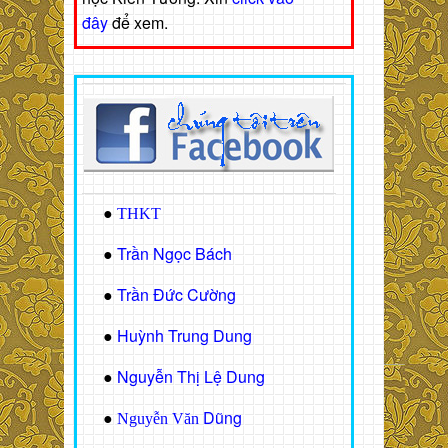
đây
để xem.
●
THKT
Trần Ngọc Bách
●
Trần Đức Cường
●
Huỳnh Trung Dung
●
Nguyễn Thị Lệ Dung
●
Dũng
●
Nguyễn Văn