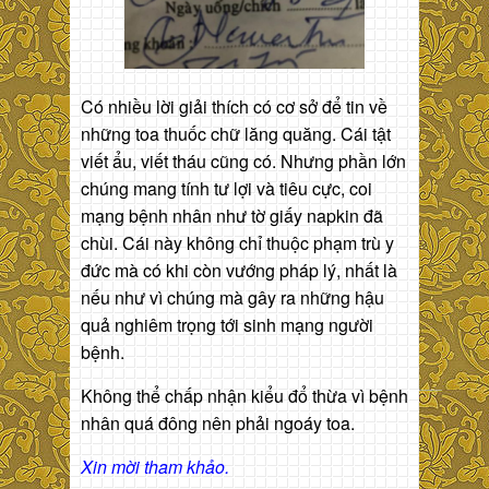
Có nhiều lời giải thích có cơ sở để tin về
những toa thuốc chữ lăng quăng. Cái tật
viết ẩu, viết tháu cũng có. Nhưng phần lớn
chúng mang tính tư lợi và tiêu cực, coi
mạng bệnh nhân như tờ giấy napkin đã
chùi. Cái này không chỉ thuộc phạm trù y
đức mà có khi còn vướng pháp lý, nhất là
nếu như vì chúng mà gây ra những hậu
quả nghiêm trọng tới sinh mạng người
bệnh.
Không thể chấp nhận kiểu đổ thừa vì bệnh
nhân quá đông nên phải ngoáy toa.
Xin mời tham khảo.