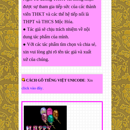
được sự tham gia tiếp sức của các thành
viên THKT và các thế hệ tiếp nối là
THPT và THCS Mộc Hóa.
● Tác giả sẽ chịu trách nhiệm về nội
dung tác phẩm của mình.
● Với các tác phẩm tìm chọn và chia sẻ,
xin vui lòng ghi rõ tên tác giả và xuất
xứ của chúng.
CÁCH GÕ TIẾNG VIỆT UNICODE
: Xin
click vào đây
.