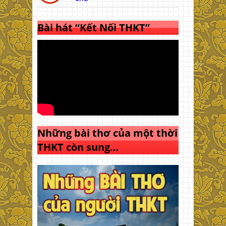
Bài hát “Kết Nối THKT”
Những bài thơ của một thời
THKT còn sung…