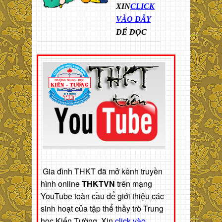
XIN
CLICK
VÀO ĐÂY
ĐỂ ĐỌC
Gia đình THKT đã mở kênh truyền
hình online
THKTVN
trên mạng
YouTube toàn cầu để giới thiệu các
sinh hoạt của tập thể thầy trò Trung
học Kiến Tường. Xin
click vào