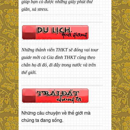
giúp bạn có được những giây phút thư
giãn, xả stress.
Những thành viên THKT sẽ đóng vai tour
guide mời cả Gia đình THKT cùng theo
chân họ đi đó, đi đây trong nước và trên
thế giới.
Những câu chuyện về thế giới mà
chúng ta đang sống.