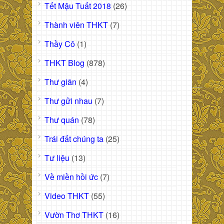
Tết Mậu Tuất 2018
(26)
Thành viên THKT
(7)
Thầy Cô
(1)
THKT Blog
(878)
Thư giãn
(4)
Thư gửi nhau
(7)
Thư quán
(78)
Trái đất chúng ta
(25)
Tư liệu
(13)
Về miền hồi ức
(7)
Video THKT
(55)
Vườn Thơ THKT
(16)