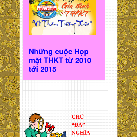
Những cuộc Họp
mặt THKT t
ừ 2010
t
ới 2015
CHỮ
“ĐÁ”
NGHĨA