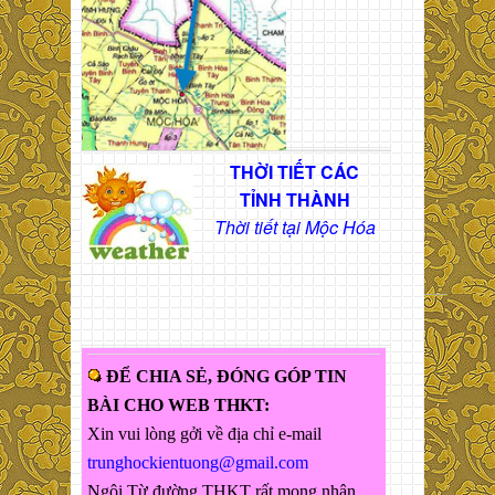
THỜI TIẾT CÁC
TỈNH THÀNH
Thời tiết tại Mộc Hóa
ĐỂ CHIA SẺ, ĐÓNG GÓP TIN
BÀI CHO WEB THKT:
Xin vui lòng gởi về địa chỉ e-mail
trunghockientuong@gmail.com
Ngôi Từ đường THKT rất mong nhận