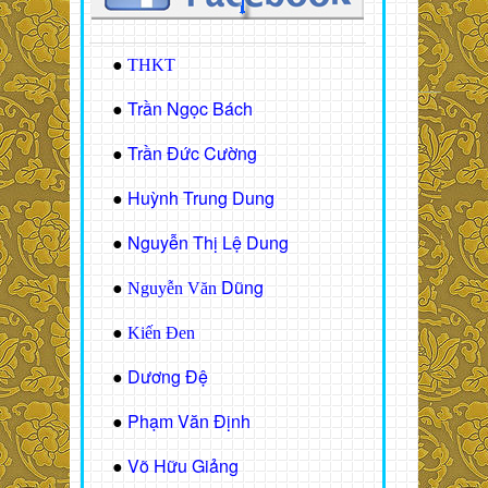
●
THKT
Trần Ngọc Bách
●
Trần Đức Cường
●
Huỳnh Trung Dung
●
Nguyễn Thị Lệ Dung
●
Dũng
●
Nguyễn Văn
●
Kiến Đen
Dương Đệ
●
Phạm Văn Định
●
Võ Hữu Giảng
●