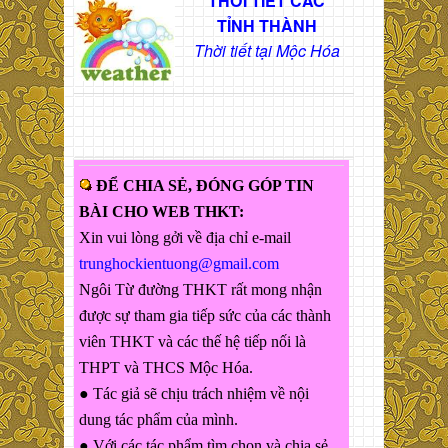
THỜI TIẾT CÁC
TỈNH THÀNH
Thời tiết tại Mộc Hóa
ĐỂ CHIA SẺ, ĐÓNG GÓP TIN
BÀI CHO WEB THKT:
Xin vui lòng gởi về địa chỉ e-mail
trunghockientuong@gmail.com
Ngôi Từ đường THKT rất mong nhận
được sự tham gia tiếp sức của các thành
viên THKT và các thế hệ tiếp nối là
THPT và THCS Mộc Hóa.
● Tác giả sẽ chịu trách nhiệm về nội
dung tác phẩm của mình.
● Với các tác phẩm tìm chọn và chia sẻ,