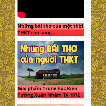
Những bài thơ của một thời
THKT còn sung…
Giai phẩm Trung học Kiến
Tường Xuân Nhâm Tý 1972