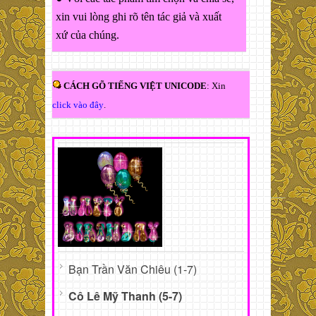
xin vui lòng ghi rõ tên tác giả và xuất
xứ của chúng.
CÁCH GÕ TIẾNG VIỆT UNICODE
: Xin
click vào đây
.
Bạn Trần Văn Chiêu (1-7)
Cô Lê Mỹ Thanh (5-7)