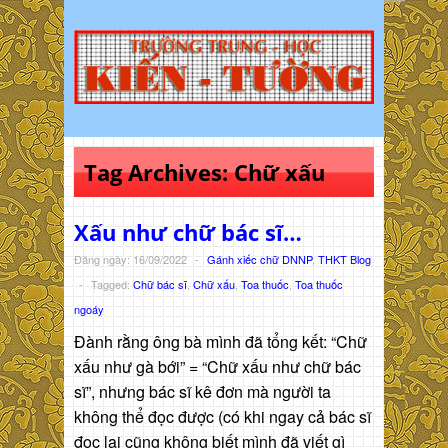
Tag Archives:
Chữ xấu
Xấu như chữ bác sĩ…
Đăng ngày: 16/09/2022
-
Gánh xiếc chữ DNNP
,
THKT Blog
-
Tagged:
Chữ bác sĩ
,
Chữ xấu
,
Toa thuốc
,
Toa thuốc
ngoáy
Đành rằng ông bà mình đã tổng kết: “Chữ
xấu như gà bới” = “Chữ xấu như chữ bác
sĩ”, nhưng bác sĩ kê đơn mà người ta
không thể đọc được (có khi ngay cả bác sĩ
đọc lại cũng không biết mình đã viết gì