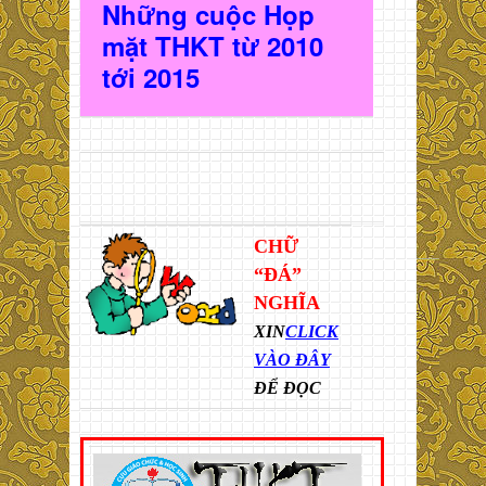
Những cuộc Họp
mặt THKT t
ừ 2010
t
ới 2015
CHỮ
“ĐÁ”
NGHĨA
XIN
CLICK
VÀO ĐÂY
ĐỂ ĐỌC