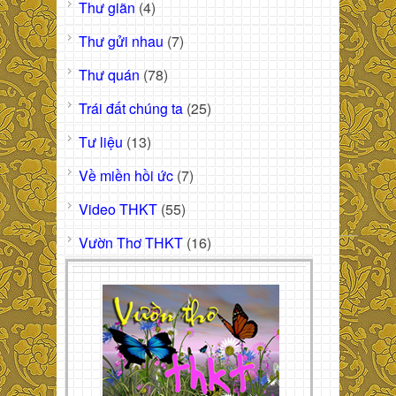
Thư giãn
(4)
Thư gửi nhau
(7)
Thư quán
(78)
Trái đất chúng ta
(25)
Tư liệu
(13)
Về miền hồi ức
(7)
Video THKT
(55)
Vườn Thơ THKT
(16)