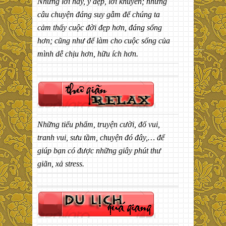
Những lời hay, ý đẹp, lời khuyên; những
câu chuyện đáng suy gẫm để chúng ta
cảm thấy cuộc đời đẹp hơn, đáng sống
hơn; cũng như để làm cho cuộc sống của
mình dễ chịu hơn, hữu ích hơn.
Những tiểu phẩm, truyện cười, đố vui,
tranh vui, sưu tầm, chuyện đó đây,… để
giúp bạn có được những giây phút thư
giãn, xả stress.