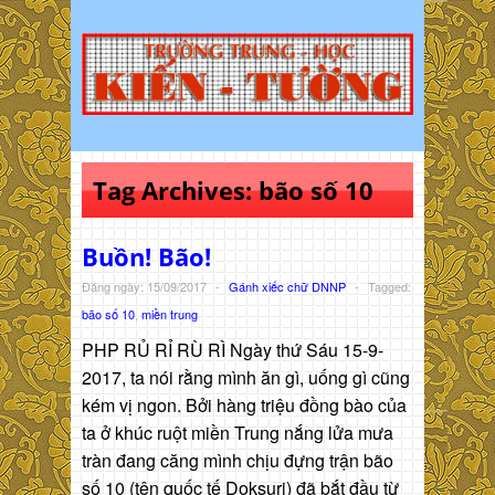
Tag Archives:
bão số 10
Buồn! Bão!
Đăng ngày: 15/09/2017
-
Gánh xiếc chữ DNNP
-
Tagged:
bão số 10
,
miền trung
PHP RỦ RỈ RÙ RÌ Ngày thứ Sáu 15-9-
2017, ta nói rằng mình ăn gì, uống gì cũng
kém vị ngon. Bởi hàng triệu đồng bào của
ta ở khúc ruột miền Trung nắng lửa mưa
tràn đang căng mình chịu đựng trận bão
số 10 (tên quốc tế Doksuri) đã bắt đầu từ