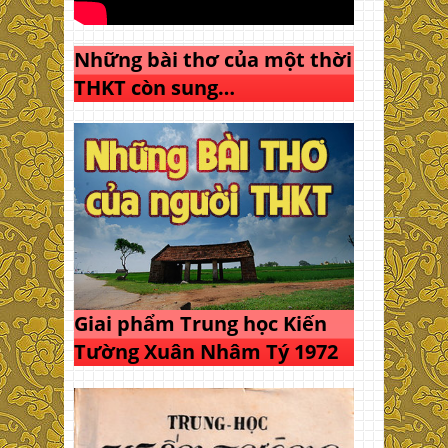
Những bài thơ của một thời
THKT còn sung…
Giai phẩm Trung học Kiến
Tường Xuân Nhâm Tý 1972