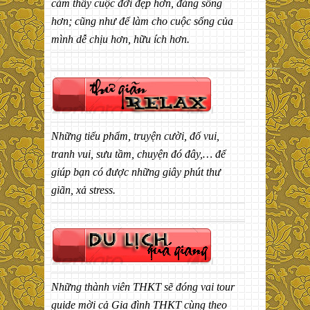
cảm thấy cuộc đời đẹp hơn, đáng sống
hơn; cũng như để làm cho cuộc sống của
mình dễ chịu hơn, hữu ích hơn.
Những tiểu phẩm, truyện cười, đố vui,
tranh vui, sưu tầm, chuyện đó đây,… để
giúp bạn có được những giây phút thư
giãn, xả stress.
Những thành viên THKT sẽ đóng vai tour
guide mời cả Gia đình THKT cùng theo