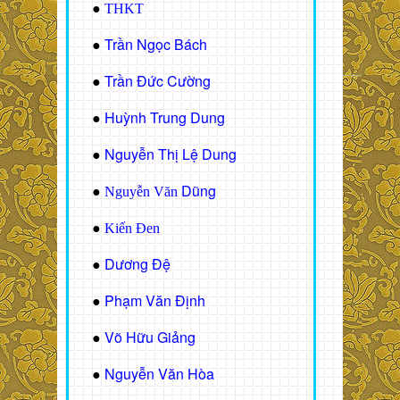
●
THKT
Trần Ngọc Bách
●
Trần Đức Cường
●
Huỳnh Trung Dung
●
Nguyễn Thị Lệ Dung
●
Dũng
●
Nguyễn Văn
●
Kiến Đen
Dương Đệ
●
Phạm Văn Định
●
Võ Hữu Giảng
●
Nguyễn Văn Hòa
●