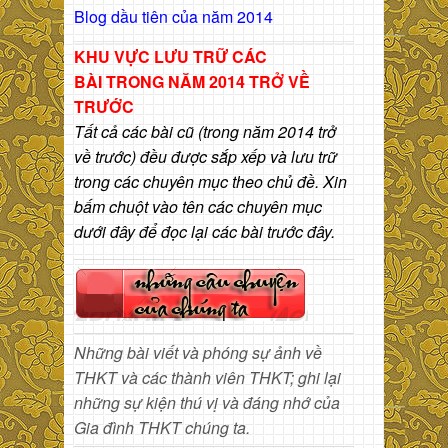
Blog dầu tiên của năm 2014
KHU VỰC LƯU TRỮ CÁC
BÀI
TRONG NĂM 2014 TRỞ VỀ
TRƯỚC
Tất cả các bài cũ (trong năm 2014 trở
về trước) đều được sắp xếp và lưu trữ
trong các chuyên mục theo chủ đề. Xin
bấm chuột vào tên các chuyên mục
dưới đây để đọc lại các bài trước đây.
Những bài viết và phóng sự ảnh về
THKT và các thành viên THKT; ghi lại
những sự kiện thú vị và đáng nhớ của
Gia đình THKT chúng ta.