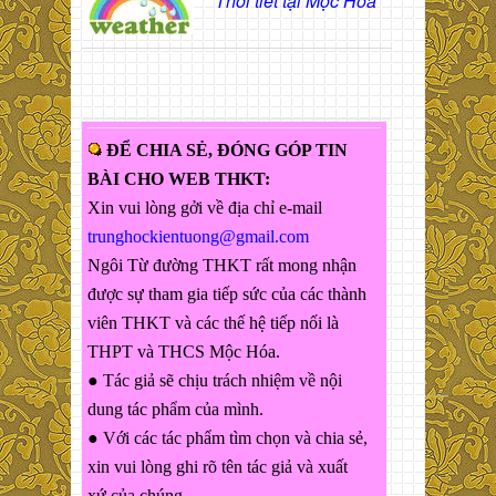
Thời tiết tại Mộc Hóa
ĐỂ CHIA SẺ, ĐÓNG GÓP TIN
BÀI CHO WEB THKT:
Xin vui lòng gởi về địa chỉ e-mail
trunghockientuong@gmail.com
Ngôi Từ đường THKT rất mong nhận
được sự tham gia tiếp sức của các thành
viên THKT và các thế hệ tiếp nối là
THPT và THCS Mộc Hóa.
● Tác giả sẽ chịu trách nhiệm về nội
dung tác phẩm của mình.
● Với các tác phẩm tìm chọn và chia sẻ,
xin vui lòng ghi rõ tên tác giả và xuất
xứ của chúng.