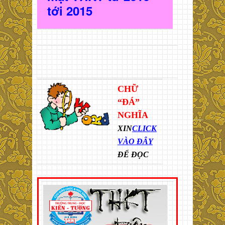
t
ới 2015
CHỮ
“ĐÁ”
NGHĨA
XIN
CLICK
VÀO ĐÂY
ĐỂ ĐỌC