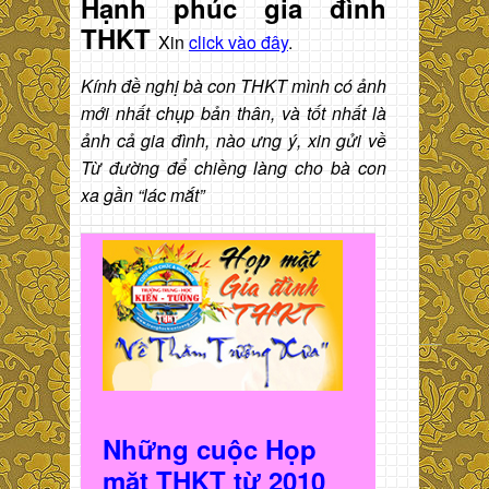
Hạnh phúc gia đình
THKT
Xin
click vào đây
.
Kính đề nghị bà con THKT mình có ảnh
mới nhất chụp bản thân, và tốt nhất là
ảnh cả gia đình, nào ưng ý, xin gửi về
Từ đường để chiềng làng cho bà con
xa gần “lác mắt”
Những cuộc Họp
mặt THKT t
ừ 2010