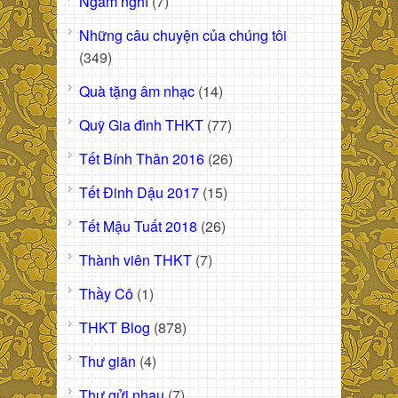
Ngẫm nghĩ
(7)
Những câu chuyện của chúng tôi
(349)
Quà tặng âm nhạc
(14)
Quỹ Gia đình THKT
(77)
Tết Bính Thân 2016
(26)
Tết Đinh Dậu 2017
(15)
Tết Mậu Tuất 2018
(26)
Thành viên THKT
(7)
Thầy Cô
(1)
THKT Blog
(878)
Thư giãn
(4)
Thư gửi nhau
(7)