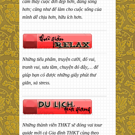
cảm thấy cuộc đời đẹp hơn, đáng sống
hơn; cũng như để làm cho cuộc sống của
mình dễ chịu hơn, hữu ích hơn.
Những tiểu phẩm, truyện cười, đố vui,
tranh vui, sưu tầm, chuyện đó đây,… để
giúp bạn có được những giây phút thư
giãn, xả stress.
Những thành viên THKT sẽ đóng vai tour
guide mời cả Gia đình THKT cùng theo