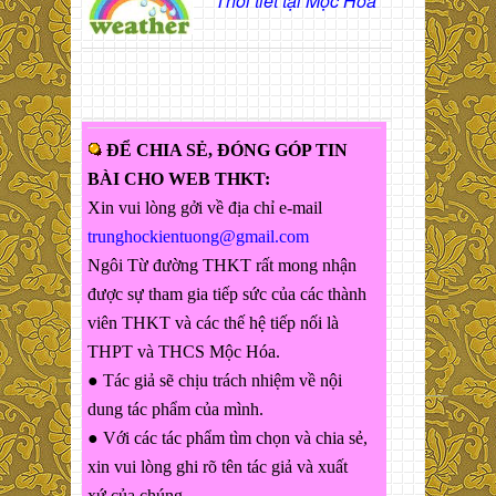
Thời tiết tại Mộc Hóa
ĐỂ CHIA SẺ, ĐÓNG GÓP TIN
BÀI CHO WEB THKT:
Xin vui lòng gởi về địa chỉ e-mail
trunghockientuong@gmail.com
Ngôi Từ đường THKT rất mong nhận
được sự tham gia tiếp sức của các thành
viên THKT và các thế hệ tiếp nối là
THPT và THCS Mộc Hóa.
● Tác giả sẽ chịu trách nhiệm về nội
dung tác phẩm của mình.
● Với các tác phẩm tìm chọn và chia sẻ,
xin vui lòng ghi rõ tên tác giả và xuất
xứ của chúng.