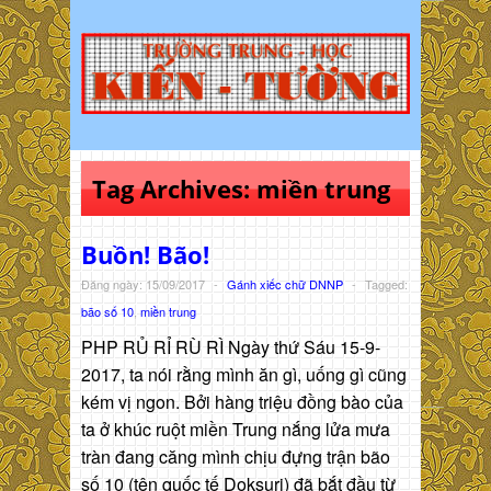
Tag Archives:
miền trung
Buồn! Bão!
Đăng ngày: 15/09/2017
-
Gánh xiếc chữ DNNP
-
Tagged:
bão số 10
,
miền trung
PHP RỦ RỈ RÙ RÌ Ngày thứ Sáu 15-9-
2017, ta nói rằng mình ăn gì, uống gì cũng
kém vị ngon. Bởi hàng triệu đồng bào của
ta ở khúc ruột miền Trung nắng lửa mưa
tràn đang căng mình chịu đựng trận bão
số 10 (tên quốc tế Doksuri) đã bắt đầu từ