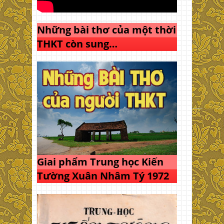
Những bài thơ của một thời
THKT còn sung…
Giai phẩm Trung học Kiến
Tường Xuân Nhâm Tý 1972