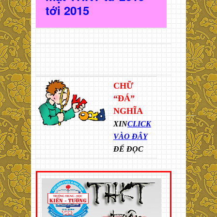
t
ới 2015
CHỮ
“ĐÁ”
NGHĨA
XIN
CLICK
VÀO ĐÂY
ĐỂ ĐỌC