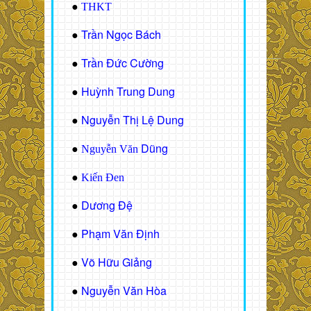
●
THKT
Trần Ngọc Bách
●
Trần Đức Cường
●
Huỳnh Trung Dung
●
Nguyễn Thị Lệ Dung
●
Dũng
●
Nguyễn Văn
●
Kiến Đen
Dương Đệ
●
Phạm Văn Định
●
Võ Hữu Giảng
●
Nguyễn Văn Hòa
●