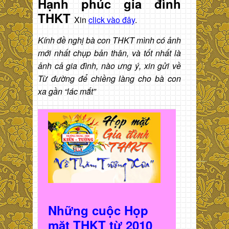
Hạnh phúc gia đình
THKT
Xin
click vào đây
.
Kính đề nghị bà con THKT mình có ảnh
mới nhất chụp bản thân, và tốt nhất là
ảnh cả gia đình, nào ưng ý, xin gửi về
Từ đường để chiềng làng cho bà con
xa gần “lác mắt”
Những cuộc Họp
mặt THKT t
ừ 2010