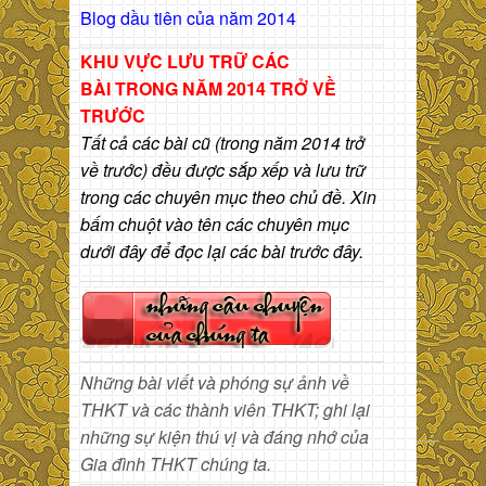
Blog dầu tiên của năm 2014
KHU VỰC LƯU TRỮ CÁC
BÀI
TRONG NĂM 2014 TRỞ VỀ
TRƯỚC
Tất cả các bài cũ (trong năm 2014 trở
về trước) đều được sắp xếp và lưu trữ
trong các chuyên mục theo chủ đề. Xin
bấm chuột vào tên các chuyên mục
dưới đây để đọc lại các bài trước đây.
Những bài viết và phóng sự ảnh về
THKT và các thành viên THKT; ghi lại
những sự kiện thú vị và đáng nhớ của
Gia đình THKT chúng ta.