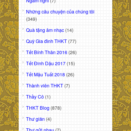
Ngẫm nghĩ
(7)
Những câu chuyện của chúng tôi
(349)
Quà tặng âm nhạc
(14)
Quỹ Gia đình THKT
(77)
Tết Bính Thân 2016
(26)
Tết Đinh Dậu 2017
(15)
Tết Mậu Tuất 2018
(26)
Thành viên THKT
(7)
Thầy Cô
(1)
THKT Blog
(878)
Thư giãn
(4)
Thư gửi nhau
(7)