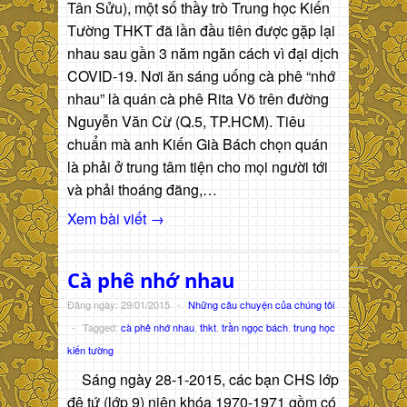
Tân Sửu), một số thầy trò Trung học Kiến
Tường THKT đã lần đầu tiên được gặp lại
nhau sau gần 3 năm ngăn cách vì đại dịch
COVID-19. Nơi ăn sáng uống cà phê “nhớ
nhau” là quán cà phê Rita Võ trên đường
Nguyễn Văn Cừ (Q.5, TP.HCM). Tiêu
chuẩn mà anh Kiến Già Bách chọn quán
là phải ở trung tâm tiện cho mọi người tới
và phải thoáng đãng,…
Xem bài viết →
Cà phê nhớ nhau
Đăng ngày: 29/01/2015
-
Những câu chuyện của chúng tôi
-
Tagged:
cà phê nhớ nhau
,
thkt
,
trần ngọc bách
,
trung học
kiến tường
Sáng ngày 28-1-2015, các bạn CHS lớp
đệ tứ (lớp 9) niên khóa 1970-1971 gồm có