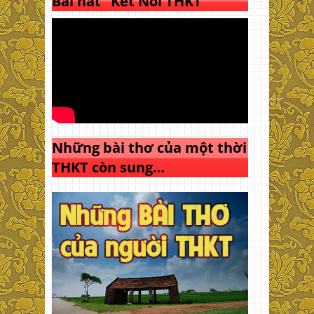
Bài hát “Kết Nối THKT”
Những bài thơ của một thời
THKT còn sung…