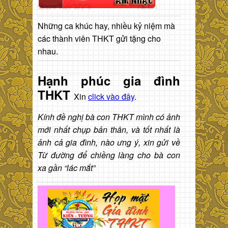
Những ca khúc hay, nhiều kỷ niệm mà
các thành viên THKT gửi tặng cho
nhau.
Hạnh phúc gia đình
THKT
Xin
click vào đây
.
Kính đề nghị bà con THKT mình có ảnh
mới nhất chụp bản thân, và tốt nhất là
ảnh cả gia đình, nào ưng ý, xin gửi về
Từ đường để chiềng làng cho bà con
xa gần “lác mắt”