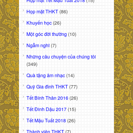
Họp mặt Tết Mậu Tuất 2018
(15)
Họp mặt THKT
(86)
Khuyến học
(26)
Một góc đời thường
(10)
Ngẫm nghĩ
(7)
Những câu chuyện của chúng tôi
(349)
Quà tặng âm nhạc
(14)
Quỹ Gia đình THKT
(77)
Tết Bính Thân 2016
(26)
Tết Đinh Dậu 2017
(15)
Tết Mậu Tuất 2018
(26)
Thành viên THKT
(7)