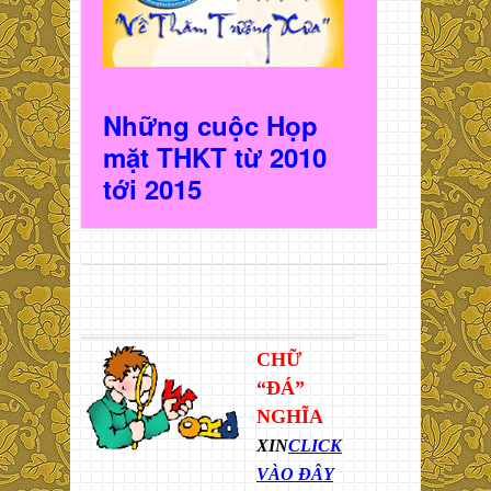
Những cuộc Họp
mặt THKT t
ừ 2010
t
ới 2015
CHỮ
“ĐÁ”
NGHĨA
XIN
CLICK
VÀO ĐÂY