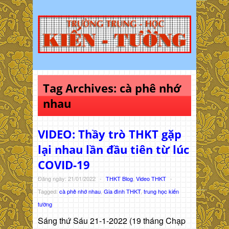
Tag Archives:
cà phê nhớ
nhau
VIDEO: Thầy trò THKT gặp
lại nhau lần đầu tiên từ lúc
COVID-19
Đăng ngày: 21/01/2022
-
THKT Blog
,
Video THKT
-
Tagged:
cà phê nhớ nhau
,
Gia đình THKT
,
trung học kiến
tường
Sáng thứ Sáu 21-1-2022 (19 tháng Chạp