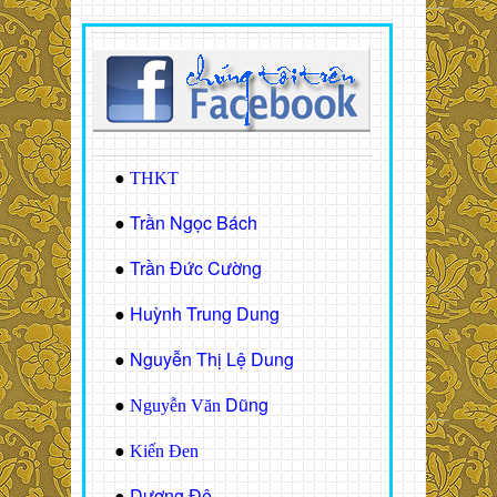
●
THKT
Trần Ngọc Bách
●
Trần Đức Cường
●
Huỳnh Trung Dung
●
Nguyễn Thị Lệ Dung
●
Dũng
●
Nguyễn Văn
●
Kiến Đen
Dương Đệ
●