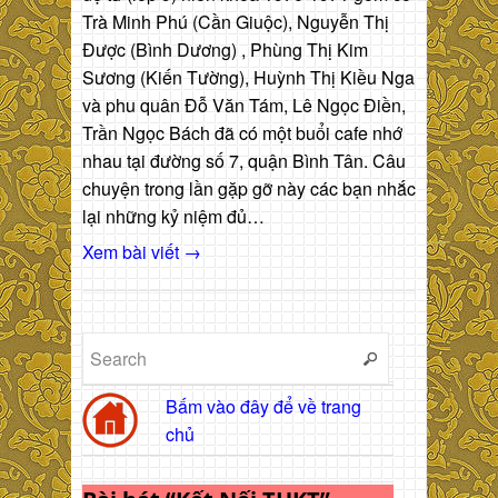
Trà Minh Phú (Cần Giuộc), Nguyễn Thị
Được (Bình Dương) , Phùng Thị Kim
Sương (Kiến Tường), Huỳnh Thị Kiều Nga
và phu quân Đỗ Văn Tám, Lê Ngọc Điền,
Trần Ngọc Bách đã có một buổi cafe nhớ
nhau tại đường số 7, quận Bình Tân. Câu
chuyện trong lần gặp gỡ này các bạn nhắc
lại những kỷ niệm đủ…
Xem bài viết →
Bấm vào đây để về trang
chủ