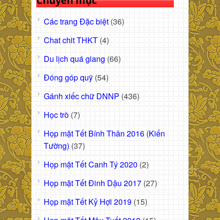
Chuyên mục
Các trang Đặc biệt
(36)
Chat chit THKT
(4)
Du lịch quá giang
(66)
Đóng góp quỹ
(54)
Gánh xiếc chữ DNNP
(436)
Học trò
(7)
Họp mặt Tết Bính Thân 2016 (Kiến
Tường)
(37)
Họp mặt Tết Canh Tý 2020
(2)
Họp mặt Tết Đinh Dậu 2017
(27)
Họp mặt Tết Kỷ Hợi 2019
(15)