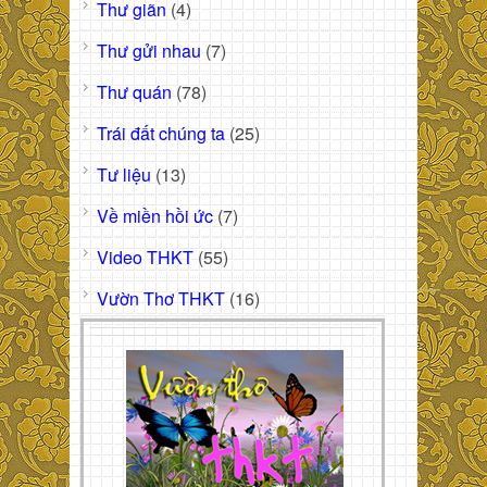
Thư giãn
(4)
Thư gửi nhau
(7)
Thư quán
(78)
Trái đất chúng ta
(25)
Tư liệu
(13)
Về miền hồi ức
(7)
Video THKT
(55)
Vườn Thơ THKT
(16)