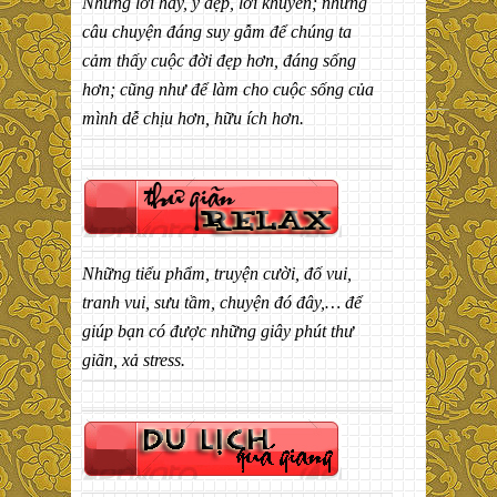
Những lời hay, ý đẹp, lời khuyên; những
câu chuyện đáng suy gẫm để chúng ta
cảm thấy cuộc đời đẹp hơn, đáng sống
hơn; cũng như để làm cho cuộc sống của
mình dễ chịu hơn, hữu ích hơn.
Những tiểu phẩm, truyện cười, đố vui,
tranh vui, sưu tầm, chuyện đó đây,… để
giúp bạn có được những giây phút thư
giãn, xả stress.