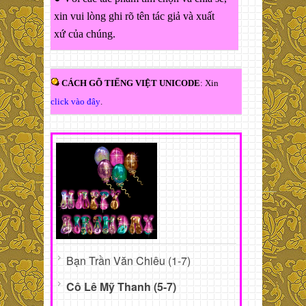
xin vui lòng ghi rõ tên tác giả và xuất
xứ của chúng.
CÁCH GÕ TIẾNG VIỆT UNICODE
: Xin
click vào đây
.
Bạn Trần Văn Chiêu (1-7)
Cô Lê Mỹ Thanh (5-7)