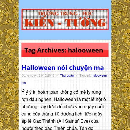
Tag Archives:
halooween
Halloween nói chuyện ma
Đăng ngày: 31/10/2016
-
Thư quán
-
Tagged:
halooween
,
ma
Ý ý ý à, hoàn toàn không có mê ly rùng
rợn đâu nghen. Halloween là một lễ hội ở
phương Tây được tổ chức vào ngày cuối
cùng của tháng 10 dương lịch, tức ngày
áp lễ Các Thánh (All Saints’ Eve) của
người theo đạo Thiên chúa. Tên gọi