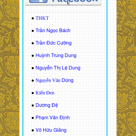
●
THKT
Trần Ngọc Bách
●
Trần Đức Cường
●
Huỳnh Trung Dung
●
Nguyễn Thị Lệ Dung
●
Dũng
●
Nguyễn Văn
●
Kiến Đen
Dương Đệ
●
Phạm Văn Định
●
Võ Hữu Giảng
●