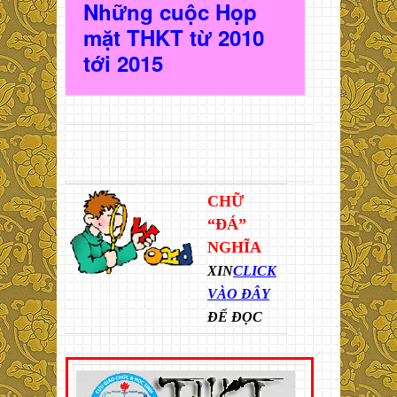
Những cuộc Họp
mặt THKT t
ừ 2010
t
ới 2015
CHỮ
“ĐÁ”
NGHĨA
XIN
CLICK
VÀO ĐÂY
ĐỂ ĐỌC