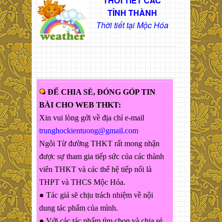
THỜI TIẾT CÁC
TỈNH THÀNH
Thời tiết tại Mộc Hóa
ĐỂ CHIA SẺ, ĐÓNG GÓP TIN
BÀI CHO WEB THKT:
Xin vui lòng gởi về địa chỉ e-mail
trunghockientuong@gmail.com
Ngôi Từ đường THKT rất mong nhận
được sự tham gia tiếp sức của các thành
viên THKT và các thế hệ tiếp nối là
THPT và THCS Mộc Hóa.
● Tác giả sẽ chịu trách nhiệm về nội
dung tác phẩm của mình.
● Với các tác phẩm tìm chọn và chia sẻ,