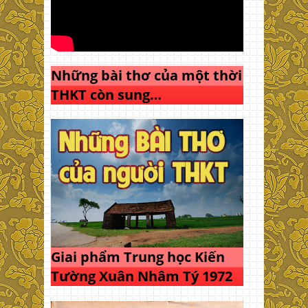
Những bài thơ của một thời
THKT còn sung…
Giai phẩm Trung học Kiến
Tường Xuân Nhâm Tý 1972