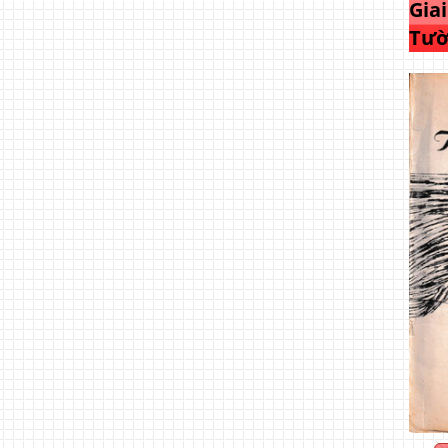
Gia
Tườ