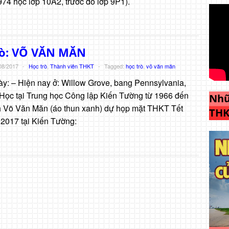
74 học lớp 10A2, trước đó lớp 9P1).
rò: VÕ VĂN MĂN
08/2017
-
Học trò
,
Thành viên THKT
-
Tagged:
học trò
,
võ văn măn
ày: – Hiện nay ở: Willow Grove, bang Pennsylvania,
Học tại Trung học Công lập Kiến Tường từ 1966 đến
Nhữ
 Võ Văn Măn (áo thun xanh) dự họp mặt THKT Tết
THK
 2017 tại Kiến Tường: