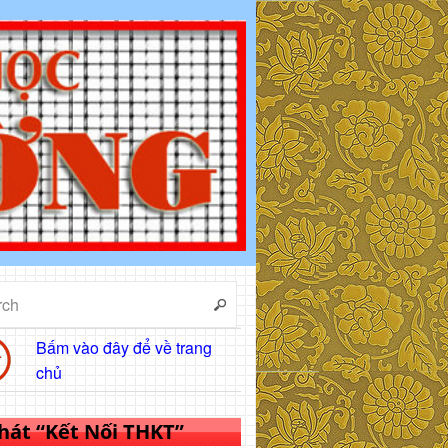
Bấm vào đây để về trang
chủ
 hát “Kết Nối THKT”