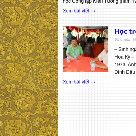
học Công lập Kiến Tường (năm 19
Xem bài viết →
Học t
Đăng ngày: 1/
– Sinh ng
Hoa Kỳ – 
1973. Anh
Đinh Dậu
Xem bài viết →