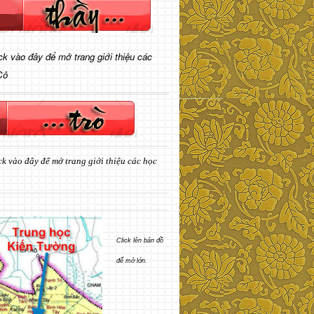
ick vào đây để mở trang giới thiệu các
Cô
ck vào đây để mở trang giới thiệu các học
Click lên bản đồ
để mở lớn.