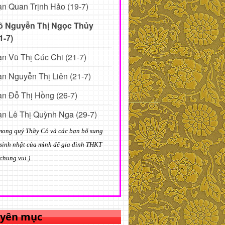
n Quan Trịnh Hảo (19-7)
ô Nguyễn Thị Ngọc Thủy
1-7)
n Vũ Thị Cúc Chi (21-7)
n Nguyễn Thị Liên (21-7)
n Đỗ Thị Hồng (26-7)
n Lê Thị Quỳnh Nga (29-7)
mong quý Thầy Cô và các bạn bổ sung
sinh nhật của mình để gia đình THKT
chung vui.)
yên mục