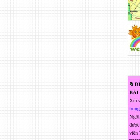
Đ
BÀI
Xin v
trun
Ngôi
được 
viên 