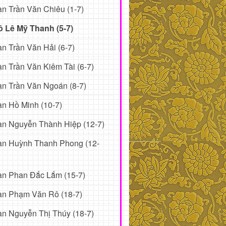
n Trần Văn Chiêu (1-7)
ô Lê Mỹ Thanh (5-7)
n Trần Văn Hải (6-7)
n Trần Văn Kiêm Tài (6-7)
n Trần Văn Ngoán (8-7)
n Hồ Minh (10-7)
n Nguyễn Thành Hiệp (12-7)
ạn Huỳnh Thanh Phong (12-
ạn Phan Đắc Lắm (15-7)
ạn Phạm Văn Rô (18-7)
n Nguyễn Thị Thúy (18-7)