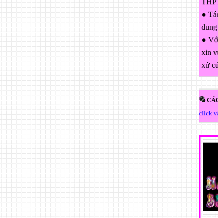
THPT
● Tác
dung
● Với
xin v
xứ c
CÁC
click 