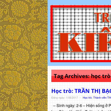
Tag Archives:
học trò
Học trò: TRẦN THỊ B
Đăng ngày: 1/08/2017
-
Học trò
,
Thành viên T
– Sinh ngày: 2-6 – Hiện sống ở 