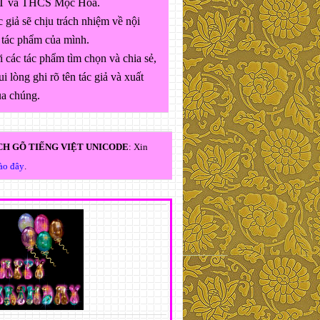
 và THCS Mộc Hóa.
 giả sẽ chịu trách nhiệm về nội
 tác phẩm của mình.
 các tác phẩm tìm chọn và chia sẻ,
ui lòng ghi rõ tên tác giả và xuất
ủa chúng.
H GÕ TIẾNG VIỆT UNICODE
: Xin
vào đây
.