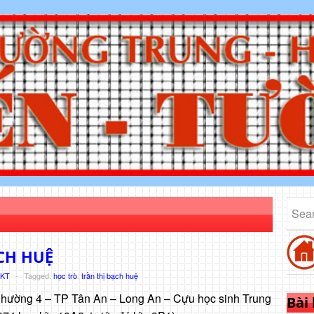
ẠCH HUỆ
HKT
-
Tagged:
học trò
,
trần thị bạch huệ
Phường 4 – TP Tân An – Long An – Cựu học sinh Trung
Bài