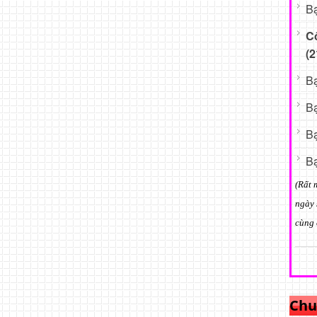
Bạ
C
(2
Bạ
Bạ
Bạ
Bạ
(Rất 
ngày 
cùng 
Chu