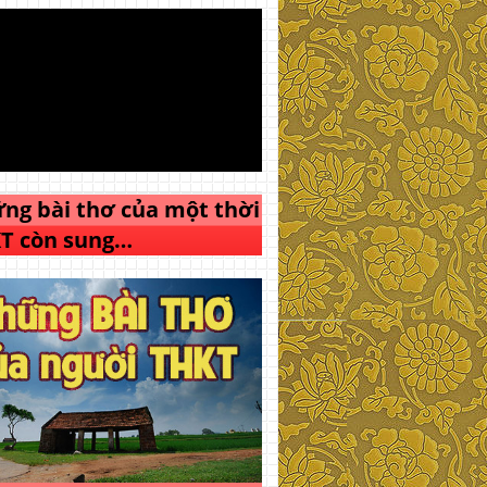
ng bài thơ của một thời
T còn sung…