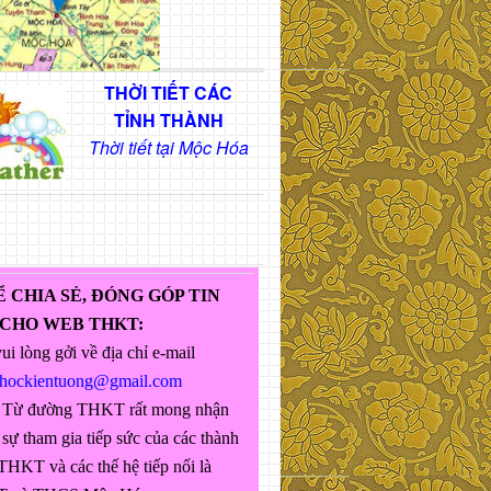
THỜI TIẾT CÁC
TỈNH THÀNH
Thời tiết tại Mộc Hóa
Ể CHIA SẺ, ĐÓNG GÓP TIN
 CHO WEB THKT:
ui lòng gởi về địa chỉ e-mail
ghockientuong@gmail.com
 Từ đường THKT rất mong nhận
sự tham gia tiếp sức của các thành
THKT và các thế hệ tiếp nối là