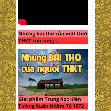
Những bài thơ của một thời
THKT còn sung…
Giai phẩm Trung học Kiến
Tường Xuân Nhâm Tý 1972