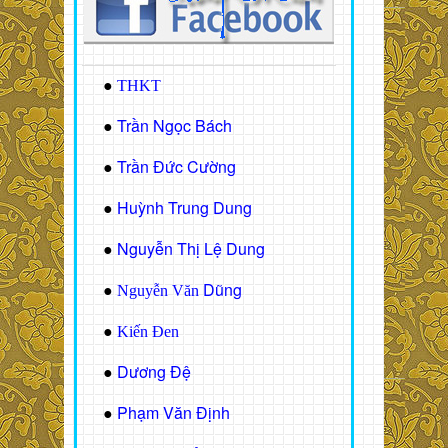
●
THKT
Trần Ngọc Bách
●
Trần Đức Cường
●
Huỳnh Trung Dung
●
Nguyễn Thị Lệ Dung
●
Dũng
●
Nguyễn Văn
●
Kiến Đen
Dương Đệ
●
Phạm Văn Định
●