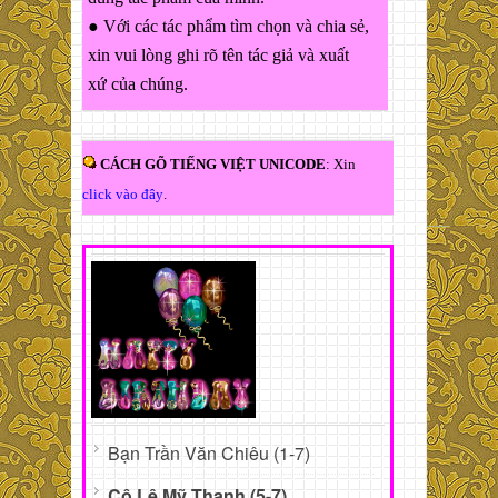
● Với các tác phẩm tìm chọn và chia sẻ,
xin vui lòng ghi rõ tên tác giả và xuất
xứ của chúng.
CÁCH GÕ TIẾNG VIỆT UNICODE
: Xin
click vào đây
.
Bạn Trần Văn Chiêu (1-7)
Cô Lê Mỹ Thanh (5-7)