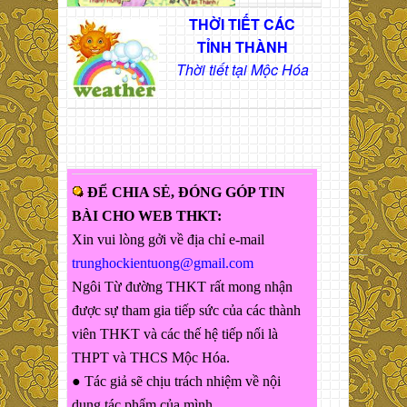
THỜI TIẾT CÁC
TỈNH THÀNH
Thời tiết tại Mộc Hóa
ĐỂ CHIA SẺ, ĐÓNG GÓP TIN
BÀI CHO WEB THKT:
Xin vui lòng gởi về địa chỉ e-mail
trunghockientuong@gmail.com
Ngôi Từ đường THKT rất mong nhận
được sự tham gia tiếp sức của các thành
viên THKT và các thế hệ tiếp nối là
THPT và THCS Mộc Hóa.
● Tác giả sẽ chịu trách nhiệm về nội
dung tác phẩm của mình.