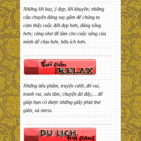
Những lời hay, ý đẹp, lời khuyên; những
câu chuyện đáng suy gẫm để chúng ta
cảm thấy cuộc đời đẹp hơn, đáng sống
hơn; cũng như để làm cho cuộc sống của
mình dễ chịu hơn, hữu ích hơn.
Những tiểu phẩm, truyện cười, đố vui,
tranh vui, sưu tầm, chuyện đó đây,… để
giúp bạn có được những giây phút thư
giãn, xả stress.