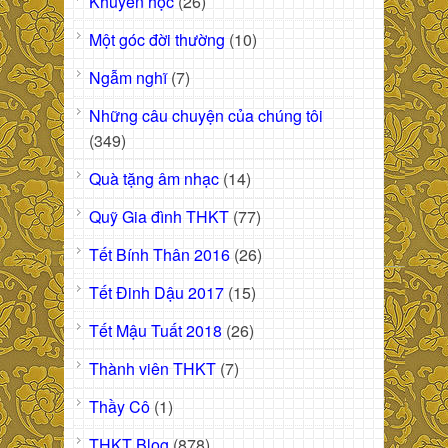
Khuyến học
(26)
Một góc đời thường
(10)
Ngẫm nghĩ
(7)
Những câu chuyện của chúng tôi
(349)
Quà tặng âm nhạc
(14)
Quỹ Gia đình THKT
(77)
Tết Bính Thân 2016
(26)
Tết Đinh Dậu 2017
(15)
Tết Mậu Tuất 2018
(26)
Thành viên THKT
(7)
Thầy Cô
(1)
THKT Blog
(878)