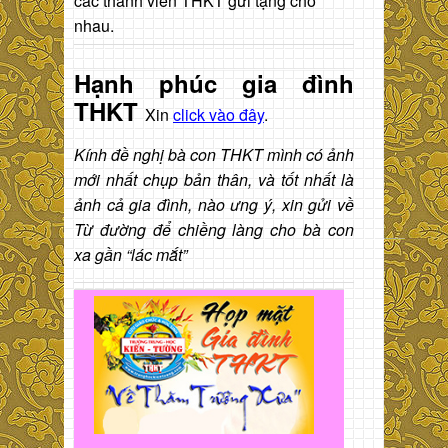
các thành viên THKT gửi tặng cho
nhau.
Hạnh phúc gia đình
THKT
Xin
click vào đây
.
Kính đề nghị bà con THKT mình có ảnh
mới nhất chụp bản thân, và tốt nhất là
ảnh cả gia đình, nào ưng ý, xin gửi về
Từ đường để chiềng làng cho bà con
xa gần “lác mắt”