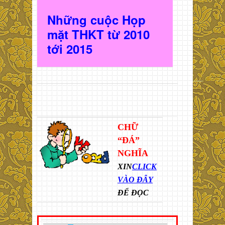
Những cuộc Họp
mặt THKT t
ừ 2010
t
ới 2015
CHỮ
“ĐÁ”
NGHĨA
XIN
CLICK
VÀO ĐÂY
ĐỂ ĐỌC