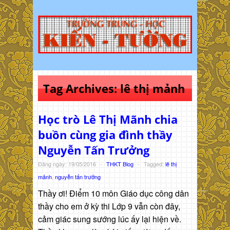
Tag Archives:
lê thị mảnh
Học trò Lê Thị Mãnh chia
buồn cùng gia đình thầy
Nguyễn Tấn Trưởng
Đăng ngày: 19/05/2016
-
THKT Blog
-
Tagged:
lê thị
mảnh
,
nguyễn tấn trưởng
Thầy ơi! Điểm 10 môn Giáo dục công dân
thầy cho em ở kỳ thi Lớp 9 vẫn còn đây,
cảm giác sung sướng lúc ấy lại hiện về.