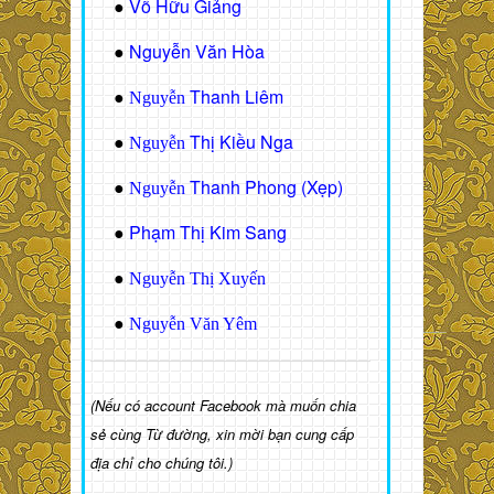
Võ Hữu Giảng
●
Nguyễn Văn Hòa
●
Thanh Liêm
●
Nguyễn
Thị Kiều Nga
●
Nguyễn
Thanh Phong (Xẹp)
●
Nguyễn
Phạm Thị Kim Sang
●
●
Nguyễn Thị Xuyến
●
Nguyễn Văn Yêm
(Nếu có account Facebook mà muốn chia
sẻ cùng Từ đường, xin mời bạn cung cấp
địa chỉ cho chúng tôi.)