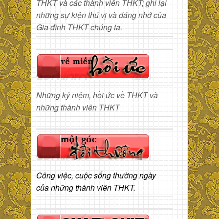
THKT và các thành viên THKT; ghi lại
những sự kiện thú vị và đáng nhớ của
Gia đình THKT chúng ta.
Những kỷ niệm, hồi ức về THKT và
những thành viên THKT
Công việc, cuộc sống thường ngày
của những thành viên THKT.