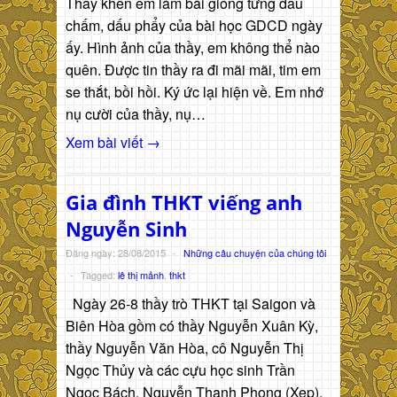
Thầy khen em làm bài giống từng dấu
chấm, dấu phẩy của bài học GDCD ngày
ấy. Hình ảnh của thầy, em không thể nào
quên. Được tin thầy ra đi mãi mãi, tim em
se thắt, bồi hồi. Ký ức lại hiện về. Em nhớ
nụ cười của thầy, nụ…
Xem bài viết →
Gia đình THKT viếng anh
Nguyễn Sinh
Đăng ngày: 28/08/2015
-
Những câu chuyện của chúng tôi
-
Tagged:
lê thị mảnh
,
thkt
Ngày 26-8 thầy trò THKT tại Saigon và
Biên Hòa gồm có thầy Nguyễn Xuân Kỳ,
thầy Nguyễn Văn Hòa, cô Nguyễn Thị
Ngọc Thủy và các cựu học sinh Trần
Ngọc Bách, Nguyễn Thanh Phong (Xẹp),