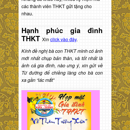
các thành viên THKT gửi tặng cho
nhau.
Hạnh phúc gia đình
THKT
Xin
click vào đây
.
Kính đề nghị bà con THKT mình có ảnh
mới nhất chụp bản thân, và tốt nhất là
ảnh cả gia đình, nào ưng ý, xin gửi về
Từ đường để chiềng làng cho bà con
xa gần “lác mắt”