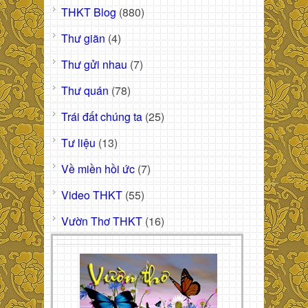
THKT Blog
(880)
Thư giãn
(4)
Thư gửi nhau
(7)
Thư quán
(78)
Trái đất chúng ta
(25)
Tư liệu
(13)
Về miền hồi ức
(7)
Video THKT
(55)
Vườn Thơ THKT
(16)