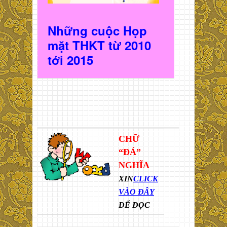
Những cuộc Họp
mặt THKT t
ừ 2010
t
ới 2015
CHỮ
“ĐÁ”
NGHĨA
XIN
CLICK
VÀO ĐÂY
ĐỂ ĐỌC