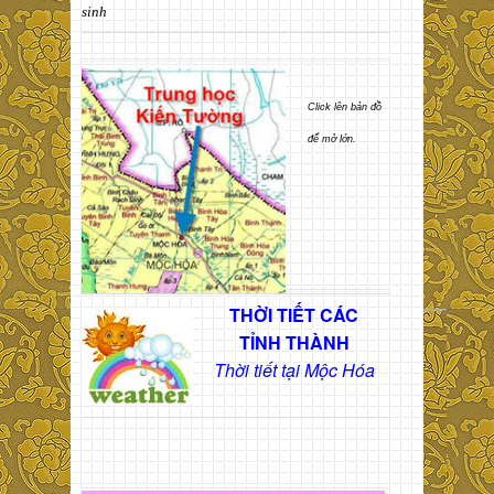
sinh
Click lên bản đồ
để mở lớn.
THỜI TIẾT CÁC
TỈNH THÀNH
Thời tiết tại Mộc Hóa