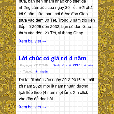
nữa, bạn nên nhấm nháp cho thiệt đã
những cảm xúc của ngày 30 Tết. Bởi phải
tới 9 năm nữa, bạn mới được đón Giao
thừa vào đêm 30 Tết. Trong 8 năm trời liên
tiếp, từ 2025 đến 2032, bạn sẽ đón Giao
thừa vào đêm 29 Tết, vì tháng Chạp…
Xem bài viết →
Lời chúc có giá trị 4 năm
Đăng ngày: 29/02/2016
-
Gánh xiếc chữ DNNP
,
Thư quán
-
Tagged:
năm nhuận
Đó là lời chúc vào ngày 29-2-2016. Vì mãi
tới năm 2020 mới là năm nhuận dương
lịch tiếp theo (4 năm một lần). Xin click
vào đây để đọc bài.
Xem bài viết →