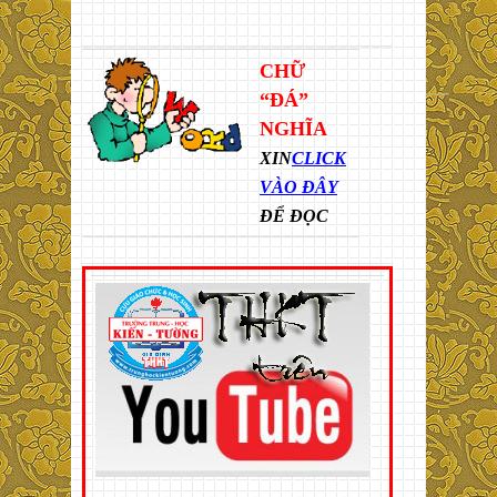
CHỮ
“ĐÁ”
NGHĨA
XIN
CLICK
VÀO ĐÂY
ĐỂ ĐỌC