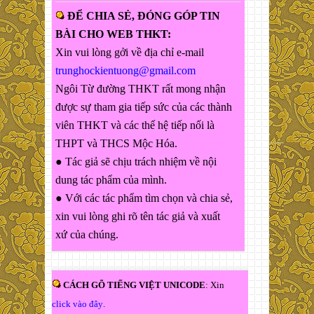
ĐỂ CHIA SẺ, ĐÓNG GÓP TIN
BÀI CHO WEB THKT:
Xin vui lòng gởi về địa chỉ e-mail
trunghockientuong@gmail.com
Ngôi Từ đường THKT rất mong nhận
được sự tham gia tiếp sức của các thành
viên THKT và các thế hệ tiếp nối là
THPT và THCS Mộc Hóa.
● Tác giả sẽ chịu trách nhiệm về nội
dung tác phẩm của mình.
● Với các tác phẩm tìm chọn và chia sẻ,
xin vui lòng ghi rõ tên tác giả và xuất
xứ của chúng.
CÁCH GÕ TIẾNG VIỆT UNICODE
: Xin
click vào đây
.