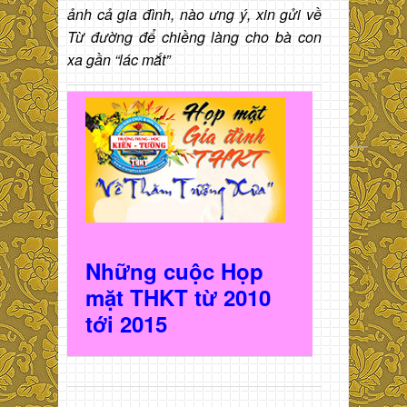
ảnh cả gia đình, nào ưng ý, xin gửi về
Từ đường để chiềng làng cho bà con
xa gần “lác mắt”
Những cuộc Họp
mặt THKT t
ừ 2010
t
ới 2015