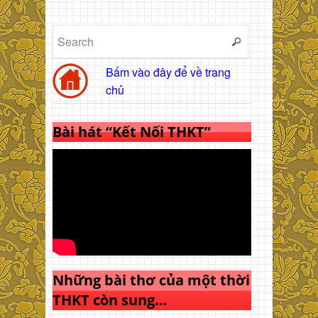
Bấm vào đây để về trang
chủ
Bài hát “Kết Nối THKT”
Những bài thơ của một thời
THKT còn sung…