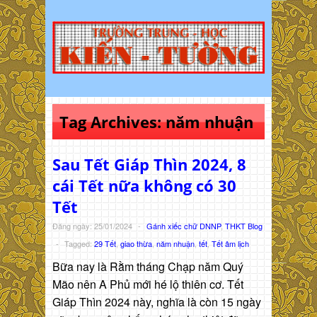
Tag Archives:
năm nhuận
Sau Tết Giáp Thìn 2024, 8
cái Tết nữa không có 30
Tết
Đăng ngày: 25/01/2024
-
Gánh xiếc chữ DNNP
,
THKT Blog
-
Tagged:
29 Tết
,
giao thừa
,
năm nhuận
,
tết
,
Tết âm lịch
Bữa nay là Rằm tháng Chạp năm Quý
Mão nên A Phủ mới hé lộ thiên cơ. Tết
Giáp Thìn 2024 này, nghĩa là còn 15 ngày