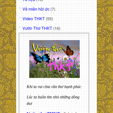
Về miền hồi ức
(7)
Video THKT
(55)
Vườn Thơ THKT
(16)
Khi ta vui chia vần thơ hạnh phúc
Lúc ta buồn tim nhỏ những dòng
thơ