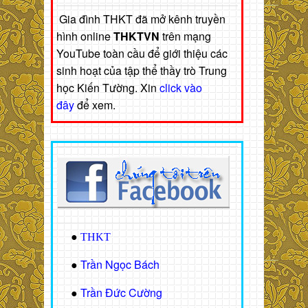
Gia đình THKT đã mở kênh truyền
hình online
THKTVN
trên mạng
YouTube toàn cầu để giới thiệu các
sinh hoạt của tập thể thầy trò Trung
học Kiến Tường. Xin
click vào
đây
để xem.
●
THKT
Trần Ngọc Bách
●
Trần Đức Cường
●