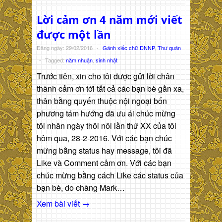
Lời cảm ơn 4 năm mới viết
được một lần
Đăng ngày: 29/02/2016
-
Gánh xiếc chữ DNNP
,
Thư quán
-
Tagged:
năm nhuận
,
sinh nhật
Trước tiên, xin cho tôi được gửi lời chân
thành cảm ơn tới tất cả các bạn bè gần xa,
thân bằng quyến thuộc nội ngoại bốn
phương tám hướng đã ưu ái chúc mừng
tôi nhân ngày thôi nôi lần thứ XX của tôi
hôm qua, 28-2-2016. Với các bạn chúc
mừng bằng status hay message, tôi đã
Like và Comment cảm ơn. Với các bạn
chúc mừng bằng cách Like các status của
bạn bè, do chàng Mark…
Xem bài viết →