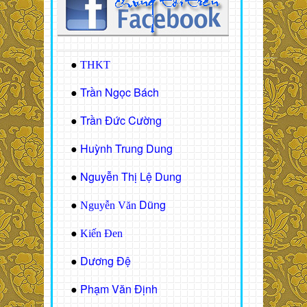
●
THKT
Trần Ngọc Bách
●
Trần Đức Cường
●
Huỳnh Trung Dung
●
Nguyễn Thị Lệ Dung
●
Dũng
●
Nguyễn Văn
●
Kiến Đen
Dương Đệ
●
Phạm Văn Định
●