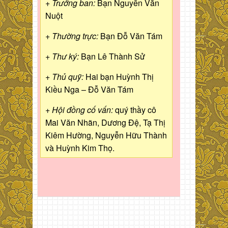
+ Trưởng ban:
Bạn Nguyễn Văn
Nuột
+ Thường trực:
Bạn Đỗ Văn Tám
+ Thư ký:
Bạn Lê Thành Sử
+ Thủ quỹ:
Hai bạn Huỳnh Thị
Kiều Nga – Đỗ Văn Tám
+ Hội đồng cố vấn:
quý thầy cô
Mai Văn Nhãn, Dương Đệ, Tạ Thị
Kiêm Hường, Nguyễn Hữu Thành
và Huỳnh Kim Thọ.