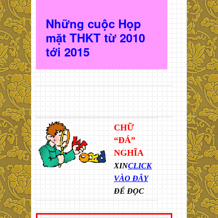
Những cuộc Họp
mặt THKT t
ừ 2010
t
ới 2015
CHỮ
“ĐÁ”
NGHĨA
XIN
CLICK
VÀO ĐÂY
ĐỂ ĐỌC