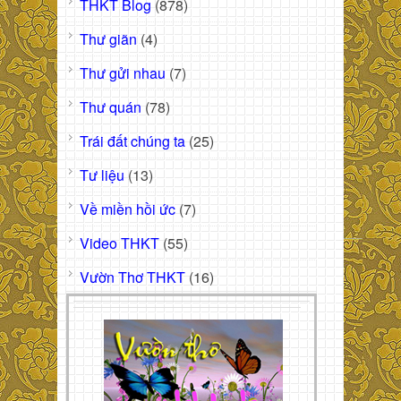
THKT Blog
(878)
Thư giãn
(4)
Thư gửi nhau
(7)
Thư quán
(78)
Trái đất chúng ta
(25)
Tư liệu
(13)
Về miền hồi ức
(7)
Video THKT
(55)
Vườn Thơ THKT
(16)