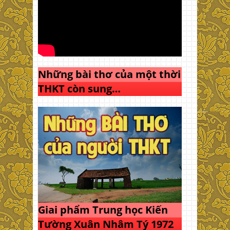
Những bài thơ của một thời
THKT còn sung…
Giai phẩm Trung học Kiến
Tường Xuân Nhâm Tý 1972