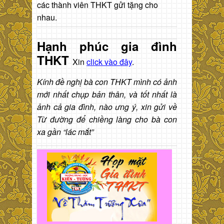
các thành viên THKT gửi tặng cho
nhau.
Hạnh phúc gia đình
THKT
Xin
click vào đây
.
Kính đề nghị bà con THKT mình có ảnh
mới nhất chụp bản thân, và tốt nhất là
ảnh cả gia đình, nào ưng ý, xin gửi về
Từ đường để chiềng làng cho bà con
xa gần “lác mắt”