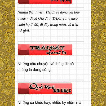
Những thành viên THKT sẽ đóng vai tour
guide mời cả Gia đình THKT cùng theo
chân họ đi đó, đi đây trong nước và trên
thế giới.
Những câu chuyện về thế giới mà
chúng ta đang sống.
Những ca khúc hay, nhiều kỷ niệm mà