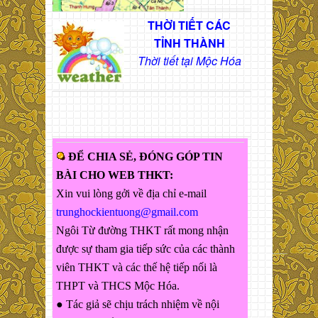
THỜI TIẾT CÁC
TỈNH THÀNH
Thời tiết tại Mộc Hóa
ĐỂ CHIA SẺ, ĐÓNG GÓP TIN
BÀI CHO WEB THKT:
Xin vui lòng gởi về địa chỉ e-mail
trunghockientuong@gmail.com
Ngôi Từ đường THKT rất mong nhận
được sự tham gia tiếp sức của các thành
viên THKT và các thế hệ tiếp nối là
THPT và THCS Mộc Hóa.
● Tác giả sẽ chịu trách nhiệm về nội