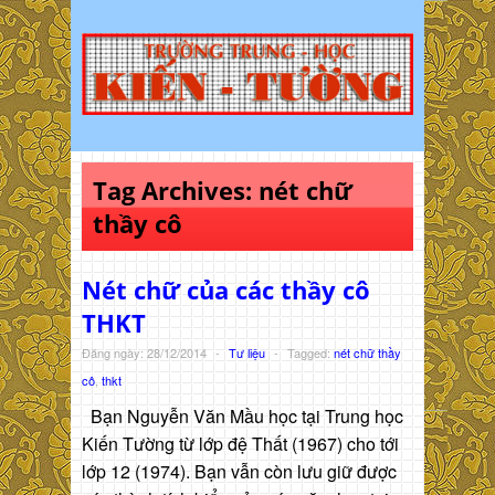
Tag Archives:
nét chữ
thầy cô
Nét chữ của các thầy cô
THKT
Đăng ngày: 28/12/2014
-
Tư liệu
-
Tagged:
nét chữ thầy
cô
,
thkt
Bạn Nguyễn Văn Mầu học tại Trung học
Kiến Tường từ lớp đệ Thất (1967) cho tới
lớp 12 (1974). Bạn vẫn còn lưu giữ được