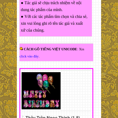
● Tác giả sẽ chịu trách nhiệm về nội
dung tác phẩm của mình.
● Với các tác phẩm tìm chọn và chia sẻ,
xin vui lòng ghi rõ tên tác giả và xuất
xứ của chúng.
CÁCH GÕ TIẾNG VIỆT UNICODE
: Xin
click vào đây
.
Thầy Trần Ngọc Thịnh (1-8)