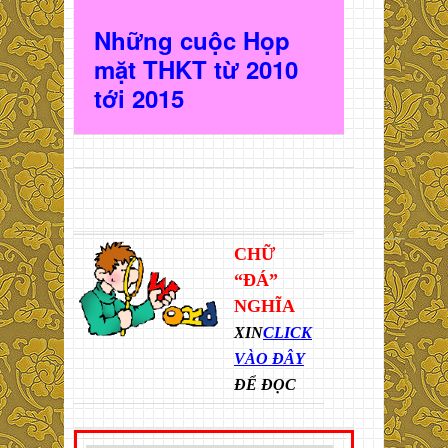
Những cuộc Họp
mặt THKT t
ừ 2010
t
ới 2015
CHỮ
“ĐÁ”
NGHĨA
XIN
CLICK
VÀO ĐÂY
ĐỂ ĐỌC