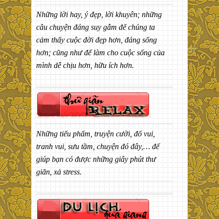
Những lời hay, ý đẹp, lời khuyên; những
câu chuyện đáng suy gẫm để chúng ta
cảm thấy cuộc đời đẹp hơn, đáng sống
hơn; cũng như để làm cho cuộc sống của
mình dễ chịu hơn, hữu ích hơn.
Những tiểu phẩm, truyện cười, đố vui,
tranh vui, sưu tầm, chuyện đó đây,… để
giúp bạn có được những giây phút thư
giãn, xả stress.