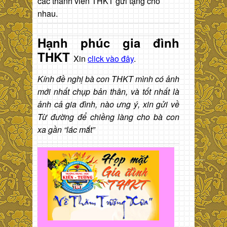
các thành viên THKT gửi tặng cho
nhau.
Hạnh phúc gia đình
THKT
Xin
click vào đây
.
Kính đề nghị bà con THKT mình có ảnh
mới nhất chụp bản thân, và tốt nhất là
ảnh cả gia đình, nào ưng ý, xin gửi về
Từ đường để chiềng làng cho bà con
xa gần “lác mắt”