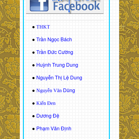
●
THKT
Trần Ngọc Bách
●
Trần Đức Cường
●
Huỳnh Trung Dung
●
Nguyễn Thị Lệ Dung
●
Dũng
●
Nguyễn Văn
●
Kiến Đen
Dương Đệ
●
Phạm Văn Định
●