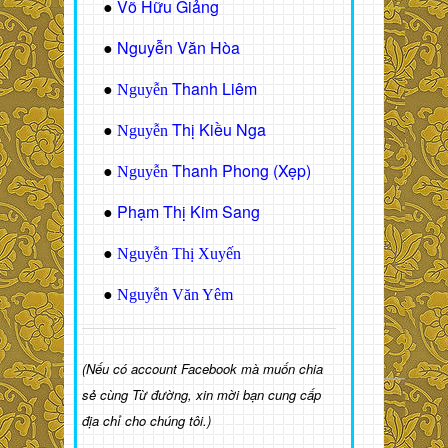
Võ Hữu Giảng
●
Nguyễn Văn Hòa
●
Thanh Liêm
●
Nguyễn
Thị Kiều Nga
●
Nguyễn
Thanh Phong (Xẹp)
●
Nguyễn
Phạm Thị Kim Sang
●
●
Nguyễn Thị Xuyến
●
Nguyễn Văn Yêm
(Nếu có account Facebook mà muốn chia
sẻ cùng Từ đường, xin mời bạn cung cấp
địa chỉ cho chúng tôi.)