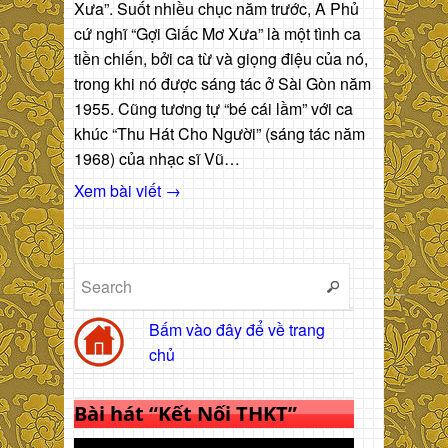
Xưa”. Suốt nhiều chục năm trước, A Phủ
cứ nghĩ “Gợi Giấc Mơ Xưa” là một tình ca
tiền chiến, bởi ca từ và giọng điệu của nó,
trong khi nó được sáng tác ở Sài Gòn năm
1955. Cũng tương tự “bé cái lầm” với ca
khúc “Thu Hát Cho Người” (sáng tác năm
1968) của nhạc sĩ Vũ…
Xem bài viết →
Bấm vào đây để về trang
chủ
Bài hát “Kết Nối THKT”