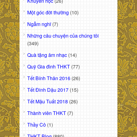
Khuyến học
(26)
Một góc đời thường
(10)
Ngẫm nghĩ
(7)
Những câu chuyện của chúng tôi
(349)
Quà tặng âm nhạc
(14)
Quỹ Gia đình THKT
(77)
Tết Bính Thân 2016
(26)
Tết Đinh Dậu 2017
(15)
Tết Mậu Tuất 2018
(26)
Thành viên THKT
(7)
Thầy Cô
(1)
THKT Blog
(880)