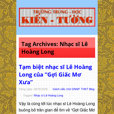
Tag Archives:
Nhạc sĩ Lê
Hoàng Long
Tạm biệt nhạc sĩ Lê Hoàng
Long của “Gợi Giấc Mơ
Xưa”
Đăng ngày: 28/05/2026
-
Gánh xiếc chữ DNNP
,
THKT Blog
-
Tagged:
Nhạc sĩ Lê Hoàng Long
Vậy là cũng tới lúc nhạc sĩ Lê Hoàng Long
buông bỏ trần gian để tìm về “Gợi Giấc Mơ