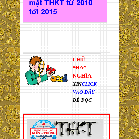
mặt THKT t
ừ 2010
t
ới 2015
CHỮ
“ĐÁ”
NGHĨA
XIN
CLICK
VÀO ĐÂY
ĐỂ ĐỌC