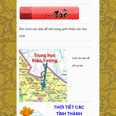
Xin click vào đây để mở trang giới thiệu các học
sinh
Click lên bản đồ
để mở lớn.
THỜI TIẾT CÁC
TỈNH THÀNH