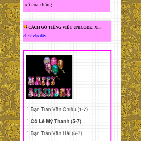
xứ của chúng.
CÁCH GÕ TIẾNG VIỆT UNICODE
: Xin
click vào đây
.
Bạn Trần Văn Chiêu (1-7)
Cô Lê Mỹ Thanh (5-7)
Bạn Trần Văn Hải (6-7)