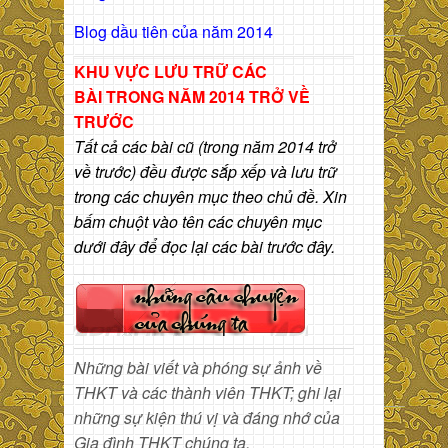
Blog dầu tiên của năm 2014
KHU VỰC LƯU TRỮ CÁC
BÀI
TRONG NĂM 2014 TRỞ VỀ
TRƯỚC
Tất cả các bài cũ (trong năm 2014 trở
về trước) đều được sắp xếp và lưu trữ
trong các chuyên mục theo chủ đề. Xin
bấm chuột vào tên các chuyên mục
dưới đây để đọc lại các bài trước đây.
Những bài viết và phóng sự ảnh về
THKT và các thành viên THKT; ghi lại
những sự kiện thú vị và đáng nhớ của
Gia đình THKT chúng ta.