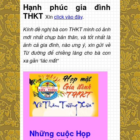
Hạnh phúc gia đình
THKT
Xin
click vào đây
.
Kính đề nghị bà con THKT mình có ảnh
mới nhất chụp bản thân, và tốt nhất là
ảnh cả gia đình, nào ưng ý, xin gửi về
Từ đường để chiềng làng cho bà con
xa gần “lác mắt”
Những cuộc Họp