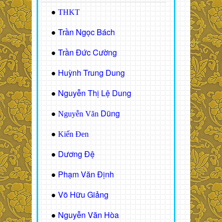
●
THKT
Trần Ngọc Bách
●
Trần Đức Cường
●
Huỳnh Trung Dung
●
Nguyễn Thị Lệ Dung
●
Dũng
●
Nguyễn Văn
●
Kiến Đen
Dương Đệ
●
Phạm Văn Định
●
Võ Hữu Giảng
●
Nguyễn Văn Hòa
●