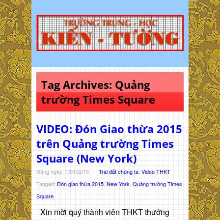
Tag Archives:
Quảng
trường Times Square
VIDEO: Đón Giao thừa 2015
trên Quảng trường Times
Square (New York)
Đăng ngày: 1/01/2015
-
Trái đất chúng ta
,
Video THKT
-
Tagged:
Đón giao thừa 2015
,
New York
,
Quảng trường Times
Square
Xin mời quý thành viên THKT thưởng