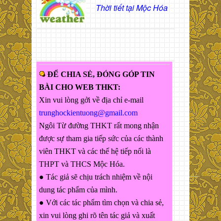
Thời tiết tại Mộc Hóa
ĐỂ CHIA SẺ, ĐÓNG GÓP TIN
BÀI CHO WEB THKT:
Xin vui lòng gởi về địa chỉ e-mail
trunghockientuong@gmail.com
Ngôi Từ đường THKT rất mong nhận
được sự tham gia tiếp sức của các thành
viên THKT và các thế hệ tiếp nối là
THPT và THCS Mộc Hóa.
● Tác giả sẽ chịu trách nhiệm về nội
dung tác phẩm của mình.
● Với các tác phẩm tìm chọn và chia sẻ,
xin vui lòng ghi rõ tên tác giả và xuất