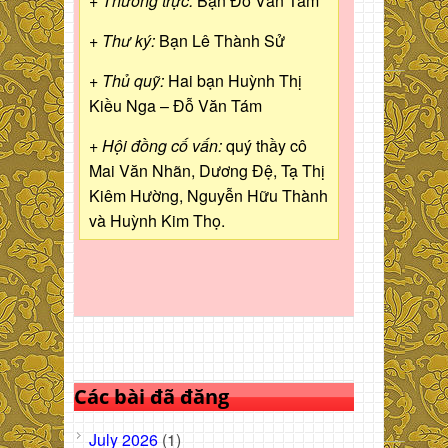
+ Thường trực:
Bạn Đỗ Văn Tám
+ Thư ký:
Bạn Lê Thành Sử
+ Thủ quỹ:
Hai bạn Huỳnh Thị
Kiều Nga – Đỗ Văn Tám
+ Hội đồng cố vấn:
quý thầy cô
Mai Văn Nhãn, Dương Đệ, Tạ Thị
Kiêm Hường, Nguyễn Hữu Thành
và Huỳnh Kim Thọ.
Các bài đã đăng
July 2026
(1)