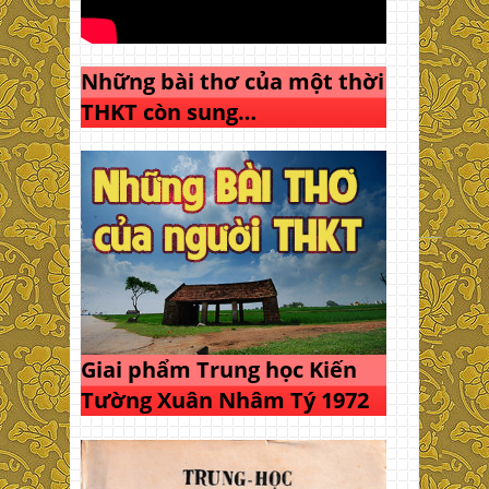
Những bài thơ của một thời
THKT còn sung…
Giai phẩm Trung học Kiến
Tường Xuân Nhâm Tý 1972