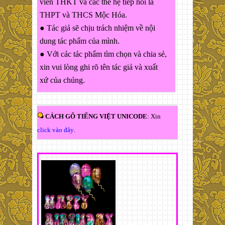
viên THKT và các thế hệ tiếp nối là
THPT và THCS Mộc Hóa.
● Tác giả sẽ chịu trách nhiệm về nội
dung tác phẩm của mình.
● Với các tác phẩm tìm chọn và chia sẻ,
xin vui lòng ghi rõ tên tác giả và xuất
xứ của chúng.
CÁCH GÕ TIẾNG VIỆT UNICODE
: Xin
click vào đây
.