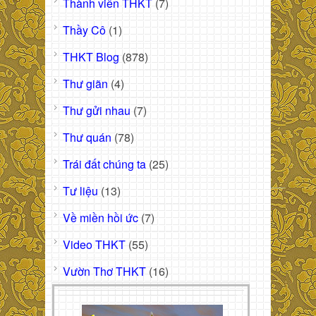
Thành viên THKT
(7)
Thầy Cô
(1)
THKT Blog
(878)
Thư giãn
(4)
Thư gửi nhau
(7)
Thư quán
(78)
Trái đất chúng ta
(25)
Tư liệu
(13)
Về miền hồi ức
(7)
Video THKT
(55)
Vườn Thơ THKT
(16)