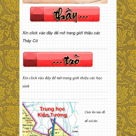
Xin click vào đây để mở trang giới thiệu các
Thầy Cô
Xin click vào đây để mở trang giới thiệu các học
sinh
Click lên bản đồ
để mở lớn.