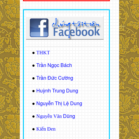
●
THKT
Trần Ngọc Bách
●
Trần Đức Cường
●
Huỳnh Trung Dung
●
Nguyễn Thị Lệ Dung
●
Dũng
●
Nguyễn Văn
●
Kiến Đen