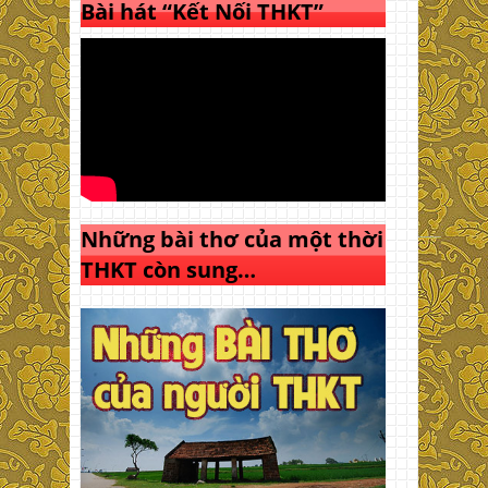
Bài hát “Kết Nối THKT”
Những bài thơ của một thời
THKT còn sung…