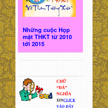
Những cuộc Họp
mặt THKT t
ừ 2010
t
ới 2015
CHỮ
“ĐÁ”
NGHĨA
XIN
CLICK
VÀO ĐÂY