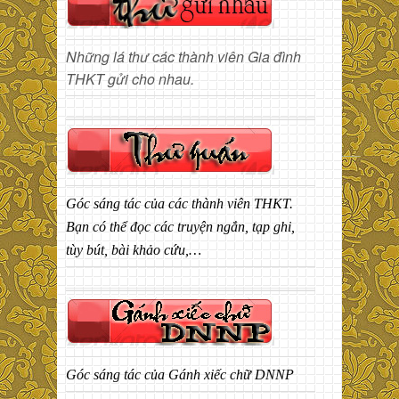
Những lá thư các thành viên Gia đình
THKT gửi cho nhau.
Góc sáng tác của các thành viên THKT.
Bạn có thể đọc các truyện ngắn, tạp ghi,
tùy bút, bài khảo cứu,…
Góc sáng tác của Gánh xiếc chữ DNNP