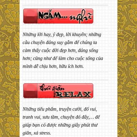
Những lời hay, ý đẹp, lời khuyên; những
câu chuyện đáng suy gẫm để chúng ta
cảm thấy cuộc đời đẹp hơn, đáng sống
hơn; cũng như để làm cho cuộc sống của
mình dễ chịu hơn, hữu ích hơn.
Những tiểu phẩm, truyện cười, đố vui,
tranh vui, sưu tầm, chuyện đó đây,… để
giúp bạn có được những giây phút thư
giãn, xả stress.