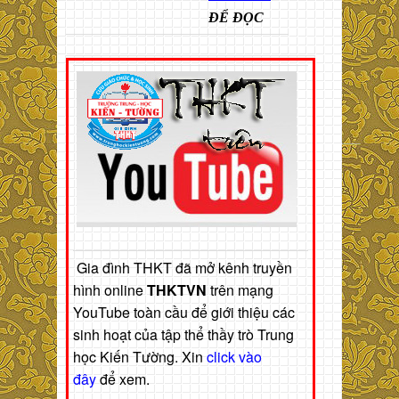
ĐỂ ĐỌC
Gia đình THKT đã mở kênh truyền
hình online
THKTVN
trên mạng
YouTube toàn cầu để giới thiệu các
sinh hoạt của tập thể thầy trò Trung
học Kiến Tường. Xin
click vào
đây
để xem.