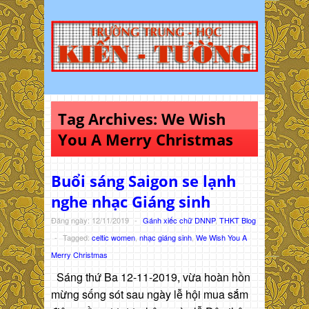
Tag Archives:
We Wish
You A Merry Christmas
Buổi sáng Saigon se lạnh
nghe nhạc Giáng sinh
Đăng ngày: 12/11/2019
-
Gánh xiếc chữ DNNP
,
THKT Blog
-
Tagged:
celtic women
,
nhạc giáng sinh
,
We Wish You A
Merry Christmas
Sáng thứ Ba 12-11-2019, vừa hoàn hồn
mừng sống sót sau ngày lễ hội mua sắm