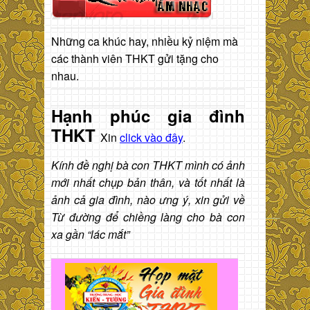
Những ca khúc hay, nhiều kỷ niệm mà
các thành viên THKT gửi tặng cho
nhau.
Hạnh phúc gia đình
THKT
Xin
click vào đây
.
Kính đề nghị bà con THKT mình có ảnh
mới nhất chụp bản thân, và tốt nhất là
ảnh cả gia đình, nào ưng ý, xin gửi về
Từ đường để chiềng làng cho bà con
xa gần “lác mắt”