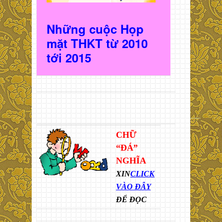
Những cuộc Họp
mặt THKT t
ừ 2010
t
ới 2015
CHỮ
“ĐÁ”
NGHĨA
XIN
CLICK
VÀO ĐÂY
ĐỂ ĐỌC