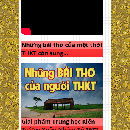
Những bài thơ của một thời
THKT còn sung…
Giai phẩm Trung học Kiến
Tường Xuân Nhâm Tý 1972