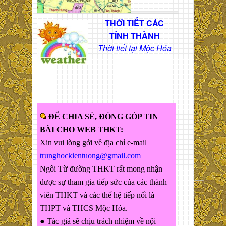
THỜI TIẾT CÁC
TỈNH THÀNH
Thời tiết tại Mộc Hóa
ĐỂ CHIA SẺ, ĐÓNG GÓP TIN
BÀI CHO WEB THKT:
Xin vui lòng gởi về địa chỉ e-mail
trunghockientuong@gmail.com
Ngôi Từ đường THKT rất mong nhận
được sự tham gia tiếp sức của các thành
viên THKT và các thế hệ tiếp nối là
THPT và THCS Mộc Hóa.
● Tác giả sẽ chịu trách nhiệm về nội