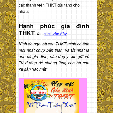
các thành viên THKT gửi tặng cho
nhau.
Hạnh phúc gia đình
THKT
Xin
click vào đây
.
Kính đề nghị bà con THKT mình có ảnh
mới nhất chụp bản thân, và tốt nhất là
ảnh cả gia đình, nào ưng ý, xin gửi về
Từ đường để chiềng làng cho bà con
xa gần “lác mắt”