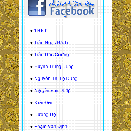
●
THKT
Trần Ngọc Bách
●
Trần Đức Cường
●
Huỳnh Trung Dung
●
Nguyễn Thị Lệ Dung
●
Dũng
●
Nguyễn Văn
●
Kiến Đen
Dương Đệ
●
Phạm Văn Định
●