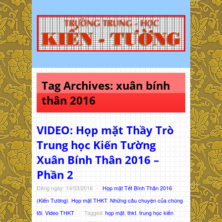
Tag Archives:
xuân bính
thân 2016
VIDEO: Họp mặt Thầy Trò
Trung học Kiến Tường
Xuân Bính Thân 2016 –
Phần 2
Đăng ngày: 14/03/2016
-
Họp mặt Tết Bính Thân 2016
(Kiến Tường)
,
Họp mặt THKT
,
Những câu chuyện của chúng
tôi
,
Video THKT
-
Tagged:
họp mặt
,
thkt
,
trung học kiến