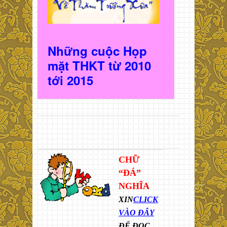
Những cuộc Họp
mặt THKT t
ừ 2010
t
ới 2015
CHỮ
“ĐÁ”
NGHĨA
XIN
CLICK
VÀO ĐÂY
ĐỂ ĐỌC