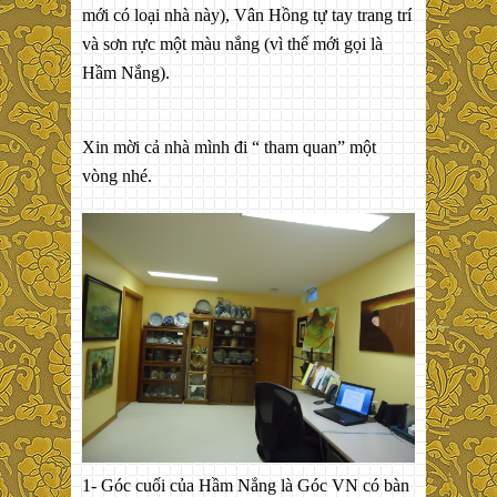
mới có loại nhà này), Vân Hồng tự tay trang trí
và sơn rực một màu nắng (vì thế mới gọi là
Hầm Nắng).
Xin mời cả nhà mình đi “ tham quan” một
vòng nhé.
1- Góc cuối của Hầm Nắng là Góc VN có bàn