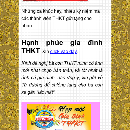
Những ca khúc hay, nhiều kỷ niệm mà
các thành viên THKT gửi tặng cho
nhau.
Hạnh phúc gia đình
THKT
Xin
click vào đây
.
Kính đề nghị bà con THKT mình có ảnh
mới nhất chụp bản thân, và tốt nhất là
ảnh cả gia đình, nào ưng ý, xin gửi về
Từ đường để chiềng làng cho bà con
xa gần “lác mắt”