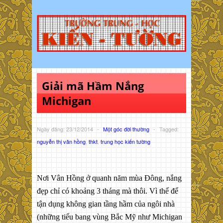
Giải mã Hầm Nắng
Michigan
Ngày đăng: 23/12/2014
-
Một góc đời thường
-
Tagged:
nguyễn thị vân hồng
,
thkt
,
trung học kiến tường
Nơi Vân Hồng ở quanh năm mùa Đông, nắng
đẹp chỉ có khoảng 3 tháng mà thôi. Vì thế để
tận dụng không gian tầng hầm của ngôi nhà
(những tiểu bang vùng Bắc Mỹ như Michigan