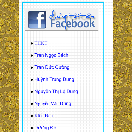
●
THKT
Trần Ngọc Bách
●
Trần Đức Cường
●
Huỳnh Trung Dung
●
Nguyễn Thị Lệ Dung
●
Dũng
●
Nguyễn Văn
●
Kiến Đen
Dương Đệ
●