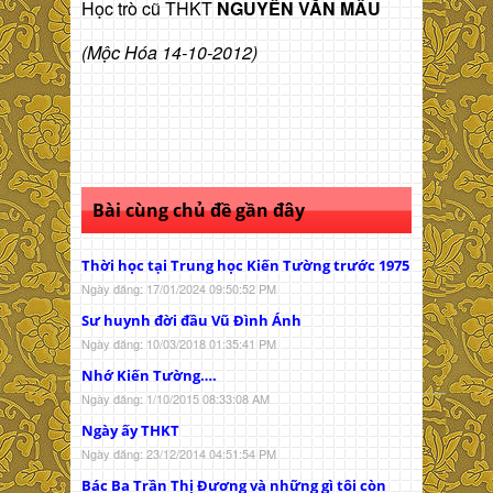
Học trò cũ THKT
NGUYỄN VĂN MẦU
(Mộc Hóa 14-10-2012)
Bài cùng chủ đề gần đây
Thời học tại Trung học Kiến Tường trước 1975
Ngày đăng: 17/01/2024 09:50:52 PM
Sư huynh đời đầu Vũ Đình Ánh
Ngày đăng: 10/03/2018 01:35:41 PM
Nhớ Kiến Tường….
Ngày đăng: 1/10/2015 08:33:08 AM
Ngày ấy THKT
Ngày đăng: 23/12/2014 04:51:54 PM
Bác Ba Trần Thị Đương và những gì tôi còn