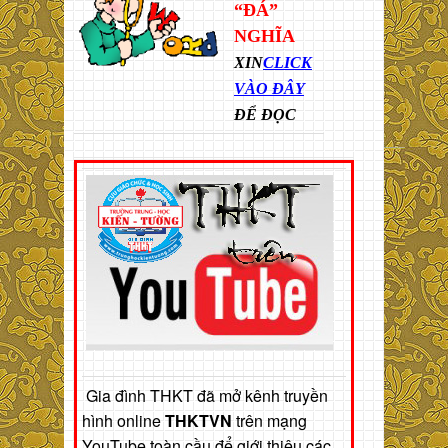
“ĐÁ”
NGHĨA
XIN
CLICK
VÀO ĐÂY
ĐỂ ĐỌC
Gia đình THKT đã mở kênh truyền
hình online
THKTVN
trên mạng
YouTube toàn cầu để giới thiệu các