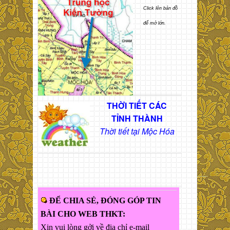
Click lên bản đồ
để mở lớn.
THỜI TIẾT CÁC
TỈNH THÀNH
Thời tiết tại Mộc Hóa
ĐỂ CHIA SẺ, ĐÓNG GÓP TIN
BÀI CHO WEB THKT:
Xin vui lòng gởi về địa chỉ e-mail