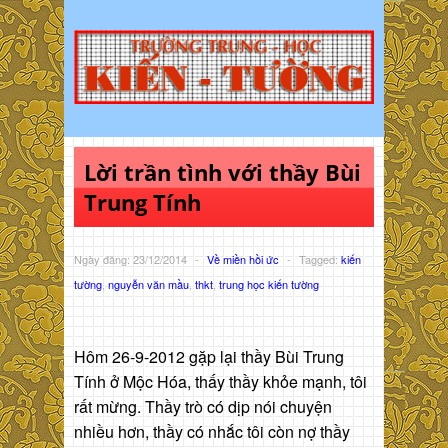
Lời trần tình với thầy Bùi
Trung Tính
Ngày đăng: 23/12/2014
-
Về miền hồi ức
-
Tagged:
kiến
tường
,
nguyễn văn mầu
,
thkt
,
trung học kiến tường
Hôm 26-9-2012 gặp lại thầy Bùi Trung
Tính ở Mộc Hóa, thấy thầy khỏe mạnh, tôi
rất mừng. Thầy trò có dịp nói chuyện
nhiều hơn, thầy có nhắc tôi còn nợ thầy