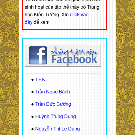
sinh hoạt của tập thể thầy trò Trung
học Kiến Tường. Xin
click vào
đây
để xem.
●
THKT
Trần Ngọc Bách
●
Trần Đức Cường
●
Huỳnh Trung Dung
●
Nguyễn Thị Lệ Dung
●