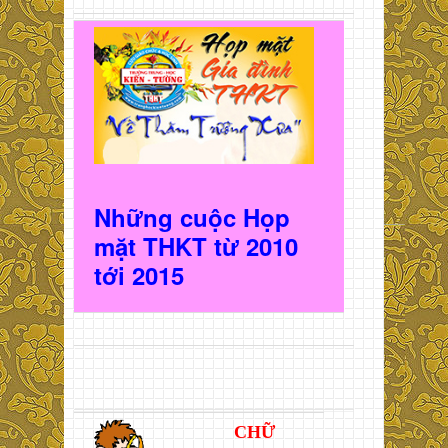
Những cuộc Họp
mặt THKT t
ừ 2010
t
ới 2015
CHỮ