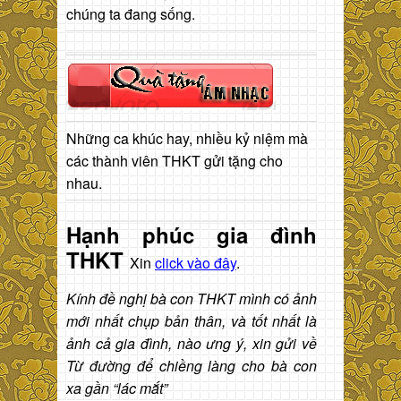
chúng ta đang sống.
Những ca khúc hay, nhiều kỷ niệm mà
các thành viên THKT gửi tặng cho
nhau.
Hạnh phúc gia đình
THKT
Xin
click vào đây
.
Kính đề nghị bà con THKT mình có ảnh
mới nhất chụp bản thân, và tốt nhất là
ảnh cả gia đình, nào ưng ý, xin gửi về
Từ đường để chiềng làng cho bà con
xa gần “lác mắt”