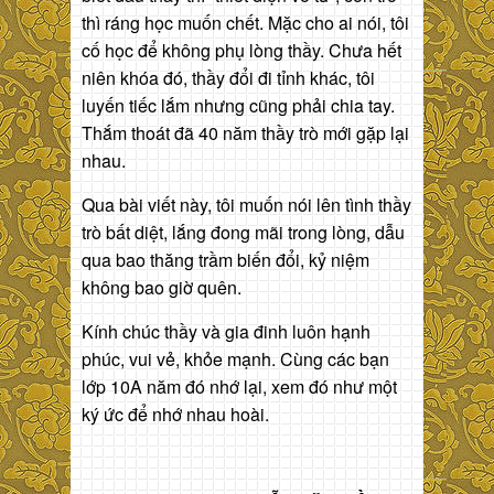
thì ráng học muốn chết. Mặc cho ai nói, tôi
cố học để không phụ lòng thầy. Chưa hết
niên khóa đó, thầy đổi đi tỉnh khác, tôi
luyến tiếc lắm nhưng cũng phải chia tay.
Thắm thoát đã 40 năm thầy trò mới gặp lại
nhau.
Qua bài viết này, tôi muốn nói lên tình thầy
trò bất diệt, lắng đong mãi trong lòng, dẫu
qua bao thăng trầm biến đổi, kỷ niệm
không bao giờ quên.
Kính chúc thầy và gia đinh luôn hạnh
phúc, vui vẻ, khỏe mạnh. Cùng các bạn
lớp 10A năm đó nhớ lại, xem đó như một
ký ức để nhớ nhau hoài.