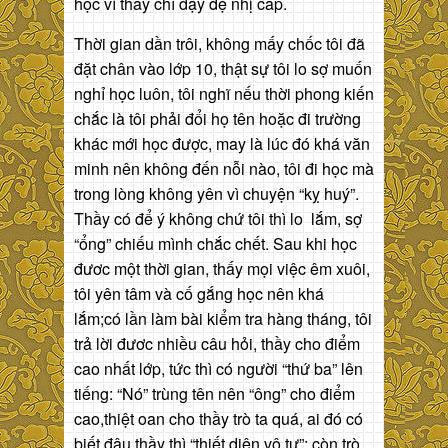
học vì thầy chỉ dạy đệ nhị cấp.
Thời gian dần trôi, không mấy chốc tôi đã
đặt chân vào lớp 10, thật sự tôi lo sợ muốn
nghỉ học luôn, tôi nghĩ nếu thời phong kiến
chắc là tôi phải đổi họ tên hoặc đi trường
khác mới học được, may là lúc đó khá văn
minh nên không đến nỗi nào, tôi đi học mà
trong lòng không yên vì chuyện “kỵ huý”.
Thầy có để ý không chứ tôi thì lo lắm, sợ
“ổng” chiếu mình chắc chết. Sau khi học
đươc một thời gian, thấy mọi việc êm xuôi,
tôi yên tâm và cố gắng học nên khá
lắm;có lần làm bài kiểm tra hàng tháng, tôi
trả lời đươc nhiều câu hỏi, thầy cho điểm
cao nhất lớp, tức thì có người “thứ ba” lên
tiếng: “Nó” trùng tên nên “ông” cho điểm
cao,thiệt oan cho thầy trò ta quá, ai đó có
biết đâu thầy thì “thiết diện vô tư”; còn trò