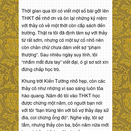
Thời gian qua tôi có viết một số bài gởi lên
THKT để nhớ ơn và ôn lại những kỷ niệm
với thầy cô về một thời còn cắp sách đến
trường. Thật ra tôi đã định tâm sự với thầy
từ rất sớm, nhưng có một sự cố nhỏ nên
còn chần chừ chưa dám viết sợ “phạm
thượng”. Sau nhièu ngày suy tính, tôi
“nhắm mắt đưa tay” viết đại, ó gì sơ sót xin
đừng chấp học trò.
Khung trời Kiến Tường nhỏ hẹp, còn các
thầy cô như những vì sao sáng luôn tỏa
hào quang. Năm đó tôi vào THKT học
được chừng một năm, có nguời bạn nói
với tôi “bạn trùng tên với bố vợ thầy dạy sử
đia, coi chừng ổng đó”. Nghe vậy, tôi sợ
lắm, nhưng thấy còn ba, bốn năm nữa mới