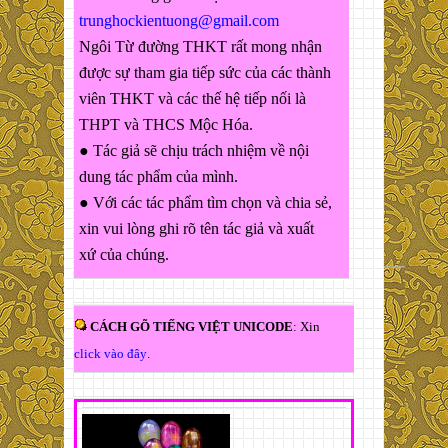
trunghockientuong@gmail.com
Ngôi Từ đường THKT rất mong nhận
được sự tham gia tiếp sức của các thành
viên THKT và các thế hệ tiếp nối là
THPT và THCS Mộc Hóa.
● Tác giả sẽ chịu trách nhiệm về nội
dung tác phẩm của mình.
● Với các tác phẩm tìm chọn và chia sẻ,
xin vui lòng ghi rõ tên tác giả và xuất
xứ của chúng.
CÁCH GÕ TIẾNG VIỆT UNICODE
: Xin
click vào đây
.