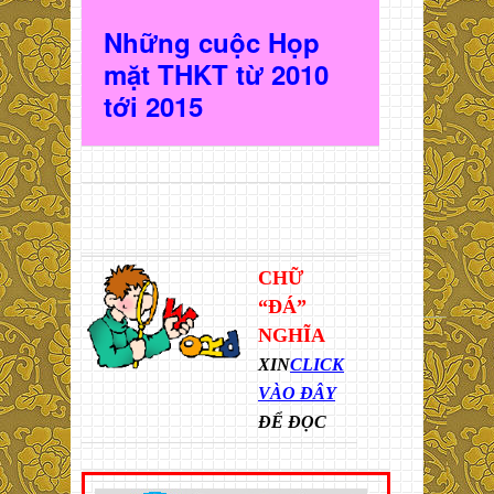
Những cuộc Họp
mặt THKT t
ừ 2010
t
ới 2015
CHỮ
“ĐÁ”
NGHĨA
XIN
CLICK
VÀO ĐÂY
ĐỂ ĐỌC