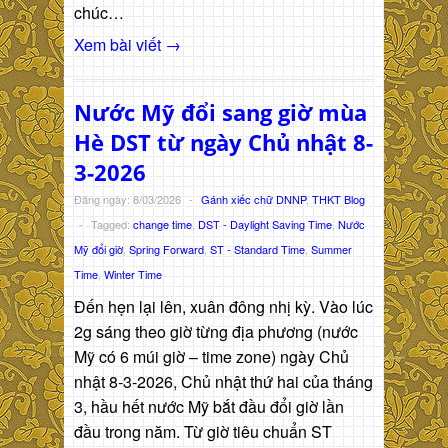
chúc…
Xem bài viết →
Nước Mỹ đổi sang giờ mùa
Hè DST từ ngày Chủ nhật 8-
3-2026
Đăng ngày: 8/03/2026
-
Gánh xiếc chữ DNNP
,
THKT Blog
-
Tagged:
change time
,
DST - Daylight Saving Time
,
Nước
Mỹ đổi giờ
,
Spring Forward
,
ST - Standard Time
,
Summer
Time
,
Winter Time
Đến hẹn lại lên, xuân đông nhị kỳ. Vào lúc
2g sáng theo giờ từng địa phương (nước
Mỹ có 6 múi giờ – time zone) ngày Chủ
nhật 8-3-2026, Chủ nhật thứ hai của tháng
3, hầu hết nước Mỹ bắt đầu đổi giờ lần
đầu trong năm. Từ giờ tiêu chuẩn ST