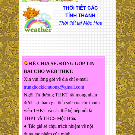
THỜI TIẾT CÁC
TỈNH THÀNH
Thời tiết tại Mộc Hóa
ĐỂ CHIA SẺ, ĐÓNG GÓP TIN
BÀI CHO WEB THKT:
Xin vui lòng gởi về địa chỉ e-mail
trunghockientuong@gmail.com
Ngôi Từ đường THKT rất mong nhận
được sự tham gia tiếp sức của các thành
viên THKT và các thế hệ tiếp nối là
THPT và THCS Mộc Hóa.
● Tác giả sẽ chịu trách nhiệm về nội
dung tác phẩm của mình.