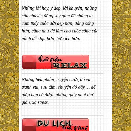
Những lời hay, ý đẹp, lời khuyên; những
câu chuyện đáng suy gẫm để chúng ta
cảm thấy cuộc đời đẹp hơn, đáng sống
hơn; cũng như để làm cho cuộc sống của
mình dễ chịu hơn, hữu ích hơn.
Những tiểu phẩm, truyện cười, đố vui,
tranh vui, sưu tầm, chuyện đó đây,… để
giúp bạn có được những giây phút thư
giãn, xả stress.