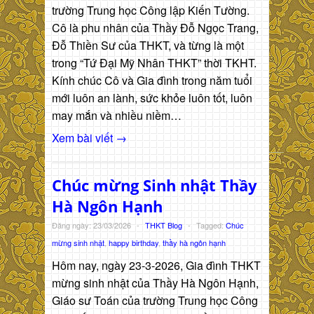
trường Trung học Công lập Kiến Tường.
Cô là phu nhân của Thầy Đỗ Ngọc Trang,
Đỗ Thiền Sư của THKT, và từng là một
trong “Tứ Đại Mỹ Nhân THKT” thời TKHT.
Kính chúc Cô và Gia đình trong năm tuổi
mới luôn an lành, sức khỏe luôn tốt, luôn
may mắn và nhiều niềm…
Xem bài viết →
Chúc mừng Sinh nhật Thầy
Hà Ngôn Hạnh
Đăng ngày: 23/03/2026
-
THKT Blog
-
Tagged:
Chúc
mừng sinh nhật
,
happy birthday
,
thầy hà ngôn hạnh
Hôm nay, ngày 23-3-2026, Gia đình THKT
mừng sinh nhật của Thầy Hà Ngôn Hạnh,
Giáo sư Toán của trường Trung học Công