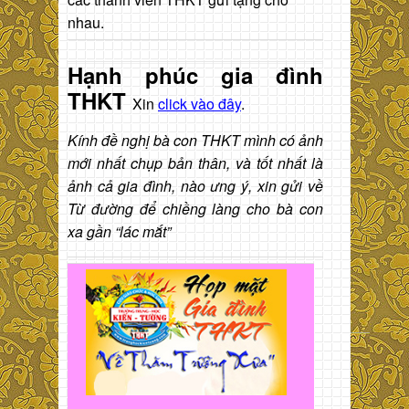
nhau.
Hạnh phúc gia đình
THKT
Xin
click vào đây
.
Kính đề nghị bà con THKT mình có ảnh
mới nhất chụp bản thân, và tốt nhất là
ảnh cả gia đình, nào ưng ý, xin gửi về
Từ đường để chiềng làng cho bà con
xa gần “lác mắt”