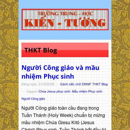
THKT Blog
Người Công giáo và mầu
nhiệm Phục sinh
Đăng ngày: 31/03/2026
-
Gánh xiếc chữ DNNP
,
THKT Blog
-
Tagged:
Chúa Jesus phục sinh
,
Mầu nhiệm Phục sinh
,
Người Công giáo
Người Công giáo toàn cầu đang trong
Tuần Thánh (Holy Week) chuẩn bị mừng
mầu nhiệm Chúa Giesu Kitô (Jesus
Christ) Phục sinh. Tuần Thánh bắt đầu từ