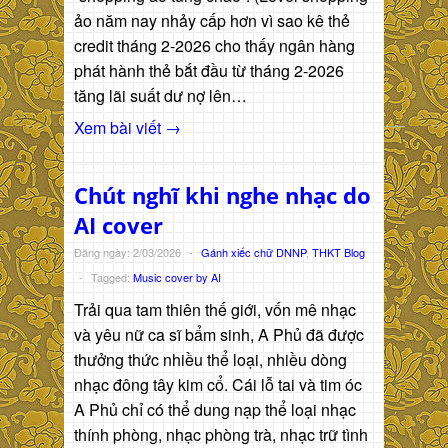
ảo năm nay nhảy cấp hơn vì sao kê thẻ
credit tháng 2-2026 cho thấy ngân hàng
phát hành thẻ bắt đầu từ tháng 2-2026
tăng lãi suất dư nợ lên…
Xem bài viết →
Chút nghĩ khi nghe nhạc do
AI cover
Đăng ngày: 2/03/2026
-
Gánh xiếc chữ DNNP
,
THKT Blog
-
Tagged:
Music cover by AI
Trải qua tam thiên thế giới, vốn mê nhạc
và yêu nữ ca sĩ bẩm sinh, A Phủ đã được
thưởng thức nhiều thể loại, nhiều dòng
nhạc đông tây kim cổ. Cái lỗ tai và tim óc
A Phủ chỉ có thể dung nạp thể loại nhạc
thính phòng, nhạc phòng trà, nhạc trữ tình