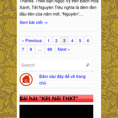
Thanks. Theo bạn Ngọc Vy trên Bách Hóa
Xanh, Tết Nguyên Tiêu nghĩa là đêm rằm
đầu tiên của năm mới, “Nguyên”…
Xem bài viết →
« Previous
1
2
3
4
5
6
7
8
…
88
Next »
Bấm vào đây để về trang
chủ
Bài hát “Kết Nối THKT”