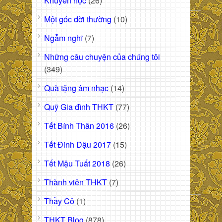
Khuyến học
(26)
Một góc đời thường
(10)
Ngẫm nghĩ
(7)
Những câu chuyện của chúng tôi
(349)
Quà tặng âm nhạc
(14)
Quỹ Gia đình THKT
(77)
Tết Bính Thân 2016
(26)
Tết Đinh Dậu 2017
(15)
Tết Mậu Tuất 2018
(26)
Thành viên THKT
(7)
Thầy Cô
(1)
THKT Blog
(878)