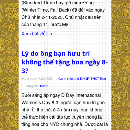
(Standard Time) hay giờ mùa Đông
(Winter Time, Fall Back) đã đổi vào ngày
Chủ nhật 2-11-2025, Chủ nhật đầu tiên
của tháng 11, nước Mỹ…
Xem bài viết →
Lý do ông bạn hưu trí
không thể tặng hoa ngày 8-
3?
Đăng ngày: 7/03/2026
-
Gánh xiếc chữ DNNP
,
THKT Blog
-
Tagged:
Hưu trí
Buổi sáng áp ngày D Day International
Women’s Day 8-3, người bạn hưu trí ghé
nhà rồi thỏ thẻ: 8-3 năm nay, bạn không
thể thực hiện cái tập tục truyền thống là
tặng hoa cho NYC chung nhà. Được cái là