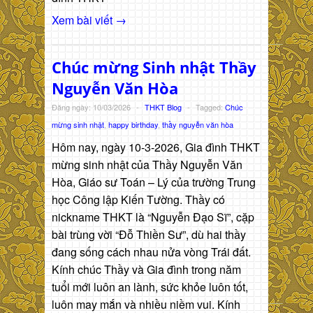
Xem bài viết →
Chúc mừng Sinh nhật Thầy
Nguyễn Văn Hòa
Đăng ngày: 10/03/2026
-
THKT Blog
-
Tagged:
Chúc
mừng sinh nhật
,
happy birthday
,
thầy nguyễn văn hòa
Hôm nay, ngày 10-3-2026, Gia đình THKT
mừng sinh nhật của Thầy Nguyễn Văn
Hòa, Giáo sư Toán – Lý của trường Trung
học Công lập Kiến Tường. Thầy có
nickname THKT là “Nguyễn Đạo Sĩ”, cặp
bài trùng vời “Đỗ Thiền Sư”, dù hai thầy
đang sống cách nhau nửa vòng Trái đất.
Kính chúc Thầy và Gia đình trong năm
tuổi mới luôn an lành, sức khỏe luôn tốt,
luôn may mắn và nhiều niềm vui. Kính