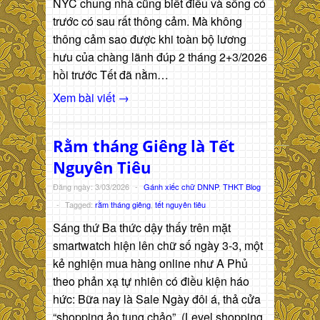
NYC chung nhà cũng biết điều và sống có
trước có sau rất thông cảm. Mà không
thông cảm sao được khi toàn bộ lương
hưu của chàng lãnh đúp 2 tháng 2+3/2026
hồi trước Tết đã nằm…
Xem bài viết →
Rằm tháng Giêng là Tết
Nguyên Tiêu
Đăng ngày: 3/03/2026
-
Gánh xiếc chữ DNNP
,
THKT Blog
-
Tagged:
rằm tháng giêng
,
tết nguyên tiêu
Sáng thứ Ba thức dậy thấy trên mặt
smartwatch hiện lên chữ số ngày 3-3, một
kẻ nghiện mua hàng online như A Phủ
theo phản xạ tự nhiên có điều kiện háo
hức: Bữa nay là Sale Ngày đôi á, thả cửa
“shopping ảo tung chảo”. (Level shopping