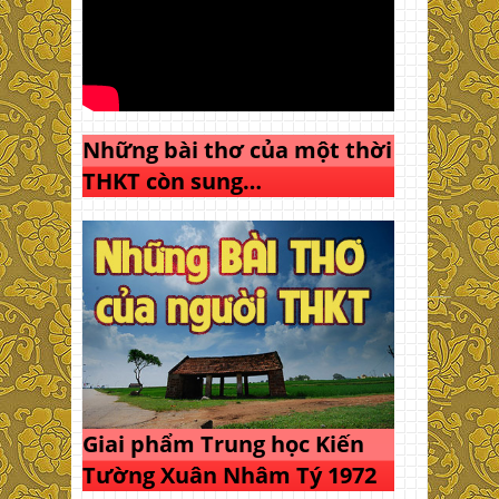
Những bài thơ của một thời
THKT còn sung…
Giai phẩm Trung học Kiến
Tường Xuân Nhâm Tý 1972