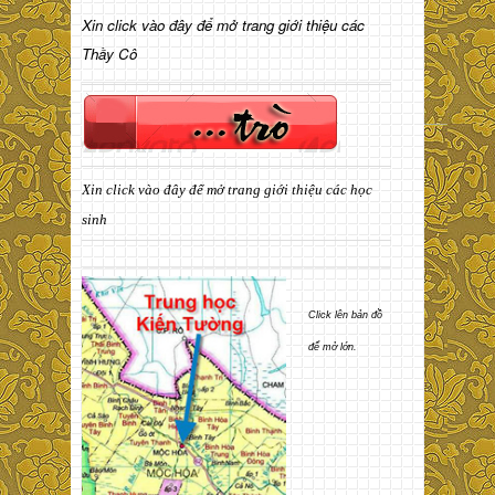
Xin click vào đây để mở trang giới thiệu các
Thầy Cô
Xin click vào đây để mở trang giới thiệu các học
sinh
Click lên bản đồ
để mở lớn.