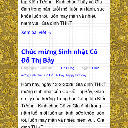
lập Kiến Tường. Kính chúc Thầy và Gia
đình trong năm tuổi mới luôn an lành, sức
khỏe luôn tốt, luôn may mắn và nhiều
niềm vui. Gia đình THKT
Xem bài viết →
Chúc mừng Sinh nhật Cô
Đỗ Thị Bảy
Đăng ngày: 12/03/2026
-
THKT Blog
-
Tagged:
Chúc
mừng sinh nhật
,
Cô Đỗ Thị Bảy
,
happy birthday
Hôm nay, ngày 12-3-2026, Gia đình THKT
mừng sinh nhật của Cô Đỗ Thị Bảy, Giáo
sư Lý của trường Trung học Công lập Kiến
Tường. Kính chúc Cô và Gia đình trong
năm tuổi mới luôn an lành, sức khỏe luôn
tốt, luôn may mắn và nhiều niềm vui. Gia
đình THKT