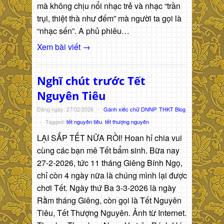
mà không chịu nổi nhạc trẻ và nhạc “trần
trụi, thiệt thà như đếm” mà người ta gọi là
“nhạc sến”. A phủ phiêu…
Xem bài viết →
Nghĩ chút trước Tết
Nguyên Tiêu
Đăng ngày: 27/02/2026
-
Gánh xiếc chữ DNNP
,
THKT Blog
-
Tagged:
tết nguyên tiêu
,
tết thượng nguyên
LẠI SẮP TẾT NỮA RỒI! Hoan hỉ chia vui
cùng các bạn mê Tết bẩm sinh. Bữa nay
27-2-2026, tức 11 tháng Giêng Bính Ngọ,
chỉ còn 4 ngày nữa là chúng mình lại được
chơi Tết. Ngày thứ Ba 3-3-2026 là ngày
Rằm tháng Giêng, còn gọi là Tết Nguyên
Tiêu, Tết Thượng Nguyên. Ảnh từ Internet.