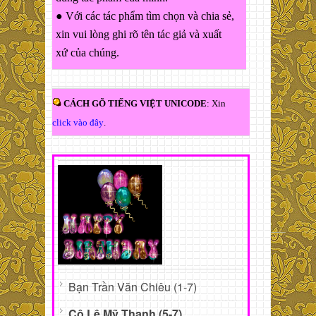
● Với các tác phẩm tìm chọn và chia sẻ,
xin vui lòng ghi rõ tên tác giả và xuất
xứ của chúng.
CÁCH GÕ TIẾNG VIỆT UNICODE
: Xin
click vào đây
.
Bạn Trần Văn Chiêu (1-7)
Cô Lê Mỹ Thanh (5-7)