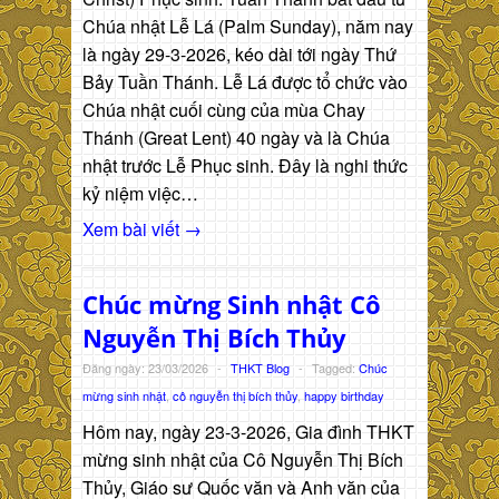
Chúa nhật Lễ Lá (Palm Sunday), năm nay
là ngày 29-3-2026, kéo dài tới ngày Thứ
Bảy Tuần Thánh. Lễ Lá được tổ chức vào
Chúa nhật cuối cùng của mùa Chay
Thánh (Great Lent) 40 ngày và là Chúa
nhật trước Lễ Phục sinh. Đây là nghi thức
kỷ niệm việc…
Xem bài viết →
Chúc mừng Sinh nhật Cô
Nguyễn Thị Bích Thủy
Đăng ngày: 23/03/2026
-
THKT Blog
-
Tagged:
Chúc
mừng sinh nhật
,
cô nguyễn thị bích thủy
,
happy birthday
Hôm nay, ngày 23-3-2026, Gia đình THKT
mừng sinh nhật của Cô Nguyễn Thị Bích
Thủy, Giáo sư Quốc văn và Anh văn của