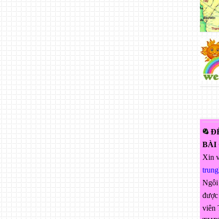
Đ
BÀI
Xin v
trun
Ngôi
được 
viên 