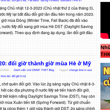
sáng Chủ nhật 12-3-2023 (Chủ nhật thứ 2 của tháng 3),
ớc Mỹ lại bắt đầu đổi giờ lần đầu tiên trong năm 2023.
 giờ mùa Đông (Winter Time, Fall Back) đã đổi vào
y, nước Mỹ đổi sang giờ mùa Hè DST (Daylight Saving
rward). Theo quy định đang áp dụng, lần đổi giờ đầu
Nhữ
THK
20: đổi giờ thành giờ mùa Hè ở Mỹ
03/2020
-
Gánh xiếc chữ DNNP
,
THKT Blog
-
Tagged:
change time in usa
,
 time dst
,
đổi giờ ở mỹ
 chớ quên đổi giờ. Vào lúc 2g sáng ngày Chủ nhật 8-3-
 hết các địa phương ở nước Mỹ sẽ tiến hành đồi giờ,
iờ tiết kiệm nắng Daylight Savings Time (DST), hay còn
iờ mùa Xuân tiến tới (Spring Forward). Từ giờ chuẩn
i ta cộng thêm 1 giờ nữa thành giờ DST: 2g sáng chỉnh