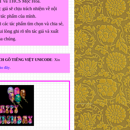
 và THCS Mộc Hóa.
 giả sẽ chịu trách nhiệm về nội
 tác phẩm của mình.
 các tác phẩm tìm chọn và chia sẻ,
ui lòng ghi rõ tên tác giả và xuất
ủa chúng.
H GÕ TIẾNG VIỆT UNICODE
: Xin
vào đây
.