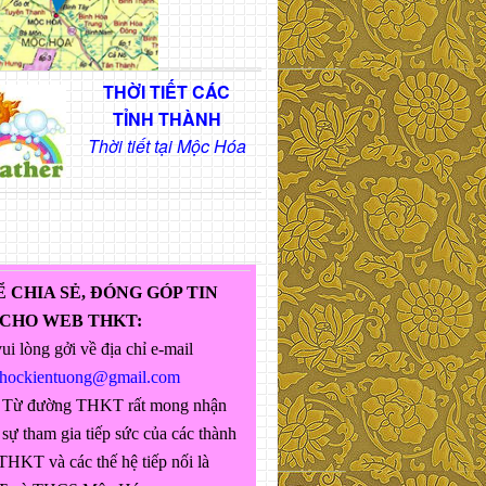
THỜI TIẾT CÁC
TỈNH THÀNH
Thời tiết tại Mộc Hóa
Ể CHIA SẺ, ĐÓNG GÓP TIN
 CHO WEB THKT:
ui lòng gởi về địa chỉ e-mail
ghockientuong@gmail.com
 Từ đường THKT rất mong nhận
sự tham gia tiếp sức của các thành
THKT và các thế hệ tiếp nối là