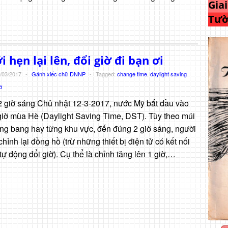
Gia
Tườ
i hẹn lại lên, đổi giờ đi bạn ơi
/03/2017
-
Gánh xiếc chữ DNNP
-
Tagged:
change time
,
daylight saving
ờ
 giờ sáng Chủ nhật 12-3-2017, nước Mỹ bắt đầu vào
 giờ mùa Hè (Daylight Saving Time, DST). Tùy theo múi
ừng bang hay từng khu vực, đến đúng 2 giờ sáng, người
hỉnh lại đồng hồ (trừ những thiết bị điện tử có kết nối
ự động đổi giờ). Cụ thể là chỉnh tăng lên 1 giờ,…