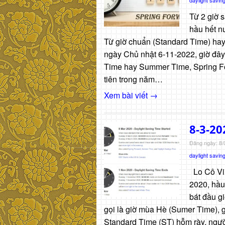
Từ 2 giờ 
hầu hết nư
Từ giờ chuẩn (Standard Time) hay
ngày Chủ nhật 6-11-2022, giờ đâ
Time hay Summer Time, Spring Fo
tiên trong năm…
Xem bài viết →
8-3-20
Đăng ngày: 8/
daylight saving
Lo Cô Vi,
2020, hầu
bát đầu g
gọi là giờ mùa Hè (Sumer Time), g
Standard Time (ST) hỗm rày, ngườ