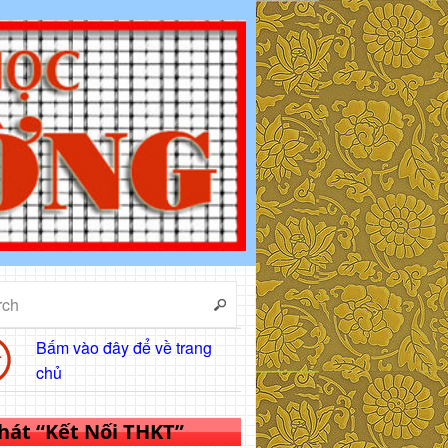
Bấm vào đây để về trang
chủ
 hát “Kết Nối THKT”