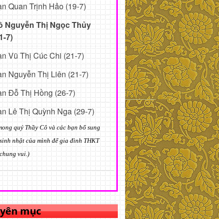
n Quan Trịnh Hảo (19-7)
ô Nguyễn Thị Ngọc Thủy
1-7)
n Vũ Thị Cúc Chi (21-7)
n Nguyễn Thị Liên (21-7)
n Đỗ Thị Hồng (26-7)
n Lê Thị Quỳnh Nga (29-7)
mong quý Thầy Cô và các bạn bổ sung
sinh nhật của mình để gia đình THKT
chung vui.)
yên mục