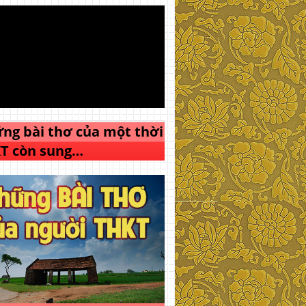
ng bài thơ của một thời
T còn sung…