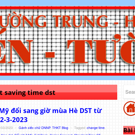
t saving time dst
Mỹ đổi sang giờ mùa Hè DST từ
2-3-2023
/03/2023
-
Gánh xiếc chữ DNNP
,
THKT Blog
-
Tagged:
change time
,
Bài
 time dst
,
Đổi giờ ở Mỹ
,
Fall Back
,
Spring Forward
,
Standard Time ST