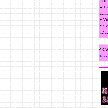
THPT
● Tác
dung
● Với
xin v
xứ c
CÁC
click 