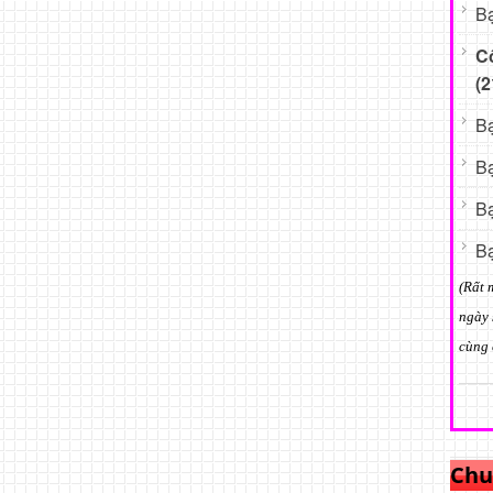
Bạ
C
(2
Bạ
Bạ
Bạ
Bạ
(Rất 
ngày 
cùng 
Chu