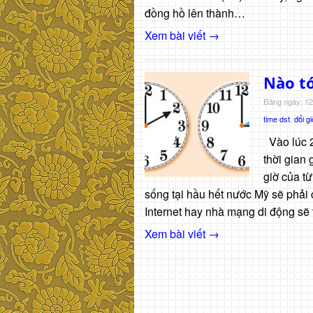
đồng hồ lên thành…
Xem bài viết →
Nào tớ
Đăng ngày: 12
time dst
,
đổi gi
Vào lúc 2
thời gian
giờ của t
sống tại hầu hết nước Mỹ sẽ phải c
Internet hay nhà mạng di động sẽ t
Xem bài viết →