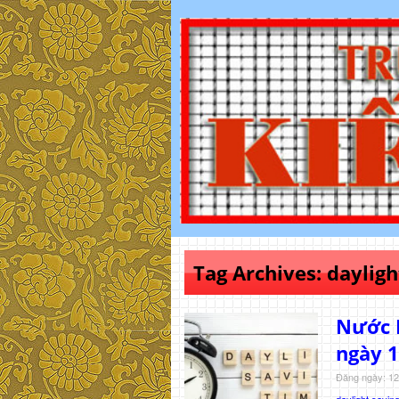
Tag Archives:
dayligh
Nước 
ngày 1
Đăng ngày: 12
daylight saving