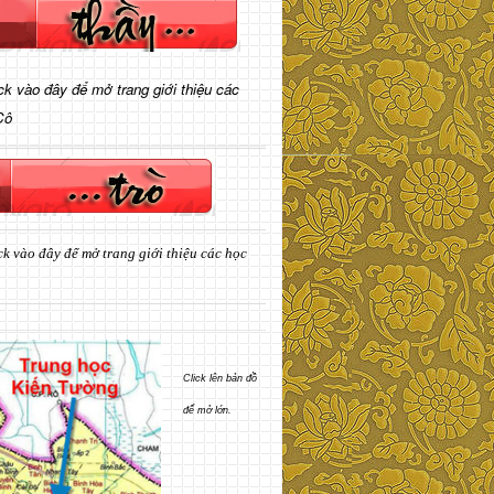
ick vào đây để mở trang giới thiệu các
Cô
ck vào đây để mở trang giới thiệu các học
Click lên bản đồ
để mở lớn.