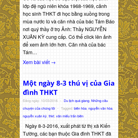
lớp đệ ngũ niên khóa 1968-1969, cảnh
học sinh THKT đi học bằng xuồng trong
mùa nước lũ và căn nhà của bác Tám Báo
nơi quý thầy ở trọ Ảnh: Thầy NGUYỄN
XUÂN KỲ cung cấp. Có thể click lên ảnh
để xem ảnh lớn hơn. Căn nhà của bác
Tám…
Xem bài viết →
Một ngày 8-3 thú vị của Gia
đình THKT
Đăng ngày: 10/03/2016
-
Du lịch quá giang
,
Những câu
chuyện của chúng tôi
-
Tagged:
biên hòa
,
nguyễn văn hòa
,
nguyễn xuân kỳ
,
thkt
,
văn miếu trấn biên
Ngày 8-3-2016, xuất phát từ thị xã Kiến
Tường, các bạn thuộc Gia đình THKT đã