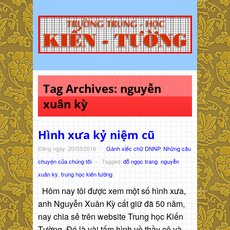
Tag Archives:
nguyễn
xuân kỳ
Hình xưa kỷ niệm cũ
Đăng ngày: 20/03/2016
-
Gánh xiếc chữ DNNP
,
Những câu
chuyện của chúng tôi
-
Tagged:
đỗ ngọc trang
,
nguyễn
xuân kỳ
,
trung học kiến tường
Hôm nay tôi được xem một số hình xưa,
anh Nguyễn Xuân Kỳ cất giữ đã 50 năm,
nay chia sẻ trên website Trung học Kiến
Tường. Đó là vài tấm hình về thầy cô và