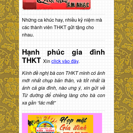
Những ca khúc hay, nhiều kỷ niệm mà
các thành viên THKT gửi tặng cho
nhau.
Hạnh phúc gia đình
THKT
Xin
click vào đây
.
Kính đề nghị bà con THKT mình có ảnh
mới nhất chụp bản thân, và tốt nhất là
ảnh cả gia đình, nào ưng ý, xin gửi về
Từ đường để chiềng làng cho bà con
xa gần “lác mắt”