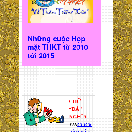
Những cuộc Họp
mặt THKT t
ừ 2010
t
ới 2015
CHỮ
“ĐÁ”
NGHĨA
XIN
CLICK