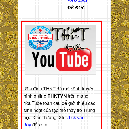
VÀO ĐÂY
ĐỂ ĐỌC
Gia đình THKT đã mở kênh truyền
hình online
THKTVN
trên mạng
YouTube toàn cầu để giới thiệu các
sinh hoạt của tập thể thầy trò Trung
học Kiến Tường. Xin
click vào
đây
để xem.