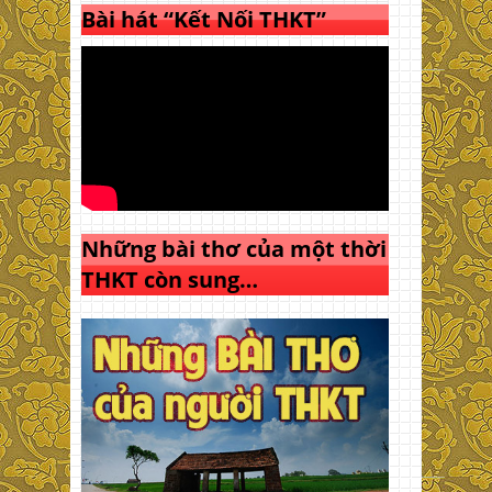
Bài hát “Kết Nối THKT”
Những bài thơ của một thời
THKT còn sung…