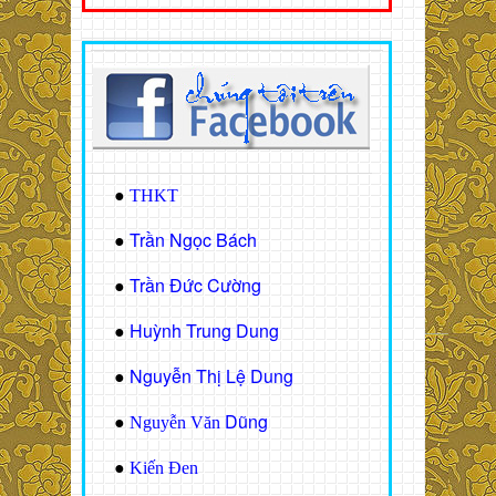
●
THKT
Trần Ngọc Bách
●
Trần Đức Cường
●
Huỳnh Trung Dung
●
Nguyễn Thị Lệ Dung
●
Dũng
●
Nguyễn Văn
●
Kiến Đen