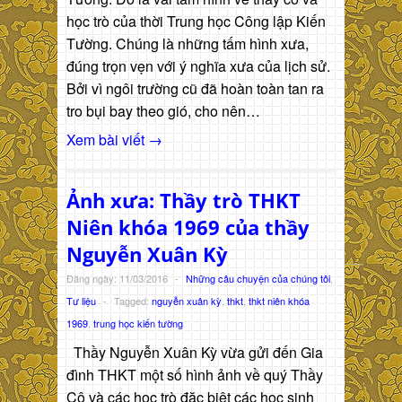
học trò của thời Trung học Công lập Kiến
Tường. Chúng là những tấm hình xưa,
đúng trọn vẹn với ý nghĩa xưa của lịch sử.
Bởi vì ngôi trường cũ đã hoàn toàn tan ra
tro bụi bay theo gió, cho nên…
Xem bài viết →
Ảnh xưa: Thầy trò THKT
Niên khóa 1969 của thầy
Nguyễn Xuân Kỳ
Đăng ngày: 11/03/2016
-
Những câu chuyện của chúng tôi
,
Tư liệu
-
Tagged:
nguyễn xuân kỳ
,
thkt
,
thkt niên khóa
1969
,
trung học kiến tường
Thầy Nguyễn Xuân Kỳ vừa gửi đến Gia
đình THKT một số hình ảnh về quý Thầy
Cô và các học trò đặc biệt các học sinh