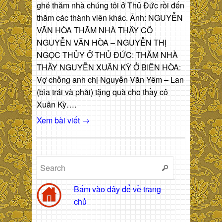
ghé thăm nhà chúng tôi ở Thủ Đức rồi đến
thăm các thành viên khác. Ảnh: NGUYỄN
VĂN HÒA THĂM NHÀ THẦY CÔ
NGUYỄN VĂN HÒA – NGUYỄN THỊ
NGỌC THỦY Ở THỦ ĐỨC: THĂM NHÀ
THẦY NGUYỄN XUÂN KỲ Ở BIÊN HÒA:
Vợ chồng anh chị Nguyễn Văn Yêm – Lan
(bìa trái và phải) tặng quà cho thầy cô
Xuân Kỳ….
Xem bài viết →
Bấm vào đây để về trang
chủ