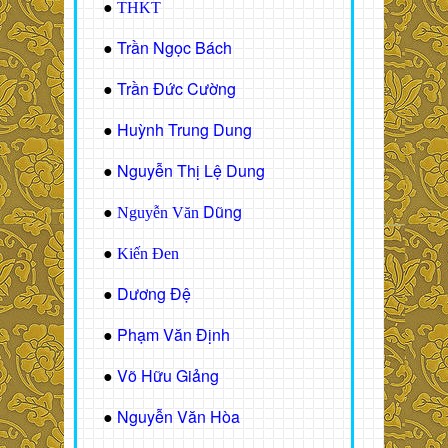
●
THKT
Trần Ngọc Bách
●
Trần Đức Cường
●
Huỳnh Trung Dung
●
Nguyễn Thị Lệ Dung
●
Dũng
●
Nguyễn Văn
●
Kiến Đen
Dương Đệ
●
Phạm Văn Định
●
Võ Hữu Giảng
●
Nguyễn Văn Hòa
●