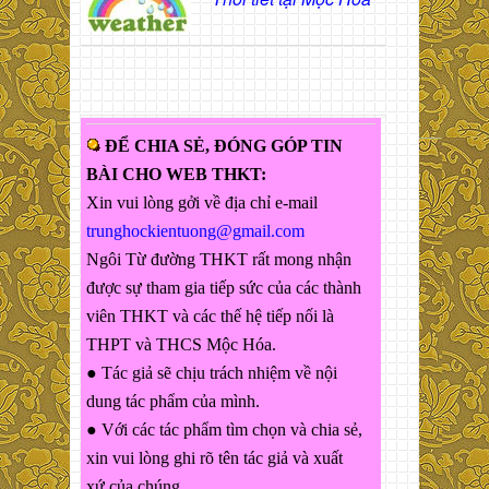
ĐỂ CHIA SẺ, ĐÓNG GÓP TIN
BÀI CHO WEB THKT:
Xin vui lòng gởi về địa chỉ e-mail
trunghockientuong@gmail.com
Ngôi Từ đường THKT rất mong nhận
được sự tham gia tiếp sức của các thành
viên THKT và các thế hệ tiếp nối là
THPT và THCS Mộc Hóa.
● Tác giả sẽ chịu trách nhiệm về nội
dung tác phẩm của mình.
● Với các tác phẩm tìm chọn và chia sẻ,
xin vui lòng ghi rõ tên tác giả và xuất
xứ của chúng.