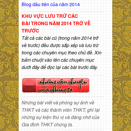
Blog dầu tiên của năm 2014
KHU VỰC LƯU TRỮ CÁC
BÀI
TRONG NĂM 2014 TRỞ VỀ
TRƯỚC
Tất cả các bài cũ (trong năm 2014 trở
về trước) đều được sắp xếp và lưu trữ
trong các chuyên mục theo chủ đề. Xin
bấm chuột vào tên các chuyên mục
dưới đây để đọc lại các bài trước đây.
Những bài viết và phóng sự ảnh về
THKT và các thành viên THKT; ghi lại
những sự kiện thú vị và đáng nhớ của
Gia đình THKT chúng ta.