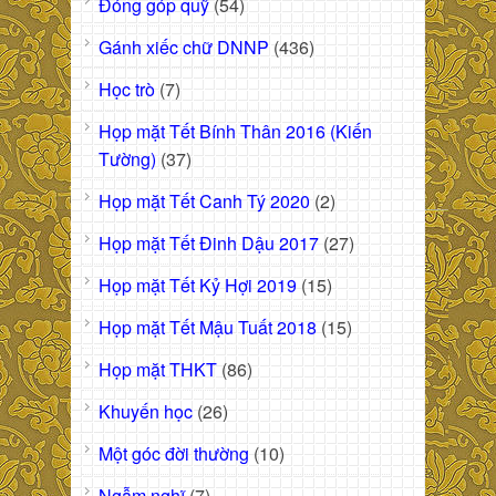
Đóng góp quỹ
(54)
Gánh xiếc chữ DNNP
(436)
Học trò
(7)
Họp mặt Tết Bính Thân 2016 (Kiến
Tường)
(37)
Họp mặt Tết Canh Tý 2020
(2)
Họp mặt Tết Đinh Dậu 2017
(27)
Họp mặt Tết Kỷ Hợi 2019
(15)
Họp mặt Tết Mậu Tuất 2018
(15)
Họp mặt THKT
(86)
Khuyến học
(26)
Một góc đời thường
(10)
Ngẫm nghĩ
(7)