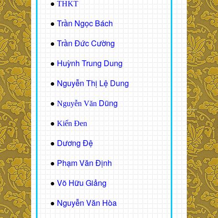
●
THKT
Trần Ngọc Bách
●
Trần Đức Cường
●
Huỳnh Trung Dung
●
Nguyễn Thị Lệ Dung
●
Dũng
●
Nguyễn Văn
●
Kiến Đen
Dương Đệ
●
Phạm Văn Định
●
Võ Hữu Giảng
●
Nguyễn Văn Hòa
●