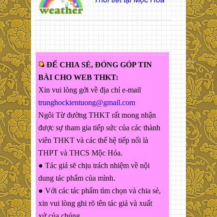
ĐỂ CHIA SẺ, ĐÓNG GÓP TIN
BÀI CHO WEB THKT:
Xin vui lòng gởi về địa chỉ e-mail
trunghockientuong@gmail.com
Ngôi Từ đường THKT rất mong nhận
được sự tham gia tiếp sức của các thành
viên THKT và các thế hệ tiếp nối là
THPT và THCS Mộc Hóa.
● Tác giả sẽ chịu trách nhiệm về nội
dung tác phẩm của mình.
● Với các tác phẩm tìm chọn và chia sẻ,
xin vui lòng ghi rõ tên tác giả và xuất
xứ của chúng.