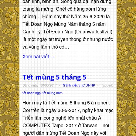
bản lĩnh, bình an, Sống qua đại nạn đừng
toang là mừng. Ghét cô hàng xóm lừng
chừng… Hôm nay thứ Năm 25-6-2020 là
Tết Đoan Ngọ Mùng Năm tháng 5 năm
Canh Tý. Tết Đoan Ngọ (Duanwu festival)
là một ngày tết truyền thống ở những nước
và vùng lãnh thổ có…
Xem bài viết →
Tết mùng 5 tháng 5
Đăng ngày: 30/05/2017
-
Gánh xiếc chữ DNNP
-
Tagged:
tết đoan ngọ
,
tết mùng năm
Hôm nay là Tết mùng 5 tháng 5 à nghen.
Cõi trên là ngày 30-5-2017, ngày khai mạc
Triển lãm công nghệ lớn nhất châu Á
COMPUTEX Taipei 2017 ở Taiwan – nơi
người dân mừng Tết Đoan Ngọ này với