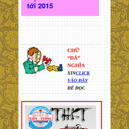
t
ới 2015
CHỮ
“ĐÁ”
NGHĨA
XIN
CLICK
VÀO ĐÂY
ĐỂ ĐỌC