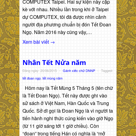
COMPUTEX Taipei. Hai sự kiện này cặp
kè với nhau. Nhiều lần trong khi ở Taipei
dự COMPUTEX, tôi đã được nhìn cảnh
người địa phương chuẩn bị đón Tết Đoan
Ngọ. Năm 2016 này cũng vậy,…
Xem bài viết →
Nhân Tết Nửa năm
Đăng ngày: 20/06/2015
-
Gánh xiếc chữ DNNP
-
Tagged:
tết đoan ngọ
,
tết mùng năm
Hôm nay là Tết Mùng 5 Tháng 5 (tên chữ
là Tết Đoan Ngọ). Tết này được ghi vào
sử sách ở Việt Nam, Hàn Quốc và Trung
Quốc. Sở dĩ gọi là Đoan Ngọ là vì người ta
tiến hành nghi thức cúng kiến vào giờ Ngọ
(từ 11 giờ sáng tới 1 giờ chiều). Còn
“đoan” trong tiếng Hán có nghĩa là “mở