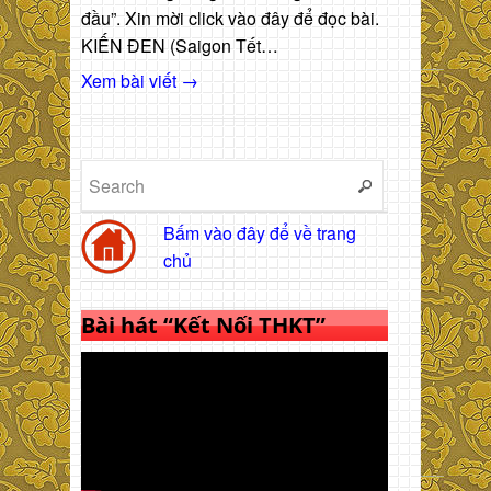
đầu”. Xin mời click vào đây để đọc bài.
KIẾN ĐEN (Saigon Tết…
Xem bài viết →
Bấm vào đây để về trang
chủ
Bài hát “Kết Nối THKT”