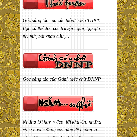
Góc sáng tác của các thành viên THKT.
Bạn có thể đọc các truyện ngắn, tạp ghi,
tùy bút, bài khảo cứu,…
Góc sáng tác của Gánh xiếc chữ DNNP
Những lời hay, ý đẹp, lời khuyên; những
câu chuyện đáng suy gẫm để chúng ta