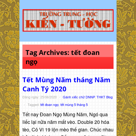
Tag Archives:
tết đoan
ngọ
Tết Mùng Năm tháng Năm
Canh Tý 2020
Đăng ngày: 25/06/2020
-
Gánh xiếc chữ DNNP
,
THKT Blog
-
Tagged:
tết đoan ngọ
,
tết mùng 5 tháng 5
Tết nay Đoan Ngọ Mùng Năm, Ngó qua
liếc lại nửa năm mất vèo. Double 20 hóa
tèo, Cô Vi 19 lộn mèo thế gian. Chúc nhau