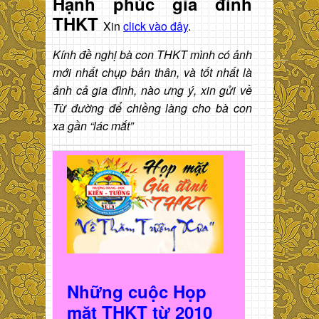
Hạnh phúc gia đình
THKT
Xin
click vào đây
.
Kính đề nghị bà con THKT mình có ảnh
mới nhất chụp bản thân, và tốt nhất là
ảnh cả gia đình, nào ưng ý, xin gửi về
Từ đường để chiềng làng cho bà con
xa gần “lác mắt”
Những cuộc Họp
mặt THKT t
ừ 2010