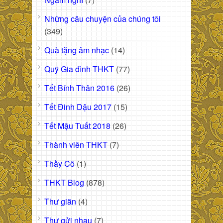
Những câu chuyện của chúng tôi
(349)
Quà tặng âm nhạc
(14)
Quỹ Gia đình THKT
(77)
Tết Bính Thân 2016
(26)
Tết Đinh Dậu 2017
(15)
Tết Mậu Tuất 2018
(26)
Thành viên THKT
(7)
Thầy Cô
(1)
THKT Blog
(878)
Thư giãn
(4)
Thư gửi nhau
(7)