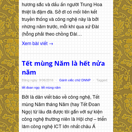
hương sắc và dấu ấn người Trung Hoa
thiệt là đậm đà. Sở dĩ có mối liên kết
truyền thống và công nghệ này là bởi
những năm trước, mỗi khi qua xứ Đài
(hỗng phải theo chồng Đài…
Xem bài viết →
Tết mùng Năm là hết nửa
năm
Đăng ngày: 9/06/2016
-
Gánh xiếc chữ DNNP
-
Tagged:
tết đoan ngọ
,
tết mùng năm
Bởi là dân viết báo về công nghệ, Tết
mùng Năm tháng Năm (hay Tết Đoan
Ngọ) từ lâu đã được tôi gắn với sự kiện
công nghệ thường niên là Hội chợ – triển
lãm công nghệ ICT lớn nhất châu Á