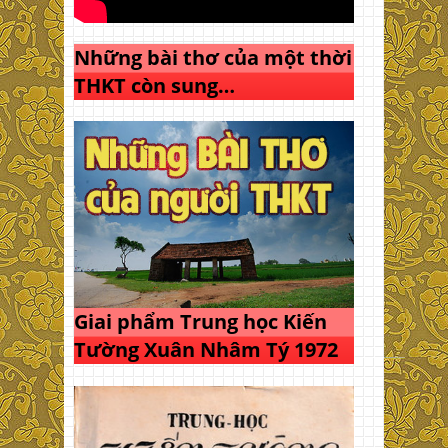
Những bài thơ của một thời
THKT còn sung…
Giai phẩm Trung học Kiến
Tường Xuân Nhâm Tý 1972