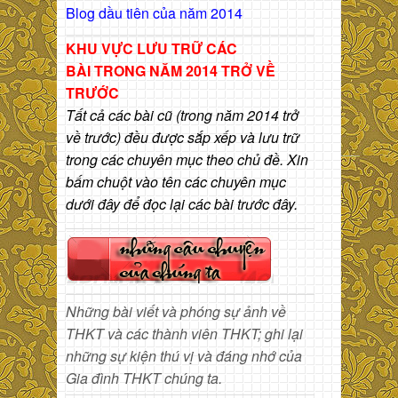
Blog dầu tiên của năm 2014
KHU VỰC LƯU TRỮ CÁC
BÀI
TRONG NĂM 2014 TRỞ VỀ
TRƯỚC
Tất cả các bài cũ (trong năm 2014 trở
về trước) đều được sắp xếp và lưu trữ
trong các chuyên mục theo chủ đề. Xin
bấm chuột vào tên các chuyên mục
dưới đây để đọc lại các bài trước đây.
Những bài viết và phóng sự ảnh về
THKT và các thành viên THKT; ghi lại
những sự kiện thú vị và đáng nhớ của
Gia đình THKT chúng ta.