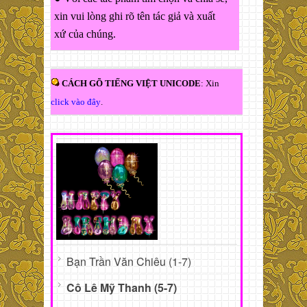
xin vui lòng ghi rõ tên tác giả và xuất
xứ của chúng.
CÁCH GÕ TIẾNG VIỆT UNICODE
: Xin
click vào đây
.
Bạn Trần Văn Chiêu (1-7)
Cô Lê Mỹ Thanh (5-7)