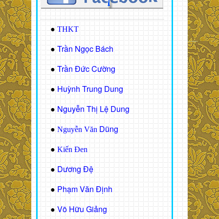
●
THKT
Trần Ngọc Bách
●
Trần Đức Cường
●
Huỳnh Trung Dung
●
Nguyễn Thị Lệ Dung
●
Dũng
●
Nguyễn Văn
●
Kiến Đen
Dương Đệ
●
Phạm Văn Định
●
Võ Hữu Giảng
●