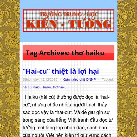
Tag Archives:
thơ haiku
“Hai-cu” thiệt là lợi hại
Đăng ngày: 12/12/2015
-
Gánh xiếc chữ DNNP
-
Tagged:
hài cú
,
haicu
,
haiku
,
thơ haiku
Haiku (hài cú) thường được đọc là “hai-
cư”, nhưng chắc nhiều người thích thấy
sao đọc vậy là “hai-cu”. Và để giữ gìn sự
trong sáng của tiếng Việt tránh đầu độc tư
tưởng mọi tầng lớp nhân dân, sách báo
của người Việt nên kiên trì giữ vững cách