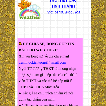
THỜI TIẾT CÁC
TỈNH THÀNH
Thời tiết tại Mộc Hóa
ĐỂ CHIA SẺ, ĐÓNG GÓP TIN
BÀI CHO WEB THKT:
Xin vui lòng gởi về địa chỉ e-mail
trunghockientuong@gmail.com
Ngôi Từ đường THKT rất mong nhận
được sự tham gia tiếp sức của các thành
viên THKT và các thế hệ tiếp nối là
THPT và THCS Mộc Hóa.
● Tác giả sẽ chịu trách nhiệm về nội
dung tác phẩm của mình.
● Với các tác phẩm tìm chọn và chia sẻ,