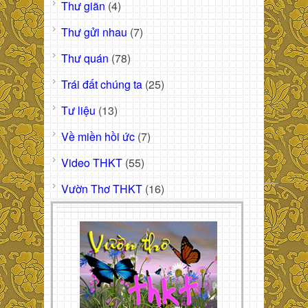
Thư giãn
(4)
Thư gửi nhau
(7)
Thư quán
(78)
Trái đất chúng ta
(25)
Tư liệu
(13)
Về miền hồi ức
(7)
Video THKT
(55)
Vườn Thơ THKT
(16)