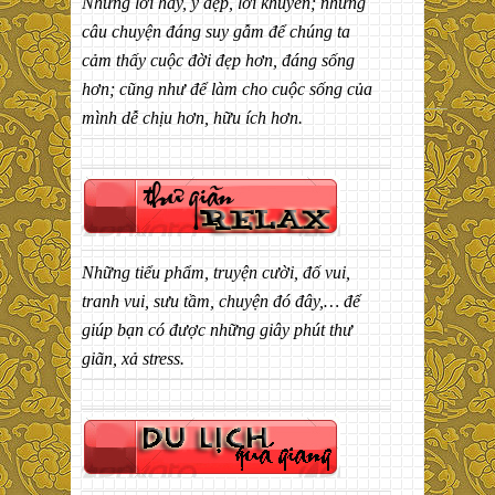
Những lời hay, ý đẹp, lời khuyên; những
câu chuyện đáng suy gẫm để chúng ta
cảm thấy cuộc đời đẹp hơn, đáng sống
hơn; cũng như để làm cho cuộc sống của
mình dễ chịu hơn, hữu ích hơn.
Những tiểu phẩm, truyện cười, đố vui,
tranh vui, sưu tầm, chuyện đó đây,… để
giúp bạn có được những giây phút thư
giãn, xả stress.