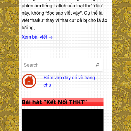
phiên âm tiếng Latinh của loại thơ “độc”
này, không “đọc sao viết vậy”. Cụ thể là
viết “haiku” thay vì “hai cu” dễ bị cho là ảo
tưởng,…
Xem bài viết →
Bấm vào đây để về trang
chủ
Bài hát “Kết Nối THKT”