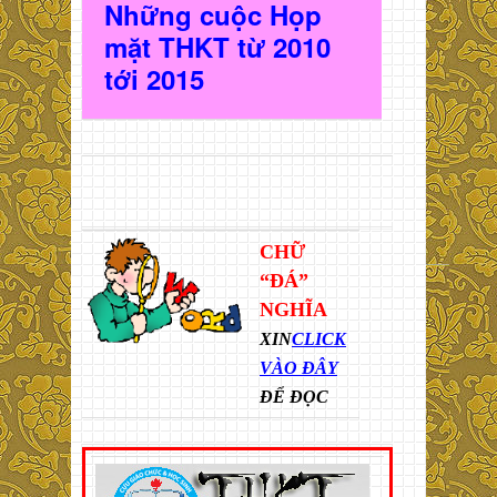
Những cuộc Họp
mặt THKT t
ừ 2010
t
ới 2015
CHỮ
“ĐÁ”
NGHĨA
XIN
CLICK
VÀO ĐÂY
ĐỂ ĐỌC