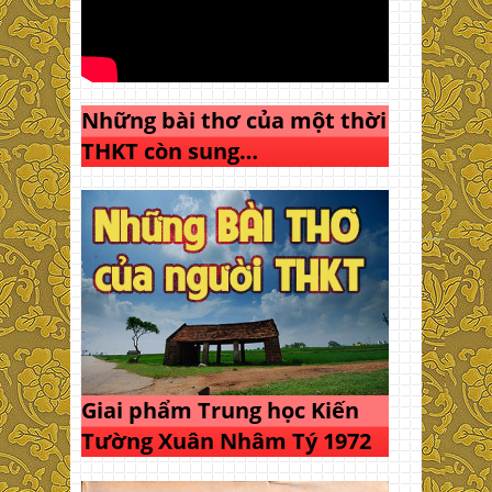
Những bài thơ của một thời
THKT còn sung…
Giai phẩm Trung học Kiến
Tường Xuân Nhâm Tý 1972