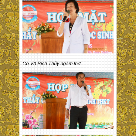
Cô Võ Bích Thủy ngâm thơ.