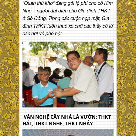
“Quan thủ kho” đang gởi lộ phí cho cô Kim
Nho – người đại diện cho Gia đình THKT
ở Gò Công. Trong các cuộc họp mặt, Gia
đình THKT luôn thuê xe chở các thầy cô từ
các nơi về phó hội.
VĂN NGHỆ CÂY NHÀ LÁ VƯỜN: THKT
HÁT, THKT NGHE, THKT NHẢY