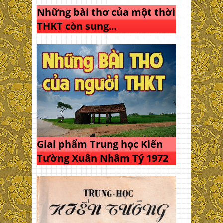
Những bài thơ của một thời
THKT còn sung…
Giai phẩm Trung học Kiến
Tường Xuân Nhâm Tý 1972