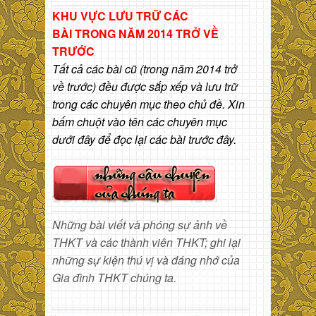
KHU VỰC LƯU TRỮ CÁC
BÀI
TRONG NĂM 2014 TRỞ VỀ
TRƯỚC
Tất cả các bài cũ (trong năm 2014 trở
về trước) đều được sắp xếp và lưu trữ
trong các chuyên mục theo chủ đề. Xin
bấm chuột vào tên các chuyên mục
dưới đây để đọc lại các bài trước đây.
Những bài viết và phóng sự ảnh về
THKT và các thành viên THKT; ghi lại
những sự kiện thú vị và đáng nhớ của
Gia đình THKT chúng ta.