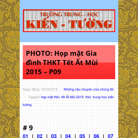
PHOTO: Họp mặt Gia
đình THKT Tết Ất Mùi
2015 – P09
Ngày đăng: 16/03/2015
-
Những câu chuyện của chúng tôi
-
Tagged:
họp mặt thkt
,
tết Ất Mùi 2015
,
thkt
,
trung học kiến
tường
# 9
01
|
02
|
03
|
04
|
05
|
06
|
07