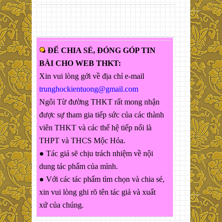
ĐỂ CHIA SẺ, ĐÓNG GÓP TIN
BÀI CHO WEB THKT:
Xin vui lòng gởi về địa chỉ e-mail
trunghockientuong@gmail.com
Ngôi Từ đường THKT rất mong nhận
được sự tham gia tiếp sức của các thành
viên THKT và các thế hệ tiếp nối là
THPT và THCS Mộc Hóa.
● Tác giả sẽ chịu trách nhiệm về nội
dung tác phẩm của mình.
● Với các tác phẩm tìm chọn và chia sẻ,
xin vui lòng ghi rõ tên tác giả và xuất
xứ của chúng.