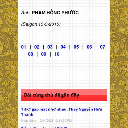
Ảnh:
PHẠM HỒNG PHƯỚC
(Saigon 15-3-2015)
01
|
02
|
03
|
04
|
05
|
06
|
07
|
08
|
09
|
10
Bài cùng chủ đề gần đây
THKT gặp mặt nhớ nhau: Thầy Nguyễn Hữu
Thành
Ngày đăng: 12/04/2026 12:14:30 PM