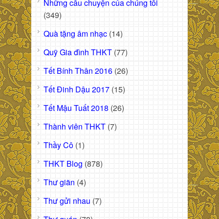
Những câu chuyện của chúng tôi
(349)
Quà tặng âm nhạc
(14)
Quỹ Gia đình THKT
(77)
Tết Bính Thân 2016
(26)
Tết Đinh Dậu 2017
(15)
Tết Mậu Tuất 2018
(26)
Thành viên THKT
(7)
Thầy Cô
(1)
THKT Blog
(878)
Thư giãn
(4)
Thư gửi nhau
(7)