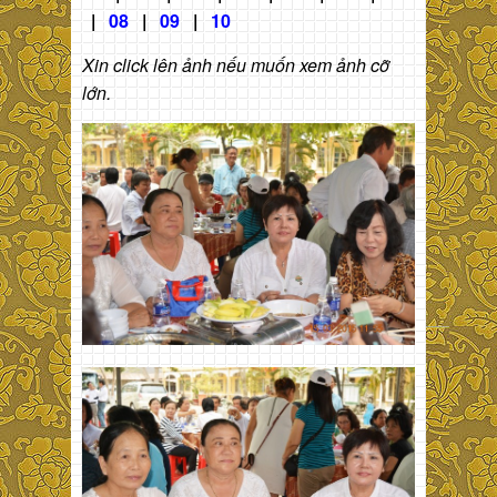
|
08
|
09
|
10
Xin click lên ảnh nếu muốn xem ảnh cỡ
lớn.