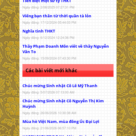
Tiễn biệt một sư tỷ THKT
Ngày đăng: 2/08/2025 07:27:31 PM
Viếng bạn thân từ thời quần tà lỏn
Ngày đăng: 17/12/2024 05:44:03 PM
Nghĩa tình THKT
Ngày đăng: 6/12/2024 12:24:36 PM
Thầy Phạm Doanh Môn viết về thầy Nguyễn
Văn To
Ngày đăng: 15/09/2024 07:43:30 PM
Các bài viết mới khác
Chúc mừng Sinh nhật Cô Lê Mỹ Thanh
Ngày đăng: 5/07/2026 07:13:00 AM
Chúc mừng Sinh nhật Cô Nguyễn Thị Kim
Huỳnh
Ngày đăng: 26/06/2026 10:30:38 AM
Mùa hè Việt Nam, mùa đông Úc Đại Lợi
Ngày đăng: 21/06/2026 06:57:10 PM