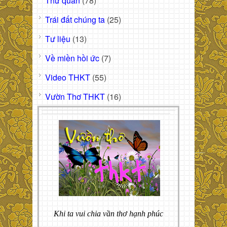
Thư quán
(78)
Trái đất chúng ta
(25)
Tư liệu
(13)
Về miền hồi ức
(7)
Video THKT
(55)
Vườn Thơ THKT
(16)
Khi ta vui chia vần thơ hạnh phúc