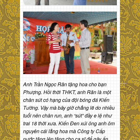
Anh Trần Ngọc Răn tặng hoa cho bạn
Phượng. Hồi thời THKT, anh Răn là một
chân sút có hạng của đội bóng đá Kiến
Tường. Vậy mà bây giờ chẳng lẽ do nhiều
tuổi nên chân run, anh “sút” đầy e lệ như
trai 18 thời xưa. Kiến Đen xúi ông anh ôm
nguyên cái lẵng hoa mà Công ty Cấp
nước tặng lên tặng cho ca sĩ để gây ấn