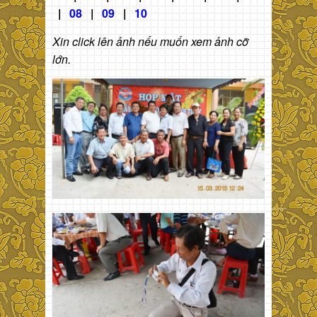
|
08
|
09
|
10
Xin click lên ảnh nếu muốn xem ảnh cỡ
lớn.