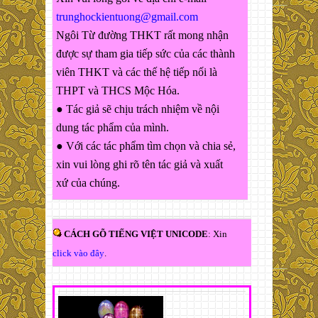
trunghockientuong@gmail.com
Ngôi Từ đường THKT rất mong nhận
được sự tham gia tiếp sức của các thành
viên THKT và các thế hệ tiếp nối là
THPT và THCS Mộc Hóa.
● Tác giả sẽ chịu trách nhiệm về nội
dung tác phẩm của mình.
● Với các tác phẩm tìm chọn và chia sẻ,
xin vui lòng ghi rõ tên tác giả và xuất
xứ của chúng.
CÁCH GÕ TIẾNG VIỆT UNICODE
: Xin
click vào đây
.