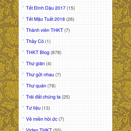
Tết Đinh Dậu 2017
(15)
Tết Mậu Tuất 2018
(26)
Thành viên THKT
(7)
Thầy Cô
(1)
THKT Blog
(878)
Thư giãn
(4)
Thư gửi nhau
(7)
Thư quán
(78)
Trái đất chúng ta
(25)
Tư liệu
(13)
Về miền hồi ức
(7)
Video THKT
(55)