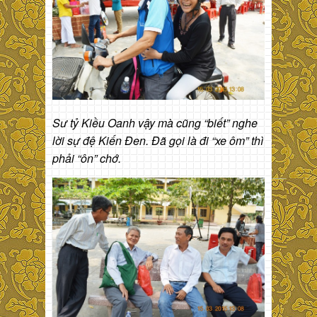
Sư tỷ Kiều Oanh vậy mà cũng “biết” nghe
lời sự đệ Kiến Đen. Đã gọi là đi “xe ôm” thì
phải “ôn” chớ.