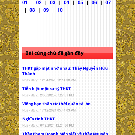
01
|
02
|
03
|
04
|
05
|
06
|
07
|
08
|
09
|
10
Bài cùng chủ đề gần đây
THKT gặp mặt nhớ nhau: Thầy Nguyễn Hữu
Thành
Ngày đăng: 12/04/2026 12:14:30 PM
Tiễn biệt một sư tỷ THKT
Ngày đăng: 2/08/2025 07:27:31 PM
Viếng bạn thân từ thời quần tà lỏn
Ngày đăng: 17/12/2024 05:44:03 PM
Nghĩa tình THKT
Ngày đăng: 6/12/2024 12:24:36 PM
Thầy Phạm Doanh Môn viết về thầy Nguyễn