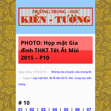
PHOTO: Họp mặt Gia
đình THKT Tết Ất Mùi
2015 – P10
Ngày đăng: 16/03/2015
-
Những câu chuyện của chúng tôi
-
Tagged:
họp mặt thkt
,
tết Ất Mùi 2015
,
thkt
,
trung học kiến
tường
# 10
01
|
02
|
03
|
04
|
05
|
06
|
07