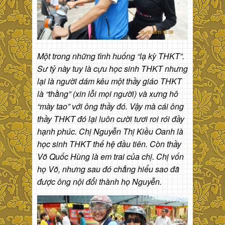
Một trong những tình huống “lạ kỳ THKT”.
Sư tỷ này tuy là cựu học sinh THKT nhưng
lại là người dám kêu một thầy giáo THKT
là “thằng” (xin lỗi mọi người) và xưng hô
“mày tao” với ông thầy đó. Vậy mà cái ông
thầy THKT đó lại luôn cười tươi roi rói đầy
hạnh phúc. Chị Nguyễn Thị Kiều Oanh là
học sinh THKT thế hệ đầu tiên. Còn thầy
Võ Quốc Hùng là em trai của chị. Chị vốn
họ Võ, nhưng sau đó chẳng hiểu sao đã
được ông nội đổi thành họ Nguyễn.