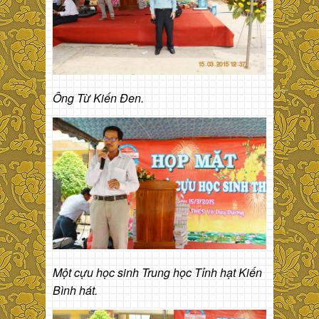
Ông Từ Kiến Đen.
Một cựu học sinh Trung học Tỉnh hạt Kiến
Bình hát.