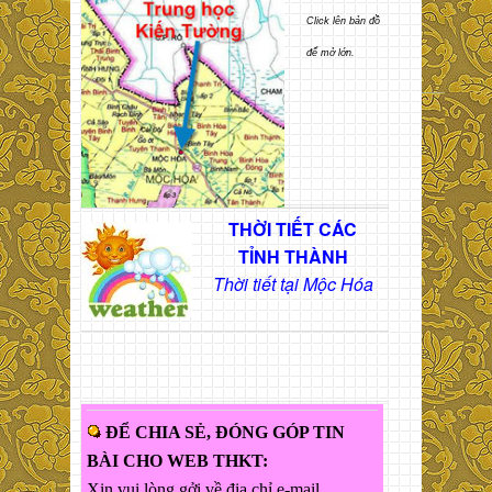
Click lên bản đồ
để mở lớn.
THỜI TIẾT CÁC
TỈNH THÀNH
Thời tiết tại Mộc Hóa
ĐỂ CHIA SẺ, ĐÓNG GÓP TIN
BÀI CHO WEB THKT:
Xin vui lòng gởi về địa chỉ e-mail