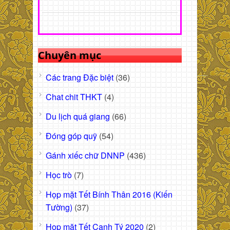
Chuyên mục
Các trang Đặc biệt
(36)
Chat chit THKT
(4)
Du lịch quá giang
(66)
Đóng góp quỹ
(54)
Gánh xiếc chữ DNNP
(436)
Học trò
(7)
Họp mặt Tết Bính Thân 2016 (Kiến
Tường)
(37)
Họp mặt Tết Canh Tý 2020
(2)